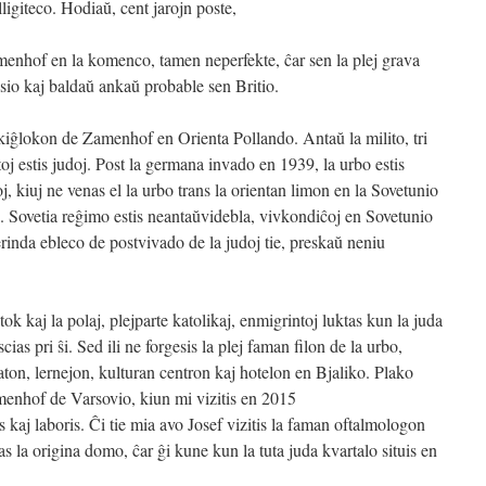
ligiteco. Hodiaŭ, cent jarojn poste,
enhof en la komenco, tamen neperfekte, ĉar sen la plej grava
io kaj baldaŭ ankaŭ probable sen Britio.
skiĝlokon de Zamenhof en Orienta Pollando. Antaŭ la milito, tri
j estis judoj. Post la germana invado en 1939, la urbo estis
j, kiuj ne venas el la urbo trans la orientan limon en la Sovetunio
ta. Sovetia reĝimo estis neantaŭvidebla, vivkondiĉoj en Sovetunio
derinda ebleco de postvivado de la judoj tie, preskaŭ neniu
k kaj la polaj, plejparte katolikaj, enmigrintoj luktas kun la juda
cias pri ŝi. Sed ili ne forgesis la plej faman filon de la urbo,
on, lernejon, kulturan centron kaj hotelon en Bjaliko. Plako
menhof de Varsovio, kiun mi vizitis en 2015
kaj laboris. Ĉi tie mia avo Josef vizitis la faman oftalmologon
s la origina domo, ĉar ĝi kune kun la tuta juda kvartalo situis en