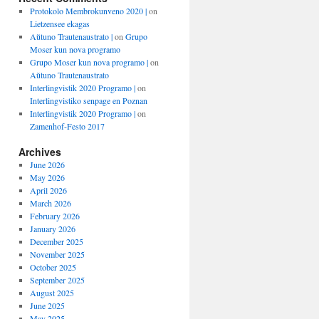
Protokolo Membrokunveno 2020 |
on
Lietzensee ekagas
Aŭtuno Trautenaustrato |
on
Grupo
Moser kun nova programo
Grupo Moser kun nova programo |
on
Aŭtuno Trautenaustrato
Interlingvistik 2020 Programo |
on
Interlingvistiko senpage en Poznan
Interlingvistik 2020 Programo |
on
Zamenhof-Festo 2017
Archives
June 2026
May 2026
April 2026
March 2026
February 2026
January 2026
December 2025
November 2025
October 2025
September 2025
August 2025
June 2025
May 2025