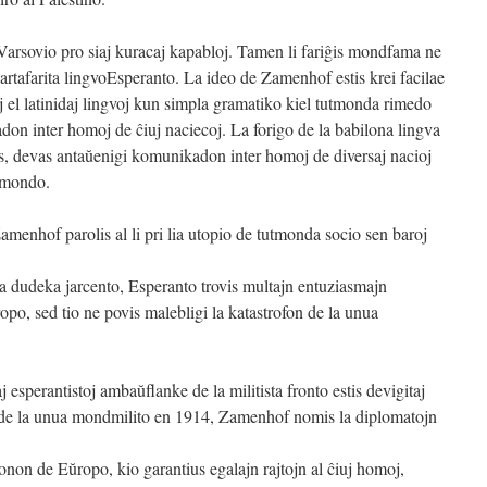
arsovio pro siaj kuracaj kapabloj. Tamen li fariĝis mondfama ne
a artafarita lingvoEsperanto. La ideo de Zamenhof estis krei facilae
aj el latinidaj lingvoj kun simpla gramatiko kiel tutmonda rimedo
don inter homoj de ĉiuj naciecoj. La forigo de la babilona lingva
sis, devas antaŭenigi komunikadon inter homoj de diversaj nacioj
a mondo.
Zamenhof parolis al li pri lia utopio de tutmonda socio sen baroj
a dudeka jarcento, Esperanto trovis multajn entuziasmajn
po, sed tio ne povis malebligi la katastrofon de la unua
j esperantistoj ambaŭflanke de la militista fronto estis devigitaj
do de la unua mondmilito en 1914, Zamenhof nomis la diplomatojn
sonon de Eŭropo, kio garantius egalajn rajtojn al ĉiuj homoj,