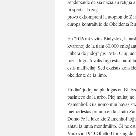
sendepende de sia nacia aŭ religia al
ni spertas la zag
provo ekkompreni la utopion de Zam
eŭropa kontraŭulo de Okcidenta Rus
En 2016 mi vizitis Białystok, la na
kvaronoj de la tiam 60.000 enloĝanto
“libera de judoj” ĝis 1943. Ĉiuj judo
povis fuĝi aŭ volis fuĝi estis murdi
estis malfacilaj. Sed ekzistis konsi
okcidente de la limo.
Hodiaŭ judoj ne plu loĝas en Białysto
pasinteco de la urbo. Plej multaj ne s
Zamenhof. Ĝia nomo nun havas strat
memorfestas pri unu en la strato Za
Domo ĉe la loko kie Zamenhof loĝis 
antaŭ la unua mondmilito. Ĝi ne esta
Varsovio 1943 Ghetto Uprising de