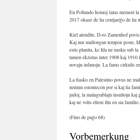
En Pollando homoj ŝatas memori la 
2017 okaze de lia centjariĝo de lia 
Kiel atendite, D-ro Zamenhof povis h
Kaj nur mallongan tempon poste, Ida,
estis planita, ke Ida ne nasku sub la
tamen ekzistas inter 1908 kaj 1910 i
novajn infanojn. La famo cirkulis en
La fiasko en Palestino povus ne malse
neniun estontecon por si kaj lia fami
judoj, la malagrablajn insultojn kaj
kaj ne volis elteni ilin en sia famili
(Fino de paĝo 68)
Vorbemerkung