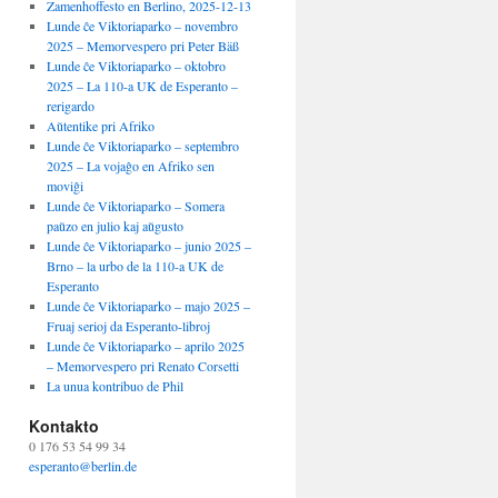
Zamenhoffesto en Berlino, 2025-12-13
Lunde ĉe Viktoriaparko – novembro
2025 – Memorvespero pri Peter Bäß
Lunde ĉe Viktoriaparko – oktobro
2025 – La 110-a UK de Esperanto –
rerigardo
Aŭtentike pri Afriko
Lunde ĉe Viktoriaparko – septembro
2025 – La vojaĝo en Afriko sen
moviĝi
Lunde ĉe Viktoriaparko – Somera
paŭzo en julio kaj aŭgusto
Lunde ĉe Viktoriaparko – junio 2025 –
Brno – la urbo de la 110-a UK de
Esperanto
Lunde ĉe Viktoriaparko – majo 2025 –
Fruaj serioj da Esperanto-libroj
Lunde ĉe Viktoriaparko – aprilo 2025
– Memorvespero pri Renato Corsetti
La unua kontribuo de Phil
Kontakto
0 176 53 54 99 34
esperanto@berlin.de