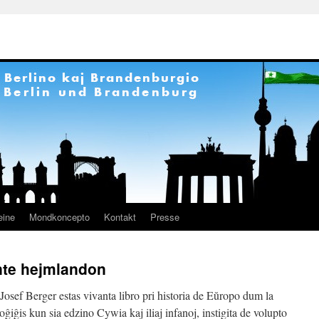
eine
Mondkoncepto
Kontakt
Presse
nte hejmlandon
 Josef Berger estas vivanta
libro pri
historia de Eŭropo dum la
ĝiĝis kun sia edzino Cywia kaj iliaj infanoj, instigita de volupto