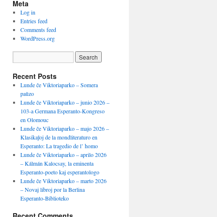
Meta
Log in
Entries feed
Comments feed
WordPress.org
Recent Posts
Lunde ĉe Viktoriaparko – Somera
paŭzo
Lunde ĉe Viktoriaparko – junio 2026 –
103-a Germana Esperanto-Kongreso
en Olomouc
Lunde ĉe Viktoriaparko – majo 2026 –
Klasikaĵoj de la mondliteraturo en
Esperanto: La tragedio de l’ homo
Lunde ĉe Viktoriaparko – aprilo 2026
– Kálmán Kalocsay, la eminenta
Esperanto-poeto kaj esperantologo
Lunde ĉe Viktoriaparko – marto 2026
– Novaj libroj por la Berlina
Esperanto-Biblioteko
Recent Comments