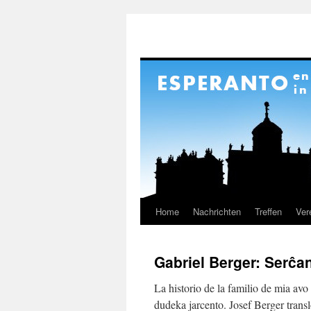
Home
Nachrichten
Treffen
Ver
Skip
to
Gabriel Berger: Serĉa
content
La historio de la familio de mia avo
dudeka jarcento. Josef Berger translo