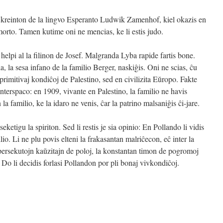
kreinton de la lingvo Esperanto Ludwik Zamenhof, kiel okazis en
morto. Tamen kutime oni ne mencias, ke li estis judo.
elpi al la filinon de Josef. Malgranda Lyba rapide fartis bone.
 la sesa infano de la familio Berger, naskiĝis. Oni ne scias, ĉu
 primitivaj kondiĉoj de Palestino, sed en civilizita Eŭropo. Fakte
nterspaco: en 1909, vivante en Palestino, la familio ne havis
 la familio
, ke la idaro ne venis, ĉar la patrino malsaniĝis ĉi-jare.
ketigu la spiriton. Sed li restis je sia opinio: En Pollando li vidis
lio. Li ne plu povis elteni la frakasantan malriĉecon, eĉ inter la
 persekutojn kaŭzitajn de poloj, la konstantan timon de pogromoj
o. Do li decidis forlasi Pollandon por pli bonaj vivkondiĉoj.