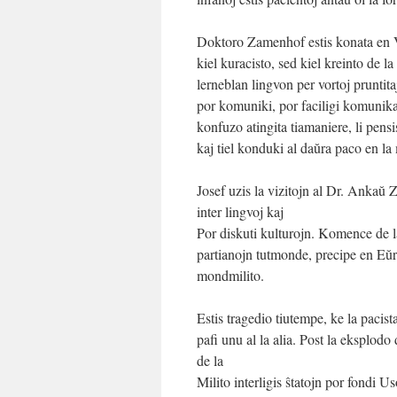
Doktoro Zamenhof estis konata en V
kiel kuracisto, sed kiel kreinto de l
lerneblan lingvon per vortoj pruntit
por komuniki, por faciligi komunika
konfuzo atingita tiamaniere, li pen
kaj tiel konduki al daŭra paco en l
Josef uzis la vizitojn al Dr. Ankaŭ 
inter lingvoj kaj
Por diskuti kulturojn. Komence de l
partianojn tutmonde, precipe en Eŭro
mondmilito.
Estis tragedio tiutempe, ke la pacista
pafi unu al la alia. Post la eksplo
de la
Milito interligis ŝtatojn por fondi U