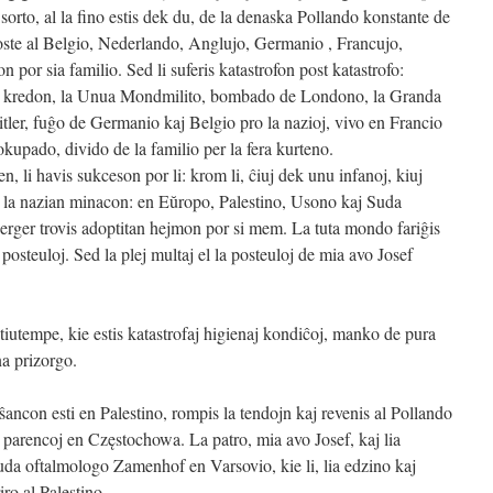
 sorto, al la fino estis dek du, de la denaska Pollando konstante de
poste al Belgio, Nederlando, Anglujo, Germanio , Francujo,
on por sia familio. Sed li suferis katastrofon post katastrofo:
udan kredon, la Unua Mondmilito, bombado de Londono, la Granda
tler
, fuĝo de Germanio kaj Belgio pro la nazioj, vivo en Francio
pado, divido de la familio per la fera kurteno.
en, li havis sukceson por li: krom li, ĉiuj dek unu infanoj, kiuj
i la nazian minacon: en Eŭropo, Palestino, Usono kaj Suda
rger trovis adoptitan hejmon por si mem. La tuta mondo fariĝis
 posteuloj. Sed la plej multaj el la posteuloj de mia avo Josef
tiutempe, kie estis katastrofaj higienaj kondiĉoj, manko de pura
na prizorgo.
ŝancon esti en Palestino, rompis la tendojn kaj revenis al Pollando
ĉe parencoj en Częstochowa. La patro, mia avo Josef, kaj lia
 juda oftalmologo Zamenhof en Varsovio, kie li, lia edzino kaj
iro al Palestino.