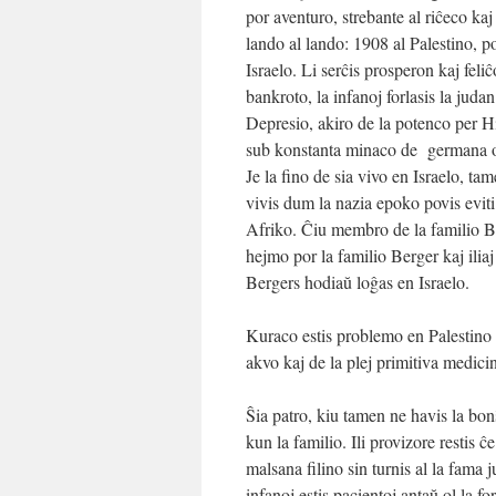
por aventuro, strebante al riĉeco kaj
lando al lando: 1908 al Palestino, 
Israelo. Li serĉis prosperon kaj feliĉ
bankroto, la infanoj forlasis la j
Depresio, akiro de la potenco per
Hi
sub konstanta minaco de germana oku
Je la fino de sia vivo en Israelo, tam
vivis dum la nazia epoko povis evit
Afriko. Ĉiu membro de la familio Be
hejmo por la familio Berger kaj iliaj
Bergers
hodiaŭ
loĝas en Israelo.
Kuraco estis problemo en Palestino 
akvo kaj de la plej primitiva medici
Ŝia patro, kiu tamen ne havis la bon
kun la familio. Ili provizore restis 
malsana filino sin turnis al la fama
infanoj estis pacientoj antaŭ ol la for