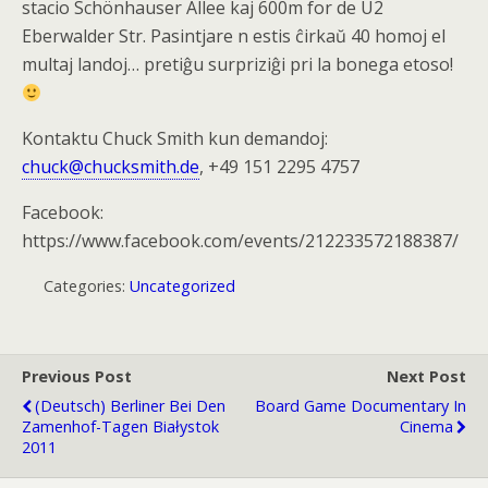
stacio Schönhauser Allee kaj 600m for de U2
Eberwalder Str. Pasintjare n estis ĉirkaŭ 40 homoj el
multaj landoj… pretiĝu surpriziĝi pri la bonega etoso!
Kontaktu Chuck Smith kun demandoj:
chuck@chucksmith.de
, +49 151 2295 4757
Facebook:
https://www.facebook.com/events/212233572188387/
Categories:
Uncategorized
Previous Post
Next Post
(Deutsch) Berliner Bei Den
Board Game Documentary In
Zamenhof-Tagen Białystok
Cinema
2011