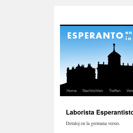
Home
Nachrichten
Treffen
Ver
Skip
to
Laborista Esperantist
content
Detaloj en la germana versio.