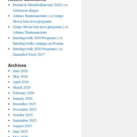
Protokolo Membrokunveno 2020 |
on
Lietzensee ekagas
Aŭtuno Trautenaustrato |
on
Grupo
Moser kun nova programo
Grupo Moser kun nova programo |
on
Aŭtuno Trautenaustrato
Interlingvistik 2020 Programo |
on
Interlingvistiko senpage en Poznan
Interlingvistik 2020 Programo |
on
Zamenhof-Festo 2017
Archives
June 2026
May 2026
April 2026
March 2026
February 2026
January 2026
December 2025
November 2025
October 2025
September 2025
August 2025
June 2025
May 2025