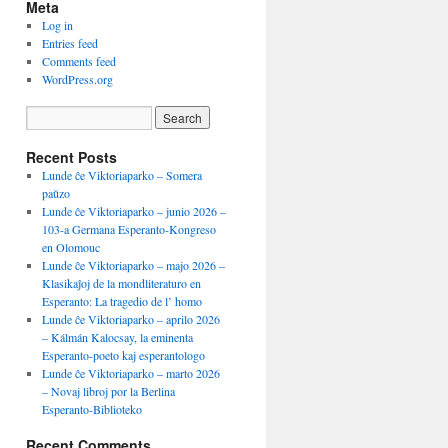
Meta
Log in
Entries feed
Comments feed
WordPress.org
Recent Posts
Lunde ĉe Viktoriaparko – Somera
paŭzo
Lunde ĉe Viktoriaparko – junio 2026 –
103-a Germana Esperanto-Kongreso
en Olomouc
Lunde ĉe Viktoriaparko – majo 2026 –
Klasikaĵoj de la mondliteraturo en
Esperanto: La tragedio de l’ homo
Lunde ĉe Viktoriaparko – aprilo 2026
– Kálmán Kalocsay, la eminenta
Esperanto-poeto kaj esperantologo
Lunde ĉe Viktoriaparko – marto 2026
– Novaj libroj por la Berlina
Esperanto-Biblioteko
Recent Comments