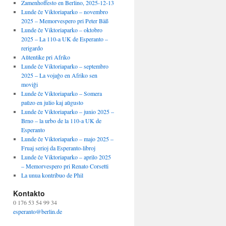
Zamenhoffesto en Berlino, 2025-12-13
Lunde ĉe Viktoriaparko – novembro
2025 – Memorvespero pri Peter Bäß
Lunde ĉe Viktoriaparko – oktobro
2025 – La 110-a UK de Esperanto –
rerigardo
Aŭtentike pri Afriko
Lunde ĉe Viktoriaparko – septembro
2025 – La vojaĝo en Afriko sen
moviĝi
Lunde ĉe Viktoriaparko – Somera
paŭzo en julio kaj aŭgusto
Lunde ĉe Viktoriaparko – junio 2025 –
Brno – la urbo de la 110-a UK de
Esperanto
Lunde ĉe Viktoriaparko – majo 2025 –
Fruaj serioj da Esperanto-libroj
Lunde ĉe Viktoriaparko – aprilo 2025
– Memorvespero pri Renato Corsetti
La unua kontribuo de Phil
Kontakto
0 176 53 54 99 34
esperanto@berlin.de