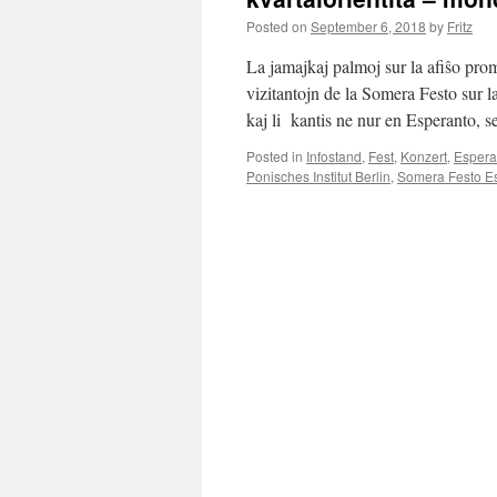
Posted on
September 6, 2018
by
Fritz
La jamajkaj palmoj sur la afiŝo prom
vizitantojn de la Somera Festo sur 
kaj li kantis ne nur en Esperanto,
Posted in
Infostand
,
Fest
,
Konzert
,
Espera
Ponisches Institut Berlin
,
Somera Festo E