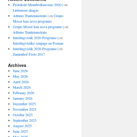
Protokolo Membrokunveno 2020 |
on
Lietzensee ekagas
Aŭtuno Trautenaustrato |
on
Grupo
Moser kun nova programo
Grupo Moser kun nova programo |
on
Aŭtuno Trautenaustrato
Interlingvistik 2020 Programo |
on
Interlingvistiko senpage en Poznan
Interlingvistik 2020 Programo |
on
Zamenhof-Festo 2017
Archives
June 2026
May 2026
April 2026
March 2026
February 2026
January 2026
December 2025
November 2025
October 2025
September 2025
August 2025
June 2025
May 2025