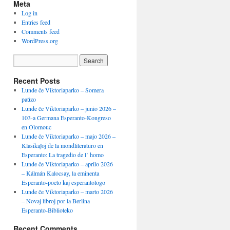
Meta
Log in
Entries feed
Comments feed
WordPress.org
Recent Posts
Lunde ĉe Viktoriaparko – Somera
paŭzo
Lunde ĉe Viktoriaparko – junio 2026 –
103-a Germana Esperanto-Kongreso
en Olomouc
Lunde ĉe Viktoriaparko – majo 2026 –
Klasikaĵoj de la mondliteraturo en
Esperanto: La tragedio de l’ homo
Lunde ĉe Viktoriaparko – aprilo 2026
– Kálmán Kalocsay, la eminenta
Esperanto-poeto kaj esperantologo
Lunde ĉe Viktoriaparko – marto 2026
– Novaj libroj por la Berlina
Esperanto-Biblioteko
Recent Comments