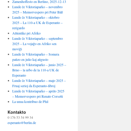
Zamenhoffesto en Berlino, 2025-12-13
Lunde ĉe Viktoriaparko – novembro
2025 – Memorvespero pri Peter Bäß
Lunde ĉe Viktoriaparko – oktobro
2025 – La 110-a UK de Esperanto –
rerigardo
Aŭtentike pri Afriko
Lunde ĉe Viktoriaparko – septembro
2025 – La vojaĝo en Afriko sen
moviĝi
Lunde ĉe Viktoriaparko – Somera
paŭzo en julio kaj aŭgusto
Lunde ĉe Viktoriaparko – junio 2025 –
Brno – la urbo de la 110-a UK de
Esperanto
Lunde ĉe Viktoriaparko – majo 2025 –
Fruaj serioj da Esperanto-libroj
Lunde ĉe Viktoriaparko – aprilo 2025
– Memorvespero pri Renato Corsetti
La unua kontribuo de Phil
Kontakto
0 176 53 54 99 34
esperanto@berlin.de