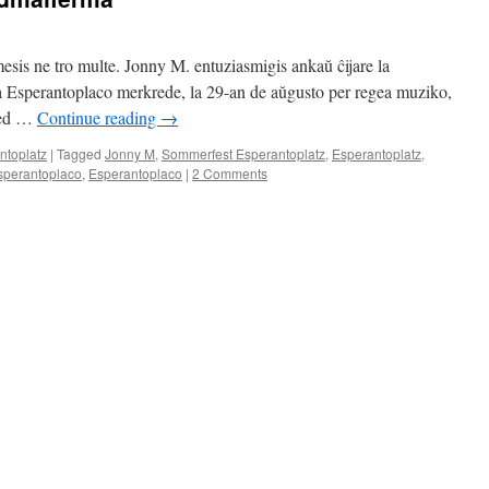
esis ne tro multe. Jonny M. entuziasmigis ankaŭ ĉijare la
la Esperantoplaco merkrede, la 29-an de aŭgusto per regea muziko,
 sed …
Continue reading
→
ntoplatz
|
Tagged
Jonny M
,
Sommerfest Esperantoplatz
,
Esperantoplatz
,
sperantoplaco
,
Esperantoplaco
|
2 Comments