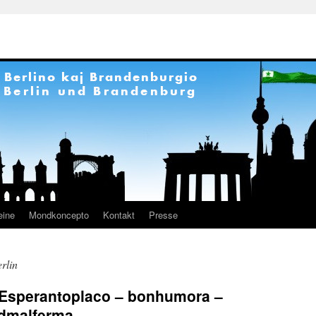
eine
Mondkoncepto
Kontakt
Presse
erlin
 Esperantoplaco – bonhumora –
ndmalferma