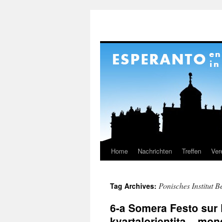
Home
Nachrichten
Treffen
Ver
Skip
to
Ponisches Institut B
Tag Archives:
content
6-a Somera Festo sur
kvartalorientita – mo