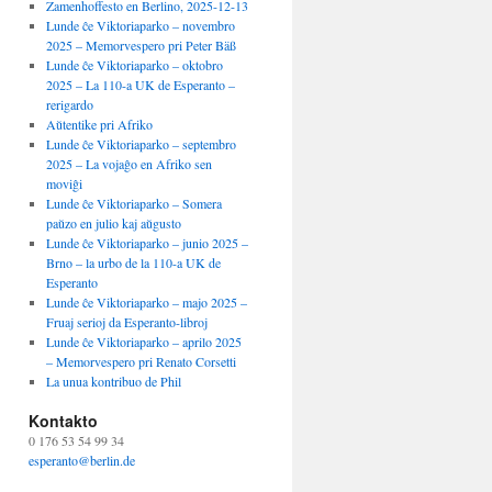
Zamenhoffesto en Berlino, 2025-12-13
Lunde ĉe Viktoriaparko – novembro
2025 – Memorvespero pri Peter Bäß
Lunde ĉe Viktoriaparko – oktobro
2025 – La 110-a UK de Esperanto –
rerigardo
Aŭtentike pri Afriko
Lunde ĉe Viktoriaparko – septembro
2025 – La vojaĝo en Afriko sen
moviĝi
Lunde ĉe Viktoriaparko – Somera
paŭzo en julio kaj aŭgusto
Lunde ĉe Viktoriaparko – junio 2025 –
Brno – la urbo de la 110-a UK de
Esperanto
Lunde ĉe Viktoriaparko – majo 2025 –
Fruaj serioj da Esperanto-libroj
Lunde ĉe Viktoriaparko – aprilo 2025
– Memorvespero pri Renato Corsetti
La unua kontribuo de Phil
Kontakto
0 176 53 54 99 34
esperanto@berlin.de