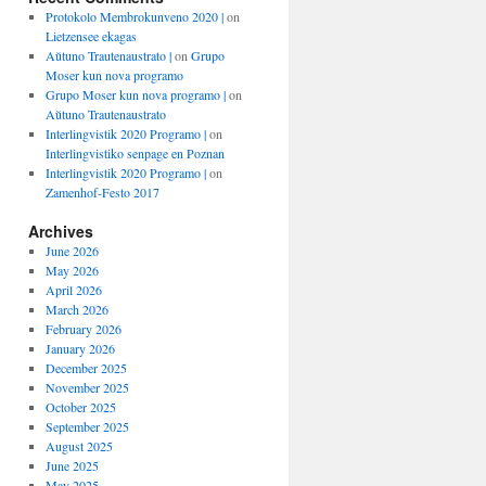
Protokolo Membrokunveno 2020 |
on
Lietzensee ekagas
Aŭtuno Trautenaustrato |
on
Grupo
Moser kun nova programo
Grupo Moser kun nova programo |
on
Aŭtuno Trautenaustrato
Interlingvistik 2020 Programo |
on
Interlingvistiko senpage en Poznan
Interlingvistik 2020 Programo |
on
Zamenhof-Festo 2017
Archives
June 2026
May 2026
April 2026
March 2026
February 2026
January 2026
December 2025
November 2025
October 2025
September 2025
August 2025
June 2025
May 2025