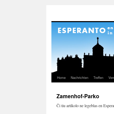
Home
Nachrichten
Treffen
Ver
Skip
to
Zamenhof-Parko
content
Ĉi tiu artikolo ne legeblas en Esper