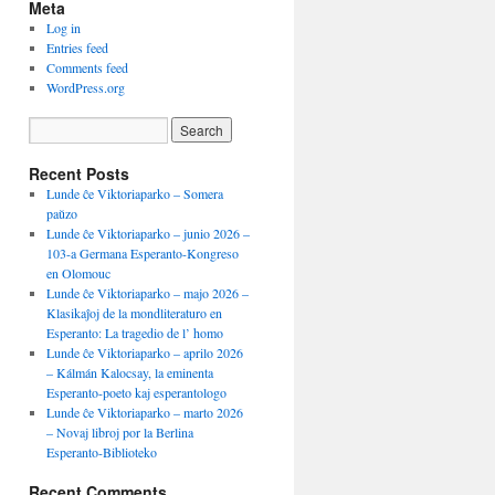
Meta
Log in
Entries feed
Comments feed
WordPress.org
Recent Posts
Lunde ĉe Viktoriaparko – Somera
paŭzo
Lunde ĉe Viktoriaparko – junio 2026 –
103-a Germana Esperanto-Kongreso
en Olomouc
Lunde ĉe Viktoriaparko – majo 2026 –
Klasikaĵoj de la mondliteraturo en
Esperanto: La tragedio de l’ homo
Lunde ĉe Viktoriaparko – aprilo 2026
– Kálmán Kalocsay, la eminenta
Esperanto-poeto kaj esperantologo
Lunde ĉe Viktoriaparko – marto 2026
– Novaj libroj por la Berlina
Esperanto-Biblioteko
Recent Comments