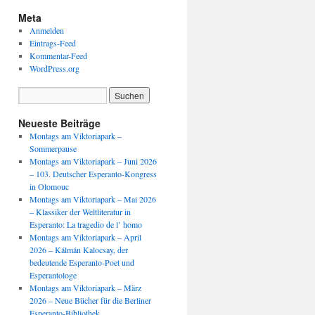
Meta
Anmelden
Eintrags-Feed
Kommentar-Feed
WordPress.org
Neueste Beiträge
Montags am Viktoriapark –
Sommerpause
Montags am Viktoriapark – Juni 2026
– 103. Deutscher Esperanto-Kongress
in Olomouc
Montags am Viktoriapark – Mai 2026
– Klassiker der Weltliteratur in
Esperanto: La tragedio de l’ homo
Montags am Viktoriapark – April
2026 – Kálmán Kalocsay, der
bedeutende Esperanto-Poet und
Esperantologe
Montags am Viktoriapark – März
2026 – Neue Bücher für die Berliner
Esperanto-Bibliothek