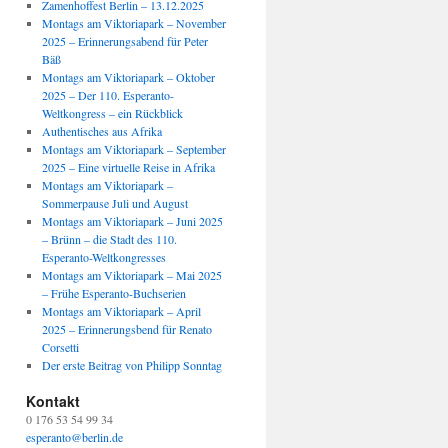
Zamenhoffest Berlin – 13.12.2025
Montags am Viktoriapark – November
2025 – Erinnerungsabend für Peter
Bäß
Montags am Viktoriapark – Oktober
2025 – Der 110. Esperanto-
Weltkongress – ein Rückblick
Authentisches aus Afrika
Montags am Viktoriapark – September
2025 – Eine virtuelle Reise in Afrika
Montags am Viktoriapark –
Sommerpause Juli und August
Montags am Viktoriapark – Juni 2025
– Brünn – die Stadt des 110.
Esperanto-Weltkongresses
Montags am Viktoriapark – Mai 2025
– Frühe Esperanto-Buchserien
Montags am Viktoriapark – April
2025 – Erinnerungsbend für Renato
Corsetti
Der erste Beitrag von Philipp Sonntag
Kontakt
0 176 53 54 99 34
esperanto@berlin.de