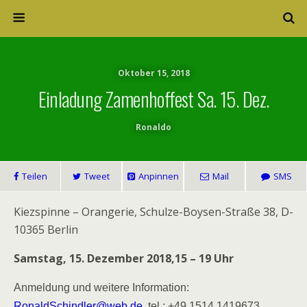
Oktober 15, 2018
Einladung Zamenhoffest Sa. 15. Dez.
Ronaldo
Teilen
Tweet
Anpinnen
Mail
SMS
Kiezspinne – Orangerie, Schulze-Boysen-Straße 38, D-
10365 Berlin
Samstag
, 15. Dezember 2018,15 – 19 Uhr
Anmeldung und weitere Information:
RonaldSchindler@web.de
,
tel.: +49 1514 1419673