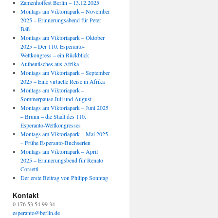
Zamenhoffest Berlin – 13.12.2025
Montags am Viktoriapark – November
2025 – Erinnerungsabend für Peter
Bäß
Montags am Viktoriapark – Oktober
2025 – Der 110. Esperanto-
Weltkongress – ein Rückblick
Authentisches aus Afrika
Montags am Viktoriapark – September
2025 – Eine virtuelle Reise in Afrika
Montags am Viktoriapark –
Sommerpause Juli und August
Montags am Viktoriapark – Juni 2025
– Brünn – die Stadt des 110.
Esperanto-Weltkongresses
Montags am Viktoriapark – Mai 2025
– Frühe Esperanto-Buchserien
Montags am Viktoriapark – April
2025 – Erinnerungsbend für Renato
Corsetti
Der erste Beitrag von Philipp Sonntag
Kontakt
0 176 53 54 99 34
esperanto@berlin.de