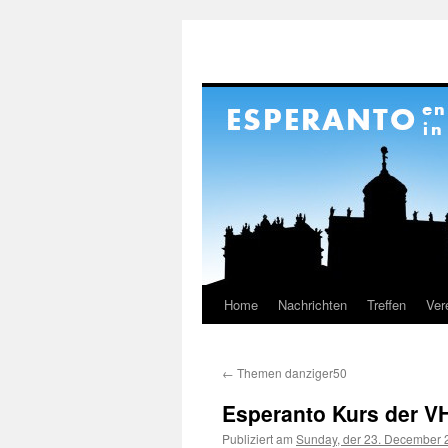
Home
Nachrichten
Treffen
Ver
Springe
zum
←
Themen danziger50
Inhalt
Esperanto Kurs der VH
Publiziert am
Sunday, der 23. December 