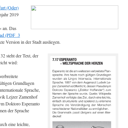
urt (Oder)
hjahr 2019
an. Das
ad (PDF 3
te Version in der Stadt ausliegen.
2 steht der Text, der
icht wird:
verbreitete
gültigen Grundlagen
internationale Sprache,
wik Lejzer Zamenhof
nym Doktoro Esperanto
men der Sprache
rch eine leichte,