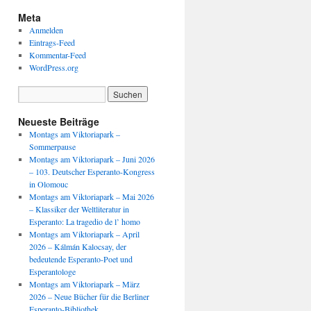
Meta
Anmelden
Eintrags-Feed
Kommentar-Feed
WordPress.org
Neueste Beiträge
Montags am Viktoriapark –
Sommerpause
Montags am Viktoriapark – Juni 2026
– 103. Deutscher Esperanto-Kongress
in Olomouc
Montags am Viktoriapark – Mai 2026
– Klassiker der Weltliteratur in
Esperanto: La tragedio de l’ homo
Montags am Viktoriapark – April
2026 – Kálmán Kalocsay, der
bedeutende Esperanto-Poet und
Esperantologe
Montags am Viktoriapark – März
2026 – Neue Bücher für die Berliner
Esperanto-Bibliothek