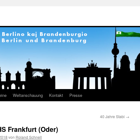
eine
Weltanschauung
Kontakt
Presse
40 Jahre Stabi
→
S Frankfurt (Oder)
2018
von
Roland Schnell