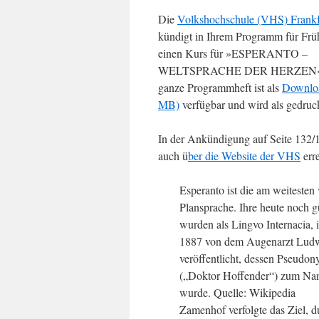
Die
Volkshochschule (VHS) Frankf
kündigt in Ihrem Programm für Frü
einen Kurs für »ESPERANTO –
WELTSPRACHE DER HERZEN« 
ganze Programmheft ist als
Downlo
MB)
verfügbar und wird als gedruck
In der Ankündigung auf Seite 132/13
auch ü
ber die Website der VHS
erre
Esperanto ist die am weitesten 
Plansprache. Ihre heute noch 
wurden als Lingvo Internacia, 
1887 von dem Augenarzt Lud
veröffentlicht, dessen Pseudo
(„Doktor Hoffender“) zum Na
wurde. Quelle: Wikipedia
Zamenhof verfolgte das Ziel, du