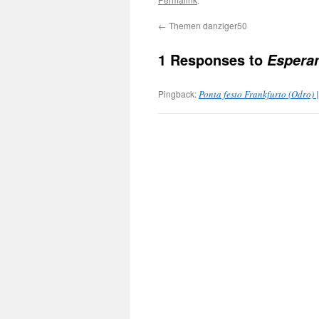
←
Themen danziger50
1 Responses to
Esperan
Pingback:
Ponta festo Frankfurto (Odro) |