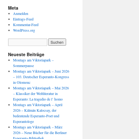
Meta
Anmelden
Eintrags-Feed
Kommentar-Feed
WordPress.org
Neueste Beiträge
Montags am Viktoriapark –
Sommerpause
Montags am Viktoriapark – Juni 2026
– 103. Deutscher Esperanto-Kongress
in Olomouc
Montags am Viktoriapark – Mai 2026
– Klassiker der Weltliteratur in
Esperanto: La tragedio de l’ homo
Montags am Viktoriapark – April
2026 – Kálmán Kalocsay, der
bedeutende Esperanto-Poet und
Esperantologe
Montags am Viktoriapark – März
2026 – Neue Bücher für die Berliner
Esperanto-Bibliothek