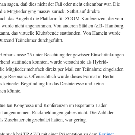
n sagen, daß dies nicht der Fall oder nicht erkennbar war. Die
ie Mitglieder ging massiv zurück. Selbst auf direkte
uch das Angebot die Plattform für ZOOM-Konferenzen, die vom
n, wurde nicht angenommen. Von anderen Städten (z.B- Hamburg,
kannt, das virtuelle Klubabende stattfanden. Von Hameln wurde
Dutzend Teilnehmer durchgeführt.
Herbartstrasse 25 unter Beachtung der gewisser Einschränkungen
hend stattfinden konnten, wurde versucht sie als Hybrid-
ie Mitglieder mehrfach direkt per Mail zur Teilnahme eingeladen
inge Resonanz. Offensichtlich wurde dieses Format in Berlin
s keinerlei Begründung für das Desinteresse und keine
hen könnte.
rtuellen Kongresse und Konferenzen im Esperanto-Laden
cht angenommen. Rückmeldungen gab es nicht. Die Zahl der
ls Zuschauer eingeschaltet hatten, war gering.
, als auch bei TRAKO mit einer Präsentation zu dem
Berliner