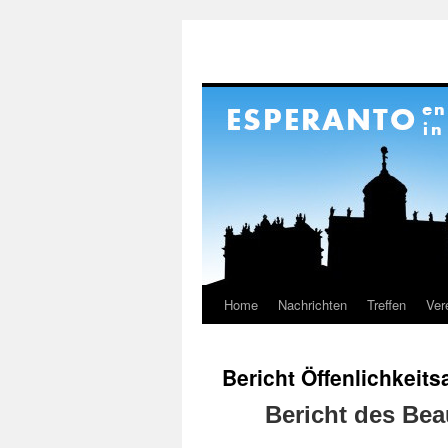
Home
Nachrichten
Treffen
Ver
Springe
zum
Bericht Öffenlichkeits
Inhalt
Bericht des Beau