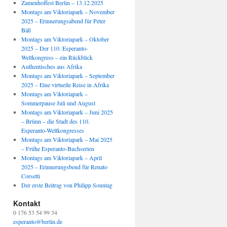
Zamenhoffest Berlin – 13.12.2025
Montags am Viktoriapark – November
2025 – Erinnerungsabend für Peter
Bäß
Montags am Viktoriapark – Oktober
2025 – Der 110. Esperanto-
Weltkongress – ein Rückblick
Authentisches aus Afrika
Montags am Viktoriapark – September
2025 – Eine virtuelle Reise in Afrika
Montags am Viktoriapark –
Sommerpause Juli und August
Montags am Viktoriapark – Juni 2025
– Brünn – die Stadt des 110.
Esperanto-Weltkongresses
Montags am Viktoriapark – Mai 2025
– Frühe Esperanto-Buchserien
Montags am Viktoriapark – April
2025 – Erinnerungsbend für Renato
Corsetti
Der erste Beitrag von Philipp Sonntag
Kontakt
0 176 53 54 99 34
esperanto@berlin.de