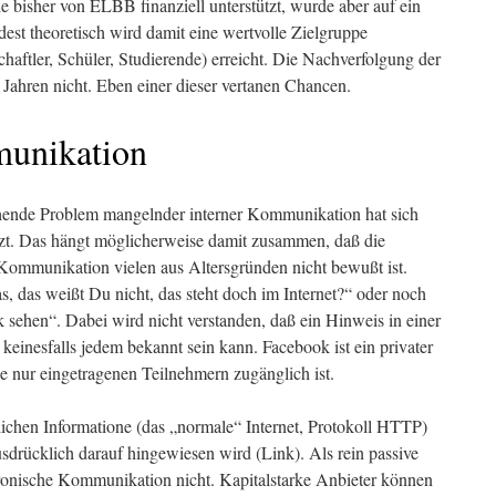
bisher von ELBB finanziell unterstützt, wurde aber auf ein
dest theoretisch wird damit eine wertvolle Zielgruppe
chaftler, Schüler, Studierende) erreicht. Die Nachverfolgung der
t Jahren nicht. Eben einer dieser vertanen Chancen.
unikation
ehende Problem mangelnder interner Kommunikation hat sich
tzt. Das hängt möglicherweise damit zusammen, daß die
Kommunikation vielen aus Altersgründen nicht bewußt ist.
 das weißt Du nicht, das steht doch im Internet?“ oder noch
sehen“. Dabei wird nicht verstanden, daß ein Hinweis in einer
 keinesfalls jedem bekannt sein kann. Facebook ist ein privater
e nur eingetragenen Teilnehmern zugänglich ist.
glichen Informatione (das „normale“ Internet, Protokoll HTTP)
sdrücklich darauf hingewiesen wird (Link). Als rein passive
ktronische Kommunikation nicht. Kapitalstarke Anbieter können