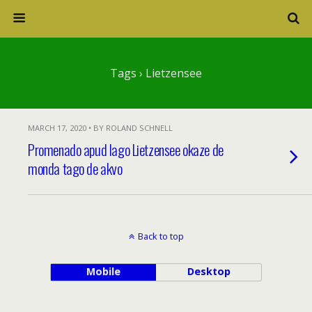
Tags › Lietzensee
MARCH 17, 2020 • BY ROLAND SCHNELL
Promenado apud lago Lietzensee okaze de
monda tago de akvo
Back to top
Mobile
Desktop