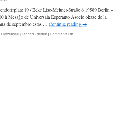
rendorffplatz 19 / Ecke Lise-Meitner-Straße 6 19589 Berlin –
0 h Mesaĝo de Universala Esperanto Asocio okaze de la
nua de septembro estas …
Continue reading
→
on
,
Lietzensee
|
Tagged
Frieden
|
Comments Off
1a
de
septembro
:
Tago
de
paco