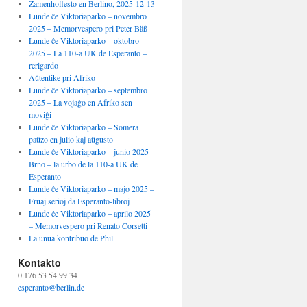
Zamenhoffesto en Berlino, 2025-12-13
Lunde ĉe Viktoriaparko – novembro
2025 – Memorvespero pri Peter Bäß
Lunde ĉe Viktoriaparko – oktobro
2025 – La 110-a UK de Esperanto –
rerigardo
Aŭtentike pri Afriko
Lunde ĉe Viktoriaparko – septembro
2025 – La vojaĝo en Afriko sen
moviĝi
Lunde ĉe Viktoriaparko – Somera
paŭzo en julio kaj aŭgusto
Lunde ĉe Viktoriaparko – junio 2025 –
Brno – la urbo de la 110-a UK de
Esperanto
Lunde ĉe Viktoriaparko – majo 2025 –
Fruaj serioj da Esperanto-libroj
Lunde ĉe Viktoriaparko – aprilo 2025
– Memorvespero pri Renato Corsetti
La unua kontribuo de Phil
Kontakto
0 176 53 54 99 34
esperanto@berlin.de