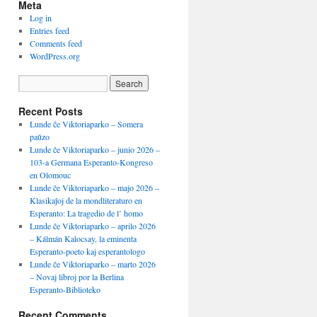
Meta
Log in
Entries feed
Comments feed
WordPress.org
Recent Posts
Lunde ĉe Viktoriaparko – Somera
paŭzo
Lunde ĉe Viktoriaparko – junio 2026 –
103-a Germana Esperanto-Kongreso
en Olomouc
Lunde ĉe Viktoriaparko – majo 2026 –
Klasikaĵoj de la mondliteraturo en
Esperanto: La tragedio de l’ homo
Lunde ĉe Viktoriaparko – aprilo 2026
– Kálmán Kalocsay, la eminenta
Esperanto-poeto kaj esperantologo
Lunde ĉe Viktoriaparko – marto 2026
– Novaj libroj por la Berlina
Esperanto-Biblioteko
Recent Comments