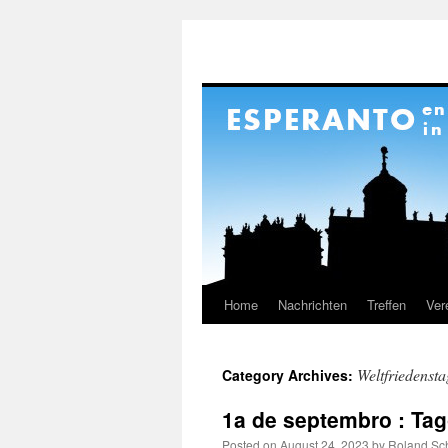
Home
Nachrichten
Treffen
Ver
Skip
to
Weltfriedensta
Category Archives:
content
1a de septembro : Ta
Posted on
August 24, 2023
by
Roland Sch