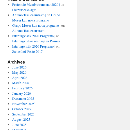
Protokolo Membrokunveno 2020 |
on
Lietzensee ekagas
Aŭtuno Trautenaustrato |
on
Grupo
Moser kun nova programo
Grupo Moser kun nova programo |
on
Aŭtuno Trautenaustrato
Interlingvistik 2020 Programo |
on
Interlingvistiko senpage en Poznan
Interlingvistik 2020 Programo |
on
Zamenhof-Festo 2017
Archives
June 2026
May 2026
April 2026
March 2026
February 2026
January 2026
December 2025
November 2025
October 2025
September 2025
August 2025
June 2025
May 2025