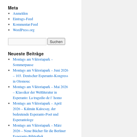
Meta
Anmelden
Eintrags-Feed
Kommentar-Feed
WordPress.org
Neueste Beiträge
Montags am Viktoriapark –
Sommerpause
Montags am Viktoriapark – Juni 2026
– 103. Deutscher Esperanto-Kongress
in Olomouc
Montags am Viktoriapark – Mai 2026
– Klassiker der Weltliteratur in
Esperanto: La tragedio de l’ homo
Montags am Viktoriapark – April
2026 – Kálmán Kalocsay, der
bedeutende Esperanto-Poet und
Esperantologe
Montags am Viktoriapark – März
2026 – Neue Bücher für die Berliner
Esperanto-Bibliothek