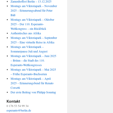
Zamenhoffest Berlin – 13.12.2025
Montags am Viktoriapark – November
2025 – Erinnerungsabend für Peter
Bäß
Montags am Viktoriapark – Oktober
2025 – Der 110. Esperanto-
Weltkongress – ein Rückblick
Authentisches aus Afrika
Montags am Viktoriapark – September
2025 – Eine virtuelle Reise in Afrika
Montags am Viktoriapark –
Sommerpause Juli und August
Montags am Viktoriapark – Juni 2025
– Brünn – die Stadt des 110.
Esperanto-Weltkongresses
Montags am Viktoriapark – Mai 2025
– Frühe Esperanto-Buchserien
Montags am Viktoriapark – April
2025 – Erinnerungsbend für Renato
Corsetti
Der erste Beitrag von Philipp Sonntag
Kontakt
0 176 53 54 99 34
esperanto@berlin.de