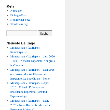
Meta
Anmelden
Eintrags-Feed
Kommentar-Feed
WordPress.org
Neueste Beiträge
Montags am Viktoriapark –
Sommerpause
Montags am Viktoriapark – Juni 2026
– 103. Deutscher Esperanto-Kongress
in Olomouc
Montags am Viktoriapark – Mai 2026
– Klassiker der Weltliteratur in
Esperanto: La tragedio de l’ homo
Montags am Viktoriapark – April
2026 – Kálmán Kalocsay, der
bedeutende Esperanto-Poet und
Esperantologe
Montags am Viktoriapark – März
2026 – Neue Bücher für die Berliner
Esperanto-Bibliothek