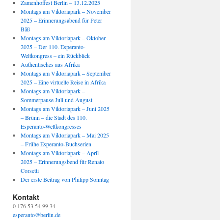
Zamenhoffest Berlin – 13.12.2025
Montags am Viktoriapark – November
2025 – Erinnerungsabend für Peter
Bäß
Montags am Viktoriapark – Oktober
2025 – Der 110. Esperanto-
Weltkongress – ein Rückblick
Authentisches aus Afrika
Montags am Viktoriapark – September
2025 – Eine virtuelle Reise in Afrika
Montags am Viktoriapark –
Sommerpause Juli und August
Montags am Viktoriapark – Juni 2025
– Brünn – die Stadt des 110.
Esperanto-Weltkongresses
Montags am Viktoriapark – Mai 2025
– Frühe Esperanto-Buchserien
Montags am Viktoriapark – April
2025 – Erinnerungsbend für Renato
Corsetti
Der erste Beitrag von Philipp Sonntag
Kontakt
0 176 53 54 99 34
esperanto@berlin.de