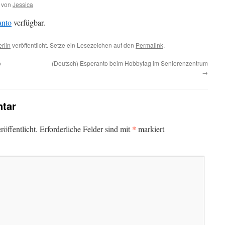
von
Jessica
anto
verfügbar.
rlin
veröffentlicht. Setze ein Lesezeichen auf den
Permalink
.
o
(Deutsch) Esperanto beim Hobbytag im Seniorenzentrum
→
tar
*
öffentlicht.
Erforderliche Felder sind mit
markiert