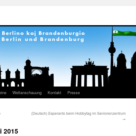
eine
Weltanschauung
Kontakt
Presse
o
(Deutsch) Esperanto beim Hobbytag im Seniorenzentrum
→
i 2015