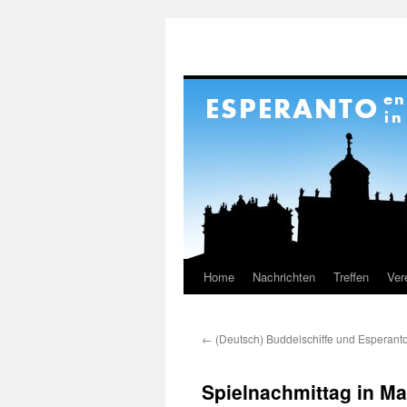
Home
Nachrichten
Treffen
Ver
Springe
zum
←
(Deutsch) Buddelschiffe und Esperant
Inhalt
Spielnachmittag in Ma