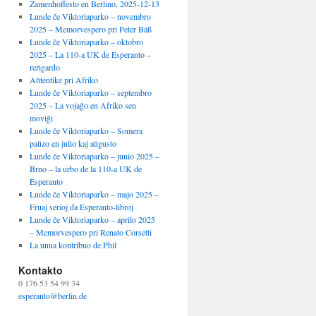
Zamenhoffesto en Berlino, 2025-12-13
Lunde ĉe Viktoriaparko – novembro
2025 – Memorvespero pri Peter Bäß
Lunde ĉe Viktoriaparko – oktobro
2025 – La 110-a UK de Esperanto –
rerigardo
Aŭtentike pri Afriko
Lunde ĉe Viktoriaparko – septembro
2025 – La vojaĝo en Afriko sen
moviĝi
Lunde ĉe Viktoriaparko – Somera
paŭzo en julio kaj aŭgusto
Lunde ĉe Viktoriaparko – junio 2025 –
Brno – la urbo de la 110-a UK de
Esperanto
Lunde ĉe Viktoriaparko – majo 2025 –
Fruaj serioj da Esperanto-libroj
Lunde ĉe Viktoriaparko – aprilo 2025
– Memorvespero pri Renato Corsetti
La unua kontribuo de Phil
Kontakto
0 176 53 54 99 34
esperanto@berlin.de