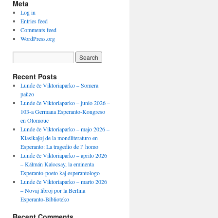
Meta
Log in
Entries feed
Comments feed
WordPress.org
Recent Posts
Lunde ĉe Viktoriaparko – Somera
paŭzo
Lunde ĉe Viktoriaparko – junio 2026 –
103-a Germana Esperanto-Kongreso
en Olomouc
Lunde ĉe Viktoriaparko – majo 2026 –
Klasikaĵoj de la mondliteraturo en
Esperanto: La tragedio de l’ homo
Lunde ĉe Viktoriaparko – aprilo 2026
– Kálmán Kalocsay, la eminenta
Esperanto-poeto kaj esperantologo
Lunde ĉe Viktoriaparko – marto 2026
– Novaj libroj por la Berlina
Esperanto-Biblioteko
Recent Comments