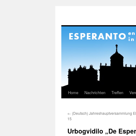
Home
Nachrichten
Treffen
Ver
Skip
to
←
(Deutsch) Jahreshauptversammlung E
content
15
Urbogvidilo „De Espe