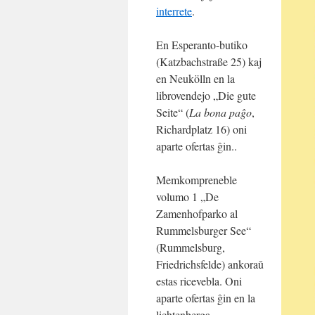
interrete
.
En Esperanto-butiko
(Katzbachstraße 25) kaj
en Neukölln en la
librovendejo „Die gute
Seite“ (
La bona paĝo
,
Richardplatz 16) oni
aparte ofertas ĝin..
Memkompreneble
volumo 1 „De
Zamenhofparko al
Rummelsburger See“
(Rummelsburg,
Friedrichsfelde) ankoraŭ
estas ricevebla. Oni
aparte ofertas ĝin en la
lichtenberga