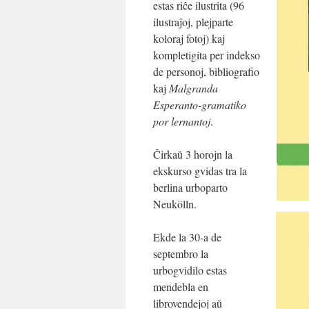
estas riĉe ilustrita (96
ilustraĵoj, plejparte
koloraj fotoj) kaj
kompletigita per indekso
de personoj, bibliografio
kaj
Malgranda
Esperanto-gramatiko
por lernantoj
.
Ĉirkaŭ 3 horojn la
ekskurso gvidas tra la
berlina urboparto
Neukölln.
Ekde la 30-a de
septembro la
urbogvidilo estas
mendebla en
librovendejoj aŭ