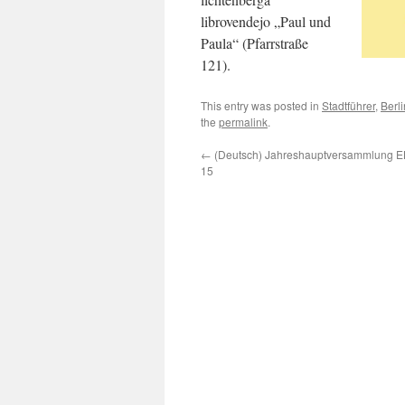
librovendejo „Paul und
Paula“ (Pfarrstraße
121).
This entry was posted in
Stadtführer
,
Berli
the
permalink
.
←
(Deutsch) Jahreshauptversammlung E
15