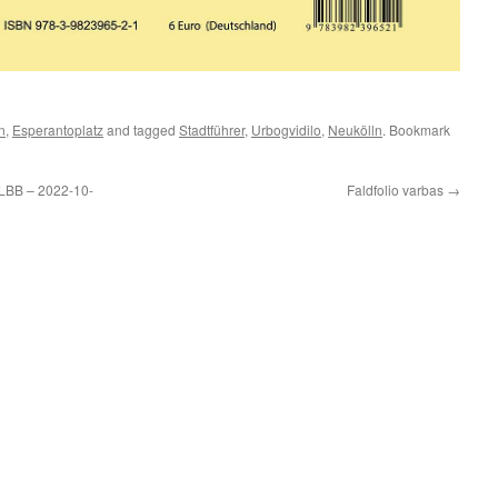
n
,
Esperantoplatz
and tagged
Stadtführer
,
Urbogvidilo
,
Neukölln
. Bookmark
LBB – 2022-10-
Faldfolio varbas
→