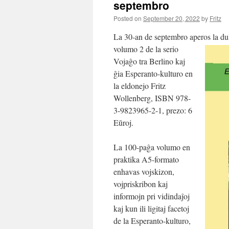
septembro
Posted on
September 20, 2022
by
Fritz
La 30-an de septembro aperos la d
volumo 2 de la serio
Vojaĝo tra Berlino kaj
ĝia Esperanto-kulturo en
la eldonejo Fritz
Wollenberg, ISBN 978-
3-9823965-2-1, prezo: 6
Eŭroj.
La 100-paĝa volumo en
praktika A5-formato
enhavas vojskizon,
vojpriskribon kaj
informojn pri vidindaĵoj
kaj kun ili ligitaj facetoj
de la Esperanto-kulturo,