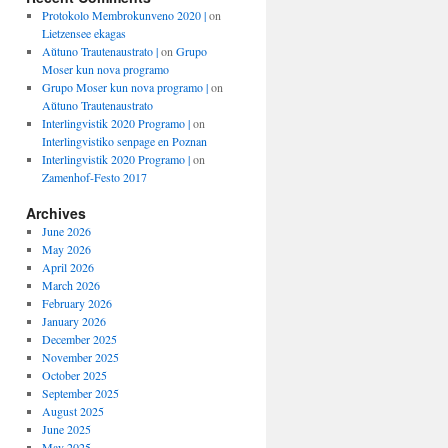
Protokolo Membrokunveno 2020 |
on
Lietzensee ekagas
Aŭtuno Trautenaustrato |
on
Grupo
Moser kun nova programo
Grupo Moser kun nova programo |
on
Aŭtuno Trautenaustrato
Interlingvistik 2020 Programo |
on
Interlingvistiko senpage en Poznan
Interlingvistik 2020 Programo |
on
Zamenhof-Festo 2017
Archives
June 2026
May 2026
April 2026
March 2026
February 2026
January 2026
December 2025
November 2025
October 2025
September 2025
August 2025
June 2025
May 2025