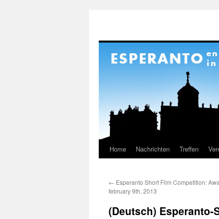
Home
Nachrichten
Treffen
Ver
Springe
zum
←
Esperanto Short Film Competition: Aw
Inhalt
february 9th, 2013
(Deutsch) Esperanto-