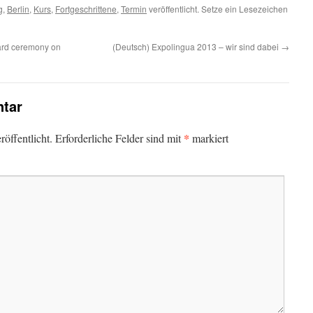
g
,
Berlin
,
Kurs
,
Fortgeschrittene
,
Termin
veröffentlicht. Setze ein Lesezeichen
ard ceremony on
(Deutsch) Expolingua 2013 – wir sind dabei
→
tar
*
öffentlicht.
Erforderliche Felder sind mit
markiert