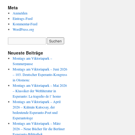
Meta
Anmelden
Eintrags-Feed
Kommentar-Feed
WordPress.org
Neueste Beiträge
Montags am Viktoriapark –
Sommerpause
Montags am Viktoriapark – Juni 2026
– 103. Deutscher Esperanto-Kongress
in Olomouc
Montags am Viktoriapark – Mai 2026
– Klassiker der Weltliteratur in
Esperanto: La tragedio de l’ homo
Montags am Viktoriapark – April
2026 – Kálmán Kalocsay, der
bedeutende Esperanto-Poet und
Esperantologe
Montags am Viktoriapark – März
2026 – Neue Bücher für die Berliner
Esperanto-Bibliothek