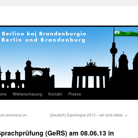
eine
Weltanschauung
Kontakt
Presse
ard ceremony on
(Deutsch) Expolingua 2013 – wir sind dabei
→
Sprachprüfung (GeRS) am 08.06.13 in