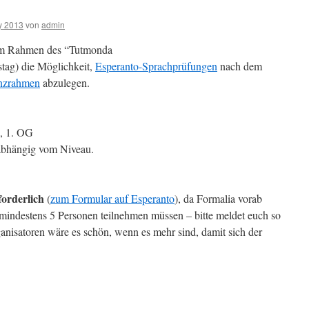
y 2013
von
admin
 im Rahmen des “Tutmonda
tag) die Möglichkeit,
Esperanto-Sprachprüfungen
nach dem
nzrahmen
abzulegen.
n, 1. OG
 abhängig vom Niveau.
orderlich
(
zum Formular auf Esperanto
), da Formalia vorab
mindestens 5 Personen teilnehmen müssen – bitte meldet euch so
anisatoren wäre es schön, wenn es mehr sind, damit sich der