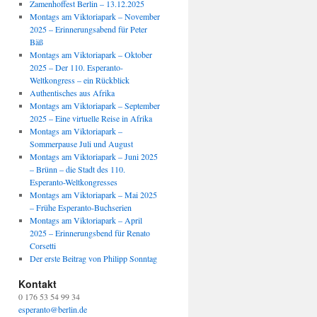
Zamenhoffest Berlin – 13.12.2025
Montags am Viktoriapark – November
2025 – Erinnerungsabend für Peter
Bäß
Montags am Viktoriapark – Oktober
2025 – Der 110. Esperanto-
Weltkongress – ein Rückblick
Authentisches aus Afrika
Montags am Viktoriapark – September
2025 – Eine virtuelle Reise in Afrika
Montags am Viktoriapark –
Sommerpause Juli und August
Montags am Viktoriapark – Juni 2025
– Brünn – die Stadt des 110.
Esperanto-Weltkongresses
Montags am Viktoriapark – Mai 2025
– Frühe Esperanto-Buchserien
Montags am Viktoriapark – April
2025 – Erinnerungsbend für Renato
Corsetti
Der erste Beitrag von Philipp Sonntag
Kontakt
0 176 53 54 99 34
esperanto@berlin.de