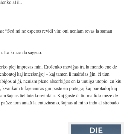
enko al ili.
onas: “Sed mi ne esperas revidi vin: oni neniam revas la saman
n: La kruco da sageco.
a verko plej impresas min. Eroŝenko moviĝas tra la mondo ene de
renkontoj kaj interŝanĝoj – kaj tamen li malfidas ĝin, ĉi tiun
ubiĝos al ĝi, neniam plene absorbiĝos en la unuiga utopio, en kiu
, kvankam li foje eniros ĝin poste en prelegoj kaj paroladoj kaj
iam ŝajnas tiel tute konvinkita. Kaj ĝuste ĉi tiu malfido meze de
 paŭzo iom antaŭ la entuziasmo, ŝajnas al mi io inda al strebado