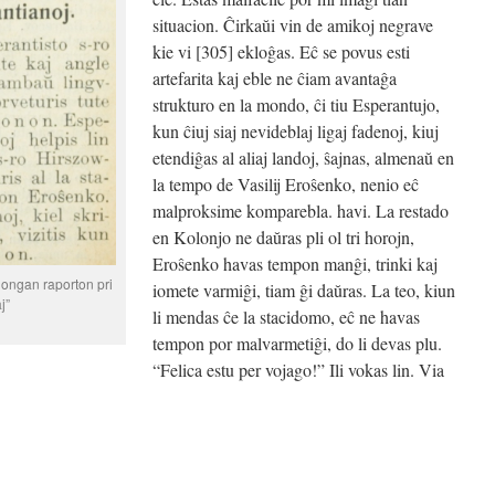
situacion. Ĉirkaŭi vin de amikoj negrave
kie vi [305] ekloĝas. Eĉ se povus esti
artefarita kaj eble ne ĉiam avantaĝa
strukturo en la mondo, ĉi tiu Esperantujo,
kun ĉiuj siaj nevideblaj ligaj fadenoj, kiuj
etendiĝas al aliaj landoj, ŝajnas, almenaŭ en
la tempo de Vasilij Eroŝenko, nenio eĉ
malproksime komparebla. havi. La restado
en Kolonjo ne daŭras pli ol tri horojn,
Eroŝenko havas tempon manĝi, trinki kaj
longan raporton pri
iomete varmiĝi, tiam ĝi daŭras. La teo, kiun
j”
li mendas ĉe la stacidomo, eĉ ne havas
tempon por malvarmetiĝi, do li devas plu.
“Felica estu per vojago!” Ili vokas lin. Via