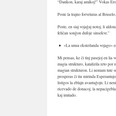
“Dankon, karaj amikoj!” Vokas Eroŝ
Poste la trajno forveturas al Bruselo.
Poste, en siaj vojaĝaj notoj, li ald
feliĉan sonĝon dufoje sinsekve.”
»La unua eksterlanda vojago« e
Mi pensas, ke ĉi tiuj pasejoj en li
magia strukturo, katalizila reto por 
magian strukturon. Li neniam tute s
prosperas ĉi tiu mirinda Esperantujo
listigos la eblajn avantaĝojn. Li nen
ricevado de donacoj, la nepacigebla
kaj imitado.