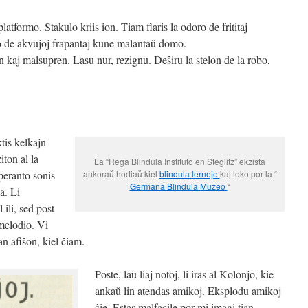
 platformo. Stakulo kriis ion. Tiam flaris la odoro de frititaj
o de akvujoj frapantaj kune malantaŭ domo.
 kaj malsupren. Lasu nur, rezignu. Deŝiru la stelon de la robo,
tis kelkajn
iton al la
La “Reĝa Blindula Instituto en Steglitz” ekzista
speranto sonis
ankoraŭ hodiaŭ kiel
blindula lernejo
kaj loko por la “
Germana Blindula Muzeo
“
a. Li
 ili, sed post
a melodio. Vi
an afiŝon, kiel ĉiam.
Poste, laŭ liaj notoj, li iras al Kolonjo, kie
ankaŭ lin atendas amikoj. Eksplodu amikoj
ĉie. Estas malfacile por mi imagi tian