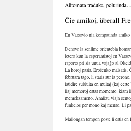
Aŭtomata traduko, polurind
Ĉie amikoj, überall Fr
En Varsovio nia kompatinda amiko
Denove la senlime orientebla homaro k
letero kun la esperantistoj en Varsovi
raporto pri sia unua vojaĝo al Okcid
La horoj pasis. Eroŝenko malsatis. Ĉ
februara tago, li staris sur la perono.
laŭdire subluita en multaj (kaj cer
liaj memoroj estas momento, kiam li 
memekzameno. Analizu viajn sentojn! 
funkcios per mono kaj menso. Li par
Mallongan tempon poste li estis en l