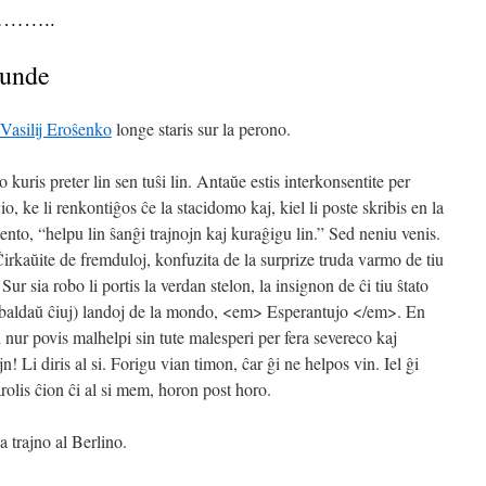
a………..
eunde
Vasilij Eroŝenko
longe staris sur la perono.
uris preter lin sen tuŝi lin. Antaŭe estis interkonsentite per
o, ke li renkontiĝos ĉe la stacidomo kaj, kiel li poste skribis en la
ento, “helpu lin ŝanĝi trajnojn kaj kuraĝigu lin.” Sed neniu venis.
irkaŭite de fremduloj, konfuzita de la surprize truda varmo de tiu
 Sur sia robo li portis la verdan stelon, la insignon de ĉi tiu ŝtato
te baldaŭ ĉiuj) landoj de la mondo, <em> Esperantujo </em>. En
nur povis malhelpi sin tute malesperi per fera severeco kaj
Li diris al si. Forigu vian timon, ĉar ĝi ne helpos vin. Iel ĝi
olis ĉion ĉi al si mem, horon post horo.
a trajno al Berlino.