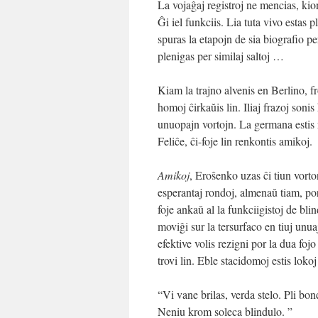
La vojaĝaj registroj ne mencias, kion
Ĝi iel funkciis. Lia tuta vivo estas p
spuras la etapojn de sia biografio 
plenigas per similaj saltoj …
Kiam la trajno alvenis en Berlino, f
homoj ĉirkaŭis lin. Iliaj frazoj soni
unuopajn vortojn. La germana estis nu
Feliĉe, ĉi-foje lin renkontis amikoj.
Amikoj
, Eroŝenko uzas ĉi tiun vorto
esperantaj rondoj, almenaŭ tiam, por
foje ankaŭ al la funkciigistoj de blind
moviĝi sur la tersurfaco en tiuj unua
efektive volis rezigni por la dua foj
trovi lin. Eble stacidomoj estis lokoj
“Vi vane brilas, verda stelo. Pli bo
Neniu krom soleca blindulo. ”