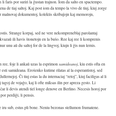
 li faris por suriri la ĝustan trajnon. Iom da salto en spactempo.
lena de tiaj saltoj. Kaj post iom da tempo la vivo de tiuj, kiuj zorge
per malnovaj dokumentoj, kolektis skribaĵojn kaj memorojn,
rostis. Strange korpaj, sed ne vere nekompreneblaj parolantaj
s kvazaŭ ili havis ŝtonetojn en la buŝo. Ree kaj ree li komprenis
r unu aŭ du saltoj for de la lingvoj, kiujn li ĝis nun lernis.
n ree, foje li ankaŭ uzas la esprimon
samideanoj
, kiu estis ofta en
 esti samideana. Eroŝenko kutime rilatas al la esperantistoj, sed
ullernejoj. Ĉi tiuj estas la du internaciaj “retoj”, kiuj faciligas al li
j tagoj de vojaĝo, kaj li ofte miksas ilin per apreza gesto. Li
o ĉar li devis atendi tiel longe denove en Berlino. Necesis horoj por
 por perdiĝi, li pensis.
ne iru sub, estus pli bone. Neniu bezonas stellumon frumatene.