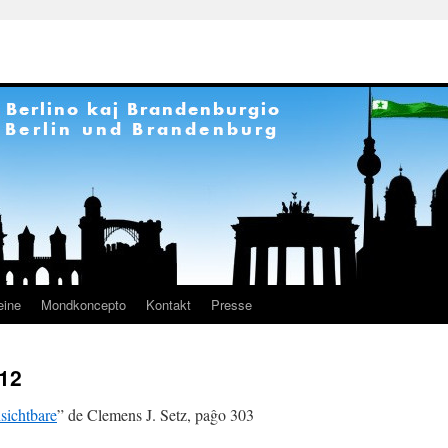
eine
Mondkoncepto
Kontakt
Presse
912
sichtbare
” de Clemens J. Setz, paĝo 303