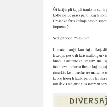
Ĝi fariĝis pli kaj pli trankvila sur la
kolbasoj, de grasa pano. Kaj la son
Eroŝenko faris kelkajn paŝojn supren
forprenu ĝin
Sed jen voĉo: “Vasilo?”
Li matenmanĝis kun siaj amikoj, dik
leterojn, poste ili faris mallongan viz
blindula instituto en Steglitz. Ilia E
facilmova, polurita flanke kaj tre gaj
rimarkis, ke li parolas tre malsame ol
kelkaj horoj li facile parolis laŭ ili
nur devis realĝustigi la internan son