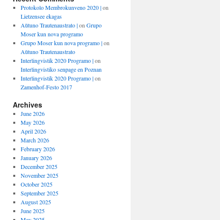
Protokolo Membrokunveno 2020 |
on
Lietzensee ekagas
Aŭtuno Trautenaustrato |
on
Grupo
Moser kun nova programo
Grupo Moser kun nova programo |
on
Aŭtuno Trautenaustrato
Interlingvistik 2020 Programo |
on
Interlingvistiko senpage en Poznan
Interlingvistik 2020 Programo |
on
Zamenhof-Festo 2017
Archives
June 2026
May 2026
April 2026
March 2026
February 2026
January 2026
December 2025
November 2025
October 2025
September 2025
August 2025
June 2025
May 2025