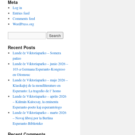
Meta
Log in
Entries feed
Comments feed
WordPress.org
Recent Posts
Lunde ĉe Viktoriaparko – Somera
paŭzo
Lunde ĉe Viktoriaparko – junio 2026 –
103-a Germana Esperanto-Kongreso
en Olomouc
Lunde ĉe Viktoriaparko – majo 2026 –
Klasikaĵoj de la mondliteraturo en
Esperanto: La tragedio de l’ homo
Lunde ĉe Viktoriaparko – aprilo 2026
– Kálmán Kalocsay, la eminenta
Esperanto-poeto kaj esperantologo
Lunde ĉe Viktoriaparko – marto 2026
– Novaj libroj por la Berlina
Esperanto-Biblioteko
Recent Comments