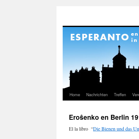
Home
Nachrichten
Treffen
Ver
Skip
to
Eroŝenko en Berlin 1
content
El la libro “
Die Bienen und das Un