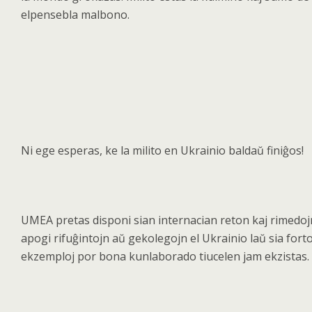
elpensebla malbono.
Ni ege esperas, ke la milito en Ukrainio balda
ŭ
fini
ĝ
os!
UMEA pretas disponi sian internacian reton kaj rimedoj
apogi rifu
ĝintojn aŭ
gekolegojn el Ukrainio la
ŭ sia forto
ekzemploj por bona kunlaborado tiucelen jam ekzistas.