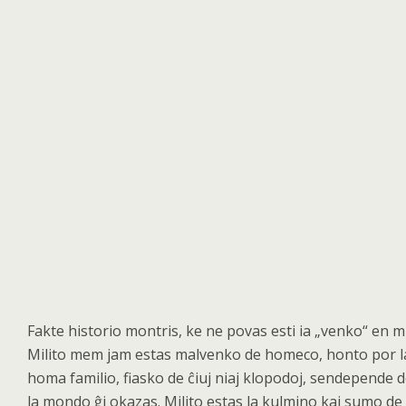
Fakte historio montris, ke ne povas esti ia „venko“
en mi
Milito mem jam estas malvenko de homeco, honto por l
homa familio, fiasko de
ĉiuj niaj klopodoj, sendepende d
la mondo ĝi okazas. Milito estas la kulmino kaj sumo de