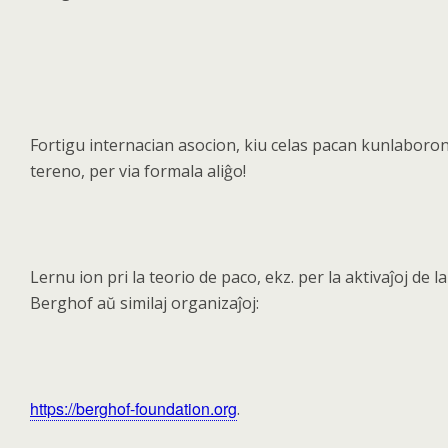
Fortigu internacian asocion, kiu celas pacan kunlaboron 
tereno, per via formala aliĝ
o!
Lernu ion pri la teorio de paco, ekz. per la aktiva
ĵ
oj de l
Berghof a
ŭ similaj organizaĵoj:
https://berghof-foundation.org
.