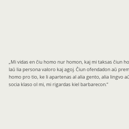
„
Mi vidas en
ĉiu homo nur homon, kaj mi taksas ĉiun 
laŭ
lia persona valoro kaj agoj.
Ĉ
iun ofendadon a
ŭ
prem
homo pro tio, ke li apartenas al alia gento, alia lingvo a
socia klaso ol mi, mi rigardas kiel barbarecon.
“