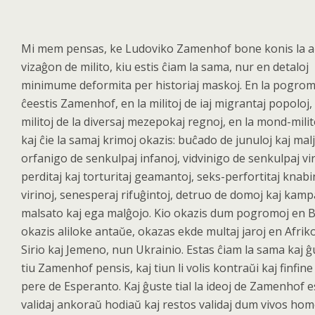
Mi mem pensas, ke Ludoviko Zamenhof bone konis la a
vizaĝon de milito, kiu estis ĉiam la sama, nur en detaloj
minimume deformita per historiaj maskoj. En la pogromo
ĉeestis Zamenhof, en la militoj de iaj migrantaj popoloj, 
militoj de la diversaj mezepokaj regnoj, en la mond-milit
kaj ĉie la samaj krimoj okazis: buĉado de junuloj kaj mal
orfanigo de senkulpaj infanoj, vidvinigo de senkulpaj vir
perditaj kaj torturitaj geamantoj, seks-perfortitaj knabi
virinoj, senesperaj rifuĝintoj, detruo de domoj kaj kamp
malsato kaj ega malĝojo. Kio okazis dum pogromoj en B
okazis aliloke antaŭe, okazas ekde multaj jaroj en Afrik
Sirio kaj Jemeno, nun Ukrainio. Estas ĉiam la sama kaj ĝ
tiu Zamenhof pensis, kaj tiun li volis kontraŭ
i kaj finfine
pere de Esperanto. Kaj
ĝ
uste tial la ideoj de Zamenhof e
validaj ankora
ŭ hodiaŭ
kaj restos validaj dum vivos hom