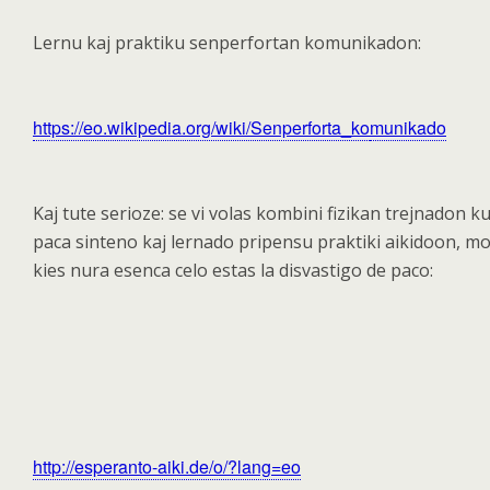
Lernu kaj praktiku senperfortan komunikadon:
https://eo.wikipedia.org/wiki/Senperforta_ko
munikado
Kaj tute serioze: se vi volas kombini fizikan trejnadon k
paca sinteno kaj lernado pripensu praktiki aikidoon, m
kies nura esenca celo estas la disvastigo de paco:
http://esperanto-aiki.de/o/?lang=eo