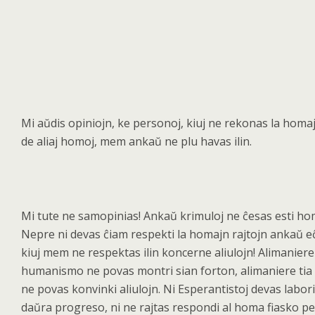
Mi a
ŭdis opiniojn, ke personoj, kiuj ne rekonas la homaj
de aliaj homoj, mem ankaŭ ne plu havas ilin.
Mi tute ne samopinias! Anka
ŭ krimuloj ne ĉ
esas esti ho
Nepre ni devas
ĉiam respekti la homajn rajtojn ankaŭ eĉ 
kiuj mem ne respektas ilin koncerne aliulojn! Alimaniere
humanismo ne povas montri sian forton, alimaniere tia
ne povas konvinki aliulojn. Ni Esperantistoj devas labor
daŭ
ra progreso, ni ne rajtas respondi al homa fiasko pe