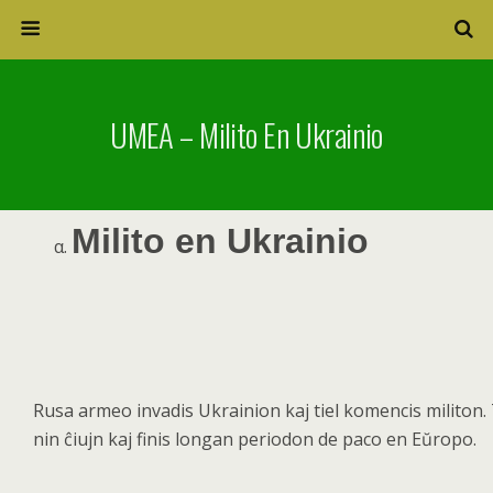
UMEA – Milito En Ukrainio
Milito en Ukrainio
Rusa armeo invadis Ukrainion kaj tiel komencis militon. 
nin ĉ
iujn kaj finis longan periodon de paco en E
ŭ
ropo.