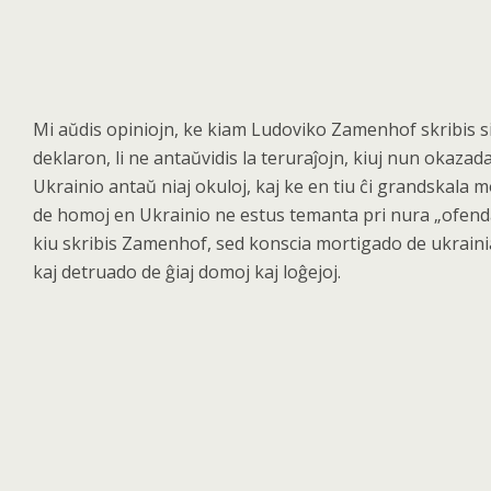
Mi a
ŭdis opiniojn, ke kiam Ludoviko Zamenhof skribis s
deklaron, li ne antaŭ
vidis la terura
ĵojn, kiuj nun okazad
Ukrainio antaŭ niaj okuloj, kaj ke en tiu ĉi grandskala 
de homoj en Ukrainio ne estus temanta pri nura „
ofend
kiu skribis Zamenhof, sed konscia mortigado de ukrain
kaj detruado de
ĝiaj domoj kaj loĝejoj.