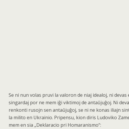
Se ni nun volas pruvi la valoron de niaj idealoj, ni devas 
singardaj por ne mem iĝi viktimoj de antaŭjuĝoj. Ni dev
renkonti rusojn sen antaŭjuĝoj, se ni ne konas iliajn sin
la milito en Ukrainio. Pripensu, kion diris Ludoviko Za
mem en sia „Deklaracio pri Homaranismo
“
: