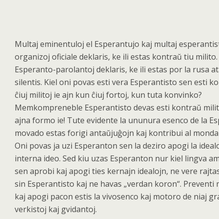
Multaj eminentuloj el Esperantujo kaj multaj esperantis
organizoj oficiale deklaris, ke ili estas kontraŭ tiu milito.
Esperanto-parolantoj deklaris, ke ili estas por la rusa at
silentis. Kiel oni povas esti vera Esperantisto sen esti k
ĉiuj militoj ie ajn kun ĉiuj fortoj, kun tuta konvinko?
Memkompreneble Esperantisto devas esti kontraŭ
mili
ajna formo ie! Tute evidente la ununura esenco de la E
movado estas forigi anta
ŭjuĝojn kaj kontribui al monda
Oni povas ja uzi Esperanton sen la deziro apogi la idealo
interna ideo. Sed kiu uzas Esperanton nur kiel lingva a
sen aprobi kaj apogi ties kernajn idealojn, ne vere rajt
sin Esperantisto kaj ne havas „verdan koron
“
. Preventi 
kaj apogi pacon estis la vivosenco kaj motoro de niaj gr
verkistoj kaj gvidantoj.