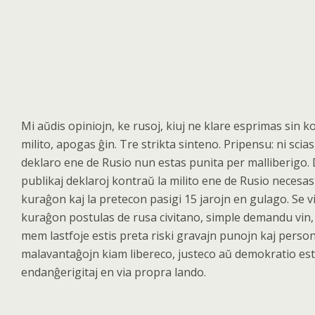
Mi a
ŭdis opiniojn, ke rusoj, kiuj ne klare esprimas sin 
milito, apogas
ĝin. Tre strikta sinteno. Pripensu: ni scias
deklaro ene de Rusio nun estas punita per malliberigo.
publikaj deklaroj kontraŭ
la milito ene de Rusio necesa
kura
ĝon kaj la pretecon pasigi 15 jarojn en gulago. Se vi
kuraĝon postulas de rusa civitano, simple demandu vin,
mem lastfoje estis preta riski gravajn punojn kaj perso
malavantaĝ
ojn kiam libereco, justeco a
ŭ demokratio est
endanĝ
erigitaj en via propra lando.