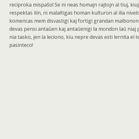
reciproka mispa
ŝo! Se ni neas homajn rajtojn al tiuj, kiu
respektas ilin, ni malaltigas homan kulturon al ilia nivel
komencas mem disvastigi kaj fortigi grandan malbonon.
devas pensi antaŭen kaj antaŭ
enigi la mondon la
ŭ niaj 
nia tasko, jen la leciono, kiu nepre devas esti lernita el 
pasinteco!