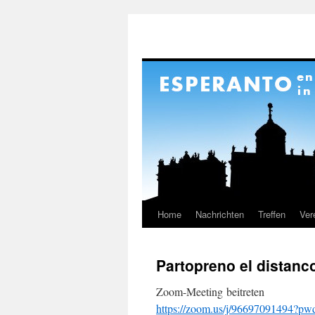
Home
Nachrichten
Treffen
Ver
Skip
to
Partopreno el distanc
content
Zoom-Meeting beitreten
https://zoom.us/j/9669709149