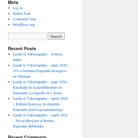
Meta
Log in
Entries feed
Comments feed
WordPress.org
Recent Posts
Lunde ĉe Viktoriaparko – Somera
paŭzo
Lunde ĉe Viktoriaparko – junio 2026 –
103-a Germana Esperanto-Kongreso
en Olomouc
Lunde ĉe Viktoriaparko – majo 2026 –
Klasikaĵoj de la mondliteraturo en
Esperanto: La tragedio de l’ homo
Lunde ĉe Viktoriaparko – aprilo 2026
– Kálmán Kalocsay, la eminenta
Esperanto-poeto kaj esperantologo
Lunde ĉe Viktoriaparko – marto 2026
– Novaj libroj por la Berlina
Esperanto-Biblioteko
Recent Comments