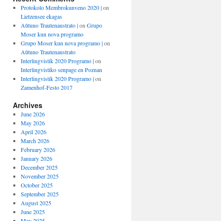
Protokolo Membrokunveno 2020 |
on
Lietzensee ekagas
Aŭtuno Trautenaustrato |
on
Grupo
Moser kun nova programo
Grupo Moser kun nova programo |
on
Aŭtuno Trautenaustrato
Interlingvistik 2020 Programo |
on
Interlingvistiko senpage en Poznan
Interlingvistik 2020 Programo |
on
Zamenhof-Festo 2017
Archives
June 2026
May 2026
April 2026
March 2026
February 2026
January 2026
December 2025
November 2025
October 2025
September 2025
August 2025
June 2025
May 2025