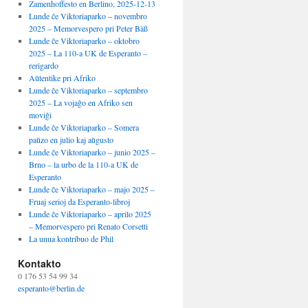
Zamenhoffesto en Berlino, 2025-12-13
Lunde ĉe Viktoriaparko – novembro
2025 – Memorvespero pri Peter Bäß
Lunde ĉe Viktoriaparko – oktobro
2025 – La 110-a UK de Esperanto –
rerigardo
Aŭtentike pri Afriko
Lunde ĉe Viktoriaparko – septembro
2025 – La vojaĝo en Afriko sen
moviĝi
Lunde ĉe Viktoriaparko – Somera
paŭzo en julio kaj aŭgusto
Lunde ĉe Viktoriaparko – junio 2025 –
Brno – la urbo de la 110-a UK de
Esperanto
Lunde ĉe Viktoriaparko – majo 2025 –
Fruaj serioj da Esperanto-libroj
Lunde ĉe Viktoriaparko – aprilo 2025
– Memorvespero pri Renato Corsetti
La unua kontribuo de Phil
Kontakto
0 176 53 54 99 34
esperanto@berlin.de