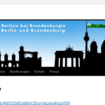
eine
Mondkoncepto
Kontakt
Presse
o
4?pwd=WlFYZXR5aDhpV2Fxay9uL0ozdjAzQT09