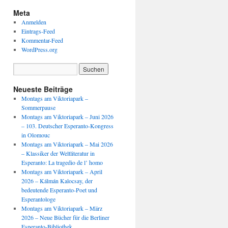
Meta
Anmelden
Eintrags-Feed
Kommentar-Feed
WordPress.org
Neueste Beiträge
Montags am Viktoriapark –
Sommerpause
Montags am Viktoriapark – Juni 2026
– 103. Deutscher Esperanto-Kongress
in Olomouc
Montags am Viktoriapark – Mai 2026
– Klassiker der Weltliteratur in
Esperanto: La tragedio de l’ homo
Montags am Viktoriapark – April
2026 – Kálmán Kalocsay, der
bedeutende Esperanto-Poet und
Esperantologe
Montags am Viktoriapark – März
2026 – Neue Bücher für die Berliner
Esperanto-Bibliothek