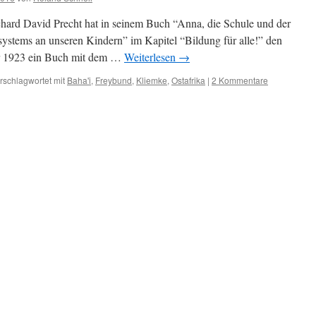
hard David Precht hat in seinem Buch “Anna, die Schule und der
systems an unseren Kindern” im Kapitel “Bildung für alle!” den
er 1923 ein Buch mit dem …
Weiterlesen
→
rschlagwortet mit
Baha'i
,
Freybund
,
Kliemke
,
Ostafrika
|
2 Kommentare