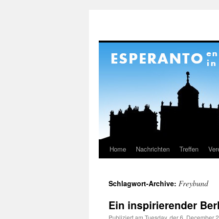
Home
Nachrichten
Treffen
Ver
Springe
zum
Freybund
Schlagwort-Archive:
Inhalt
Ein inspirierender Ber
Publiziert am
Tuesday, der 6. December 