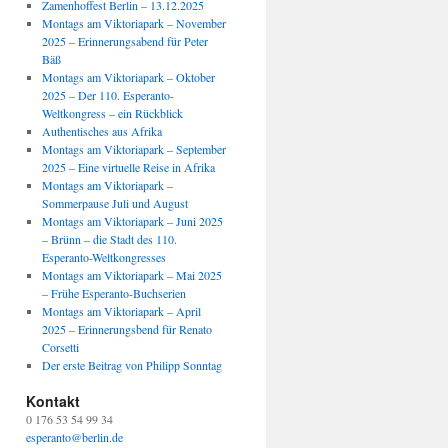
Zamenhoffest Berlin – 13.12.2025
Montags am Viktoriapark – November
2025 – Erinnerungsabend für Peter
Bäß
Montags am Viktoriapark – Oktober
2025 – Der 110. Esperanto-
Weltkongress – ein Rückblick
Authentisches aus Afrika
Montags am Viktoriapark – September
2025 – Eine virtuelle Reise in Afrika
Montags am Viktoriapark –
Sommerpause Juli und August
Montags am Viktoriapark – Juni 2025
– Brünn – die Stadt des 110.
Esperanto-Weltkongresses
Montags am Viktoriapark – Mai 2025
– Frühe Esperanto-Buchserien
Montags am Viktoriapark – April
2025 – Erinnerungsbend für Renato
Corsetti
Der erste Beitrag von Philipp Sonntag
Kontakt
0 176 53 54 99 34
esperanto@berlin.de