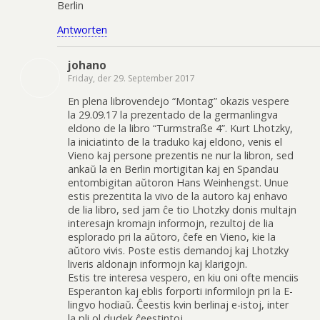
Berlin
Antworten
johano
Friday, der 29. September 2017
En plena librovendejo “Montag” okazis vespere
la 29.09.17 la prezentado de la germanlingva
eldono de la libro “Turmstraße 4”. Kurt Lhotzky,
la iniciatinto de la traduko kaj eldono, venis el
Vieno kaj persone prezentis ne nur la libron, sed
ankaŭ la en Berlin mortigitan kaj en Spandau
entombigitan aŭtoron Hans Weinhengst. Unue
estis prezentita la vivo de la autoro kaj enhavo
de lia libro, sed jam ĉe tio Lhotzky donis multajn
interesajn kromajn informojn, rezultoj de lia
esplorado pri la aŭtoro, ĉefe en Vieno, kie la
aŭtoro vivis. Poste estis demandoj kaj Lhotzky
liveris aldonajn informojn kaj klarigojn.
Estis tre interesa vespero, en kiu oni ofte menciis
Esperanton kaj eblis forporti informilojn pri la E-
lingvo hodiaŭ. Ĉeestis kvin berlinaj e-istoj, inter
la pli ol dudek ĉeestintoj.