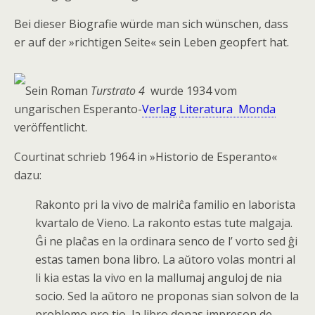
Bei dieser Biografie würde man sich wünschen, dass
er auf der »richtigen Seite« sein Leben geopfert hat.
Sein Roman
Turstrato 4
wurde 1934 vom
ungarischen Esperanto-
Verlag
Literatura Monda
veröffentlicht.
Courtinat schrieb 1964 in »Historio de Esperanto«
dazu:
Rakonto pri la vivo de malriĉa familio en laborista
kvartalo de Vieno. La rakonto estas tute malgaja.
Ĝi ne plaĉas en la ordinara senco de l’ vorto sed ĝi
estas tamen bona libro. La aŭtoro volas montri al
li kia estas la vivo en la mallumaj anguloj de nia
socio. Sed la aŭtoro ne proponas sian solvon de la
problemo pro tio, la libro donas impreson de