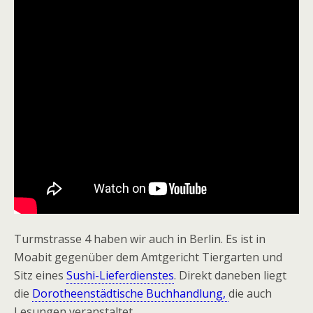
Turmstrasse 4 haben wir auch in Berlin. Es ist in
Moabit gegenüber dem Amtgericht Tiergarten und
Sitz eines
Sushi-Lieferdienstes
. Direkt daneben liegt
die
Dorotheenstädtische Buchhandlung,
die auch
Lesungen veranstaltet.