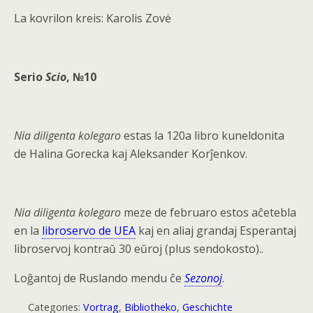
La kovrilon kreis: Karolis Zovė
Serio
Scio
, №10
Nia diligenta kolegaro
estas la 120a libro kuneldonita
de Halina Gorecka kaj Aleksander Korĵenkov.
Nia diligenta kolegaro
meze de februaro estos aĉetebla
en la
libroservo de UEA
kaj en aliaj grandaj Esperantaj
libroservoj kontraŭ
30 eŭroj
(plus sendokosto)..
Loĝantoj de Ruslando mendu ĉe
Sezonoj
.
Categories:
Vortrag
,
Bibliotheko
,
Geschichte