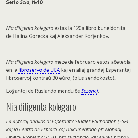
Serio
Scio
, №10
Nia diligenta kolegaro
estas la 120a libro kuneldonita
de Halina Gorecka kaj Aleksander Korĵenkov.
Nia diligenta kolegaro
meze de februaro estos aĉetebla
en la
libroservo de UEA
kaj en aliaj grandaj Esperantaj
libroservoj kontraŭ
30 eŭroj
(plus sendokosto)..
Loĝantoj de Ruslando mendu ĉe
Sezonoj
.
Nia diligenta kolegaro
La aŭtoroj dankas al Esperantic Studies Foundation (ESF)
kaj la Centro de Esploro kaj Dokumentado pri Mondaj
Lingvaj Problemoj (CED) pro subvencio, kiu ebligis prepari