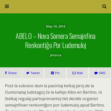
May 10, 2016
ABELO – Nova Somera Semajnfina
Renkontiĝo Por Ludemuloj
Jessica
Share
Tweet
Pin
Mail
SMS
Post la sukceso dum la pasintaj kelkaj jaroj de la
ĉiumonataj ludotagoj ĉe la kafejo Kibo en Berlino, ni
(kelkaj regulaj partoprenantoj tie) decidis organizi
semajnfinan renkontiĝon por ludemuloj apud Berlino.