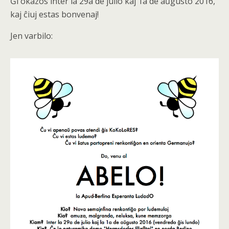
Ĝi okazos inter la 29a de julio kaj 1a de aŭgusto 2016,
kaj ĉiuj estas bonvenaj!
Jen varbilo: