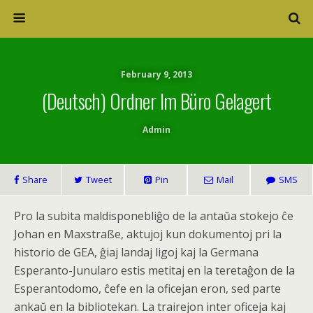
February 9, 2013
(Deutsch) Ordner Im Büro Gelagert
Admin
Share
Tweet
Pin
Mail
SMS
Pro la subita maldisponebliĝo de la antaŭa stokejo ĉe
Johan en Maxstraße, aktujoj kun dokumentoj pri la
historio de GEA, ĝiaj landaj ligoj kaj la Germana
Esperanto-Junularo estis metitaj en la teretaĝon de la
Esperantodomo, ĉefe en la oficejan eron, sed parte
ankaŭ en la bibliotekan. La trairejon inter oficeja kaj