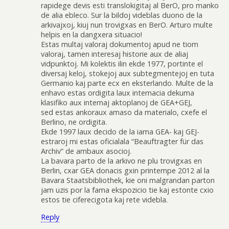
rapidege devis esti translokigitaj al BerO, pro manko
de alia ebleco. Sur la bildoj videblas duono de la
arkivajxoj, kiuj nun trovigxas en BerO. Arturo multe
helpis en la dangxera situacio!
Estas multaj valoraj dokumentoj apud ne tiom
valoraj, tamen interesaj historie aux de aliaj
vidpunktoj. Mi kolektis ilin ekde 1977, portinte el
diversaj keloj, stokejoj aux subtegmentejoj en tuta
Germanio kaj parte ecx en eksterlando. Multe de la
enhavo estas ordigita laux internacia dekuma
klasifiko aux internaj aktoplanoj de GEA+GEJ,
sed estas ankoraux amaso da materialo, cxefe el
Berlino, ne ordigita.
Ekde 1997 laux decido de la iama GEA- kaj GEJ-
estraroj mi estas oficialala “Beauftragter für das
Archiv” de ambaux asocioj.
La bavara parto de la arkivo ne plu trovigxas en
Berlin, cxar GEA donacis gxin printempe 2012 al la
Bavara Staatsbibliothek, kie oni malgrandan parton
jam uzis por la fama ekspozicio tie kaj estonte cxio
estos tie ciferecigota kaj rete videbla.
Reply