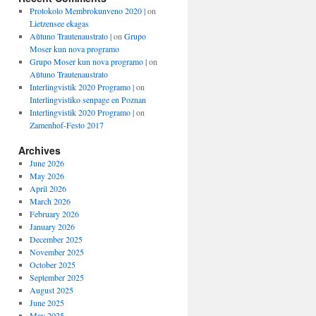
Protokolo Membrokunveno 2020 |
on
Lietzensee ekagas
Aŭtuno Trautenaustrato |
on
Grupo
Moser kun nova programo
Grupo Moser kun nova programo |
on
Aŭtuno Trautenaustrato
Interlingvistik 2020 Programo |
on
Interlingvistiko senpage en Poznan
Interlingvistik 2020 Programo |
on
Zamenhof-Festo 2017
Archives
June 2026
May 2026
April 2026
March 2026
February 2026
January 2026
December 2025
November 2025
October 2025
September 2025
August 2025
June 2025
May 2025