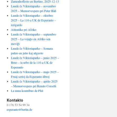
Zamenhoffesto en Berlino, 2025-12-13
Lunde ĉe Viktoriaparko – novembro
2025 – Memorvespero pri Peter Bäß
Lunde ĉe Viktoriaparko – oktobro
2025 – La 110-a UK de Esperanto –
rerigardo
Aŭtentike pri Afriko
Lunde ĉe Viktoriaparko – septembro
2025 – La vojaĝo en Afriko sen
moviĝi
Lunde ĉe Viktoriaparko – Somera
paŭzo en julio kaj aŭgusto
Lunde ĉe Viktoriaparko – junio 2025 –
Brno – la urbo de la 110-a UK de
Esperanto
Lunde ĉe Viktoriaparko – majo 2025 –
Fruaj serioj da Esperanto-libroj
Lunde ĉe Viktoriaparko – aprilo 2025
– Memorvespero pri Renato Corsetti
La unua kontribuo de Phil
Kontakto
0 176 53 54 99 34
esperanto@berlin.de