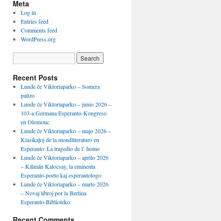
Meta
Log in
Entries feed
Comments feed
WordPress.org
Recent Posts
Lunde ĉe Viktoriaparko – Somera
paŭzo
Lunde ĉe Viktoriaparko – junio 2026 –
103-a Germana Esperanto-Kongreso
en Olomouc
Lunde ĉe Viktoriaparko – majo 2026 –
Klasikaĵoj de la mondliteraturo en
Esperanto: La tragedio de l’ homo
Lunde ĉe Viktoriaparko – aprilo 2026
– Kálmán Kalocsay, la eminenta
Esperanto-poeto kaj esperantologo
Lunde ĉe Viktoriaparko – marto 2026
– Novaj libroj por la Berlina
Esperanto-Biblioteko
Recent Comments