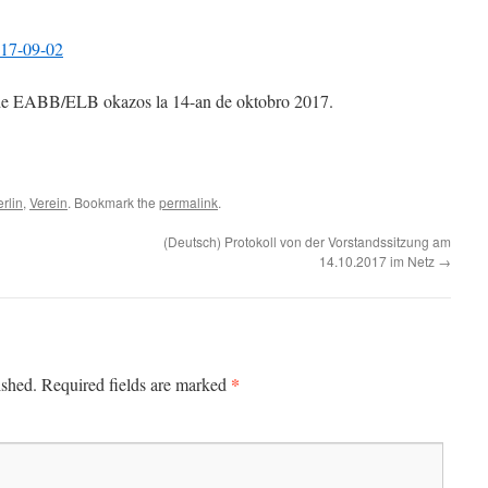
017-09-02
 de EABB/ELB okazos la 14-an de oktobro 2017.
rlin
,
Verein
. Bookmark the
permalink
.
(Deutsch) Protokoll von der Vorstandssitzung am
14.10.2017 im Netz
→
*
ished.
Required fields are marked