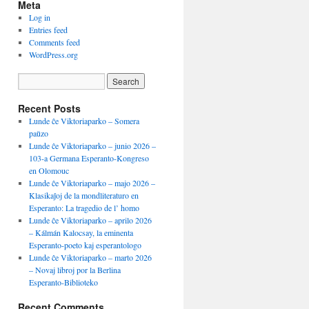
Meta
Log in
Entries feed
Comments feed
WordPress.org
Recent Posts
Lunde ĉe Viktoriaparko – Somera
paŭzo
Lunde ĉe Viktoriaparko – junio 2026 –
103-a Germana Esperanto-Kongreso
en Olomouc
Lunde ĉe Viktoriaparko – majo 2026 –
Klasikaĵoj de la mondliteraturo en
Esperanto: La tragedio de l’ homo
Lunde ĉe Viktoriaparko – aprilo 2026
– Kálmán Kalocsay, la eminenta
Esperanto-poeto kaj esperantologo
Lunde ĉe Viktoriaparko – marto 2026
– Novaj libroj por la Berlina
Esperanto-Biblioteko
Recent Comments