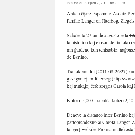
Posted on
August 7, 2011
by
Chuck
Ankau ĉijare Esperanto-Asocio Berli
familio Langer en Jüterbog, Ziegel
Sabate, la 27-an de aŭgusto je la
12
la historion kaj etoson de tiu loko (
nin ĝardeno kun tenistablo, naĝbasen
de Berlino.
Tranoktemuloj (2011-08-26/27) kunp
gastigantoj en Jüterbog (http://ww
kaj trinkaĵoj ĉefe zorgos Carola kaj 
Kotizo: 5,00 €; rabatita kotizo 2,50 
Denove la distanco inter Berlino kaj 
partoprendeziro al Carola Langer, Z
langer[]web.de. Pro malmultekosta 