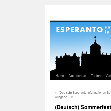
Home
Nachrichten
Treffen
Ver
Skip
to
←
(Deutsch) Esperanto-Informationen Be
content
Ausgabe 653
(Deutsch) Sommerfest