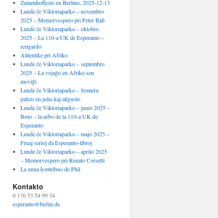
Zamenhoffesto en Berlino, 2025-12-13
Lunde ĉe Viktoriaparko – novembro
2025 – Memorvespero pri Peter Bäß
Lunde ĉe Viktoriaparko – oktobro
2025 – La 110-a UK de Esperanto –
rerigardo
Aŭtentike pri Afriko
Lunde ĉe Viktoriaparko – septembro
2025 – La vojaĝo en Afriko sen
moviĝi
Lunde ĉe Viktoriaparko – Somera
paŭzo en julio kaj aŭgusto
Lunde ĉe Viktoriaparko – junio 2025 –
Brno – la urbo de la 110-a UK de
Esperanto
Lunde ĉe Viktoriaparko – majo 2025 –
Fruaj serioj da Esperanto-libroj
Lunde ĉe Viktoriaparko – aprilo 2025
– Memorvespero pri Renato Corsetti
La unua kontribuo de Phil
Kontakto
0 176 53 54 99 34
esperanto@berlin.de