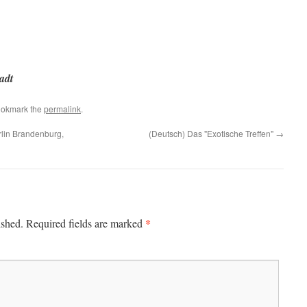
adt
ookmark the
permalink
.
rlin Brandenburg,
(Deutsch) Das "Exotische Treffen"
→
*
ished.
Required fields are marked