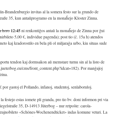
n-Brandenburgio invitas al la somera festo sur la grundo de
straße 35, kun antaŭprogramo en la monaĥejo Kloster Zinna.
12:45
a horo
ni renkontiĝos antaŭ la monaĥejo de Zinna por ĝui
enirbileto 5,00 €, individue pagenda); post tio (ĉ. 15a h) atendos
eto kaj kradorostilo en bela pli ol miljaraĝa urbo, kiu situas sude
ortu tendon kaj dormsakon aŭ memstare turnu sin al la listo de
w.jueterbog.eu/cms/front_content.php?idcat=182). Por manĝaĵoj
Irina.
€ por gastoj el Pollando, infanoj, studentoj, senlaboruloj.
la festejo estas iomete pli granda, pro tio bv. doni informon pri via
iegelstraße 35, D-14913 Jüterbog – nur retpoŝte: carola-
trajnobileto «Schönes-Wochenendticket» indas komune veturi. La