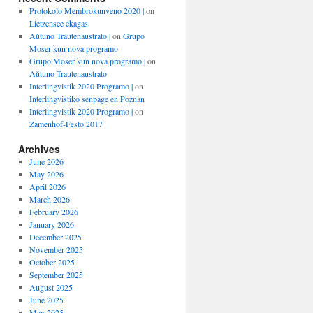
Protokolo Membrokunveno 2020 |
on
Lietzensee ekagas
Aŭtuno Trautenaustrato |
on
Grupo
Moser kun nova programo
Grupo Moser kun nova programo |
on
Aŭtuno Trautenaustrato
Interlingvistik 2020 Programo |
on
Interlingvistiko senpage en Poznan
Interlingvistik 2020 Programo |
on
Zamenhof-Festo 2017
Archives
June 2026
May 2026
April 2026
March 2026
February 2026
January 2026
December 2025
November 2025
October 2025
September 2025
August 2025
June 2025
May 2025