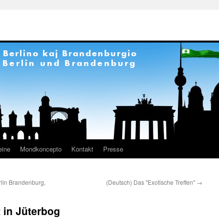
eine
Mondkoncepto
Kontakt
Presse
rlin Brandenburg,
(Deutsch) Das "Exotische Treffen"
→
 in Jüterbog