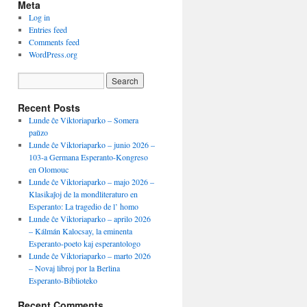
Meta
Log in
Entries feed
Comments feed
WordPress.org
Recent Posts
Lunde ĉe Viktoriaparko – Somera
paŭzo
Lunde ĉe Viktoriaparko – junio 2026 –
103-a Germana Esperanto-Kongreso
en Olomouc
Lunde ĉe Viktoriaparko – majo 2026 –
Klasikaĵoj de la mondliteraturo en
Esperanto: La tragedio de l’ homo
Lunde ĉe Viktoriaparko – aprilo 2026
– Kálmán Kalocsay, la eminenta
Esperanto-poeto kaj esperantologo
Lunde ĉe Viktoriaparko – marto 2026
– Novaj libroj por la Berlina
Esperanto-Biblioteko
Recent Comments