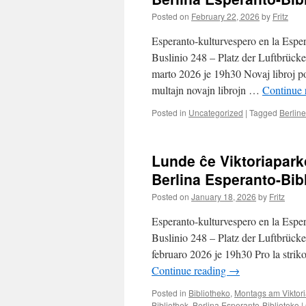
Posted on
February 22, 2026
by
Fritz
Esperanto-kulturvespero en la Esper
Buslinio 248 – Platz der Luftbrück
marto 2026 je 19h30 Novaj libroj p
multajn novajn librojn …
Continue 
Posted in
Uncategorized
|
Tagged
Berline
Lunde ĉe Viktoriaparko
Berlina Esperanto-Bib
Posted on
January 18, 2026
by
Fritz
Esperanto-kulturvespero en la Esper
Buslinio 248 – Platz der Luftbrück
februaro 2026 je 19h30 Pro la strik
Continue reading
→
Posted in
Bibliotheko
,
Montags am Viktor
Bibliothek
,
Berlina Esperanto-Biblioteko
|