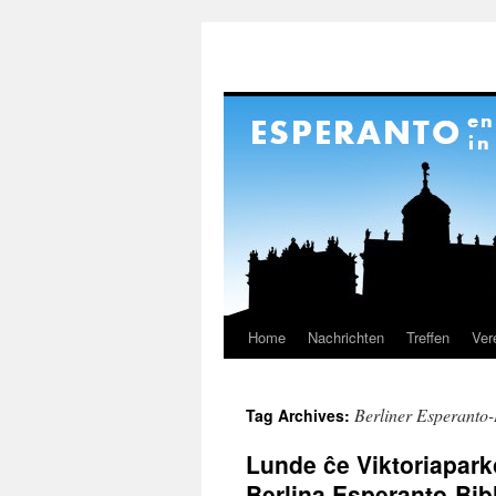
Home
Nachrichten
Treffen
Ver
Skip
to
Berliner Esperanto-
Tag Archives:
content
Lunde ĉe Viktoriaparko
Berlina Esperanto-Bib