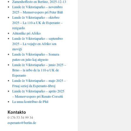
Zamenhoffesto en Berlino, 2025-12-13
Lunde ĉe Viktoriaparko – novembro
2025 – Memorvespero pri Peter Bäß
Lunde ĉe Viktoriaparko – oktobro
2025 – La 110-a UK de Esperanto –
rerigardo
Aŭtentike pri Afriko
Lunde ĉe Viktoriaparko – septembro
2025 – La vojaĝo en Afriko sen
moviĝi
Lunde ĉe Viktoriaparko – Somera
paŭzo en julio kaj aŭgusto
Lunde ĉe Viktoriaparko – junio 2025 –
Brno – la urbo de la 110-a UK de
Esperanto
Lunde ĉe Viktoriaparko – majo 2025 –
Fruaj serioj da Esperanto-libroj
Lunde ĉe Viktoriaparko – aprilo 2025
– Memorvespero pri Renato Corsetti
La unua kontribuo de Phil
Kontakto
0 176 53 54 99 34
esperanto@berlin.de