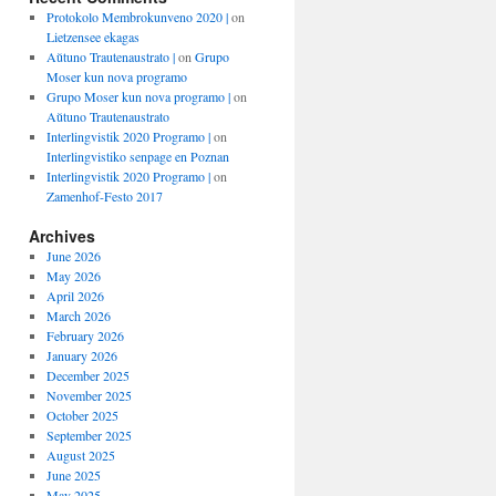
Protokolo Membrokunveno 2020 |
on
Lietzensee ekagas
Aŭtuno Trautenaustrato |
on
Grupo
Moser kun nova programo
Grupo Moser kun nova programo |
on
Aŭtuno Trautenaustrato
Interlingvistik 2020 Programo |
on
Interlingvistiko senpage en Poznan
Interlingvistik 2020 Programo |
on
Zamenhof-Festo 2017
Archives
June 2026
May 2026
April 2026
March 2026
February 2026
January 2026
December 2025
November 2025
October 2025
September 2025
August 2025
June 2025
May 2025