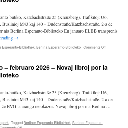
anto-butiko, Katzbachstraße 25 (Kreuzberg). Trafikiloj: U6,
e, Buslinioj M43 kaj 140 – Dudenstraße/Katzbachstraße. 2-a de
or nia Berlina Esperanto-Biblioteko En januaro ELBB transprenis
reading
→
on
r Esperanto-Bibliothek
,
Berlina Esperanto-Biblioteko
|
Comments Off
Lunde
ĉe
Viktoriaparko
 – februaro 2026 – Novaj libroj por la
–
marto
lioteko
2026
–
Novaj
anto-butiko, Katzbachstraße 25 (Kreuzberg). Trafikiloj: U6,
libroj
por
e, Buslinioj M43 kaj 140 – Dudenstraße/Katzbachstraße. 2-a de
la
o ĉe BVG la aranĝo ne okazos. Novaj libroj por nia Berlina …
Berlina
Esperanto-
Biblioteko
iapark
|
Tagged
Berliner Esperanto-Bibliotrhek
,
Berliner Esperanto-
on
Comments Off