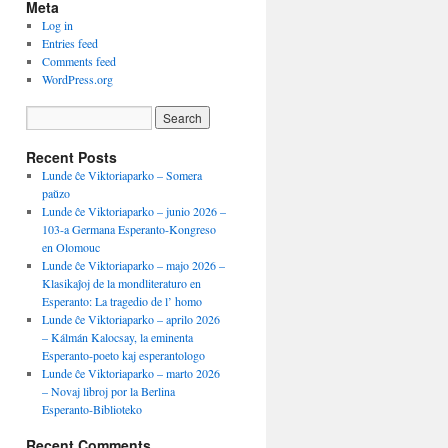
Meta
Log in
Entries feed
Comments feed
WordPress.org
Recent Posts
Lunde ĉe Viktoriaparko – Somera
paŭzo
Lunde ĉe Viktoriaparko – junio 2026 –
103-a Germana Esperanto-Kongreso
en Olomouc
Lunde ĉe Viktoriaparko – majo 2026 –
Klasikaĵoj de la mondliteraturo en
Esperanto: La tragedio de l’ homo
Lunde ĉe Viktoriaparko – aprilo 2026
– Kálmán Kalocsay, la eminenta
Esperanto-poeto kaj esperantologo
Lunde ĉe Viktoriaparko – marto 2026
– Novaj libroj por la Berlina
Esperanto-Biblioteko
Recent Comments