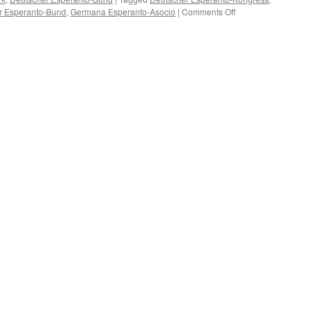
on
r Esperanto-Bund
,
Germana Esperanto-Asocio
|
Comments Off
Lunde
ĉe
Viktoriaparko
–
decembro
2024
–
100
germanaj
Esperanto-
kongresoj
–
nova
publikaĵo