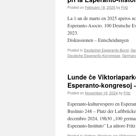
Posted on
February 18, 2025
by
Fritz
La 1-an de marto en 2025 aperos no
Esperanto-Asocio. 100 Deutsche E
2023. Ereig
Diskussionen – Entsc
Posted in
Deutscher Esperanto-Bund
,
Ge
Deutsche Esperanto-Kongresse
,
Germana
Lunde ĉe Viktoriapar
Esperanto-kongresoj –
Posted on
November 19, 2024
by
Fritz
Esperanto-kulturvespero en Esperan
Buslinio 248 – Platz der Luftbrück
decembro 2024, 19h30 „100 germana
Esperanto-Instituto” La aŭtoro Fri
Posted in
Vortrag
,
Montags am Viktoriapa