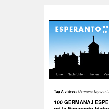
Home
Nachrichten
Treffen
Ver
Skip
to
Germana Esperanto
Tag Archives:
content
100 GERMANAJ ESPER
pri la Esperanto-histo