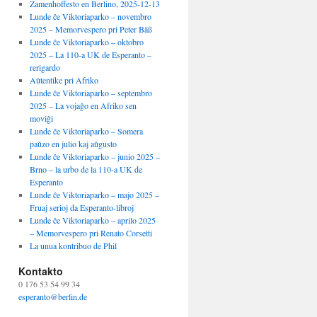
Zamenhoffesto en Berlino, 2025-12-13
Lunde ĉe Viktoriaparko – novembro
2025 – Memorvespero pri Peter Bäß
Lunde ĉe Viktoriaparko – oktobro
2025 – La 110-a UK de Esperanto –
rerigardo
Aŭtentike pri Afriko
Lunde ĉe Viktoriaparko – septembro
2025 – La vojaĝo en Afriko sen
moviĝi
Lunde ĉe Viktoriaparko – Somera
paŭzo en julio kaj aŭgusto
Lunde ĉe Viktoriaparko – junio 2025 –
Brno – la urbo de la 110-a UK de
Esperanto
Lunde ĉe Viktoriaparko – majo 2025 –
Fruaj serioj da Esperanto-libroj
Lunde ĉe Viktoriaparko – aprilo 2025
– Memorvespero pri Renato Corsetti
La unua kontribuo de Phil
Kontakto
0 176 53 54 99 34
esperanto@berlin.de