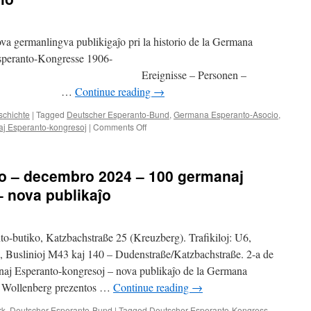
va germanlingva publikigaĵo pri la historio de la Germana
speranto-Kongresse 1906-
nisse – Personen –
heidungen …
Continue reading
→
schichte
|
Tagged
Deutscher Esperanto-Bund
,
Germana Esperanto-Asocio
,
on
j Esperanto-kongresoj
|
Comments Off
100
GERMANAJ
ESPERANTO-
ko – decembro 2024 – 100 germanaj
KONGRESOJ
–
 nova publikaĵo
Nova
publikigaĵo
pri
to-butiko, Katzbachstraße 25 (Kreuzberg). Trafikiloj: U6,
la
Esperanto-
e, Buslinioj M43 kaj 140 – Dudenstraße/Katzbachstraße. 2-a de
historio
j Esperanto-kongresoj – nova publikaĵo de la Germana
tz Wollenberg prezentos …
Continue reading
→
rk
,
Deutscher Esperanto-Bund
|
Tagged
Deutscher Esperanto-Kongress
,