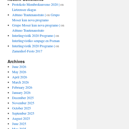
Protokolo Membrokunveno 2020 |
on
Lietzensee ekagas
Aŭtuno Trautenaustrato |
on
Grupo
Moser kun nova programo
Grupo Moser kun nova programo |
on
Aŭtuno Trautenaustrato
Interlingvistik 2020 Programo |
on
Interlingvistiko senpage en Poznan
Interlingvistik 2020 Programo |
on
Zamenhof-Festo 2017
Archives
June 2026
May 2026
April 2026
March 2026
February 2026
January 2026
December 2025
November 2025
October 2025
September 2025
August 2025
June 2025
May 2025