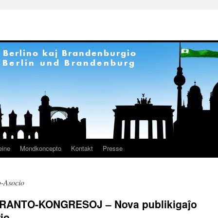
eine
Mondkoncepto
Kontakt
Presse
-Asocio
ANTO-KONGRESOJ – Nova publikigaĵo
rio