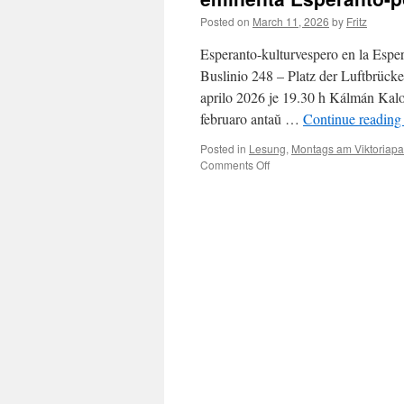
Posted on
March 11, 2026
by
Fritz
Esperanto-kulturvespero en la Esper
Buslinio 248 – Platz der Luftbrück
aprilo 2026 je 19.30 h Kálmán Kalo
februaro antaŭ …
Continue readin
Posted in
Lesung
,
Montags am Viktoriapa
on
Comments Off
Lunde
ĉe
Viktoriaparko
–
aprilo
2026
–
Kálmán
Kalocsay,
la
eminenta
Esperanto-
poeto
kaj