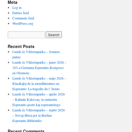
Meta
Log in
Entries feed
Comments feed
WordPress.org
Recent Posts
Lunde ĉe Viktoriaparko – Somera
paŭzo
Lunde ĉe Viktoriaparko – junio 2026 –
103-a Germana Esperanto-Kongreso
en Olomouc
Lunde ĉe Viktoriaparko – majo 2026 –
Klasikaĵoj de la mondliteraturo en
Esperanto: La tragedio de l’ homo
Lunde ĉe Viktoriaparko – aprilo 2026
– Kálmán Kalocsay, la eminenta
Esperanto-poeto kaj esperantologo
Lunde ĉe Viktoriaparko – marto 2026
– Novaj libroj por la Berlina
Esperanto-Biblioteko
Recent Comments