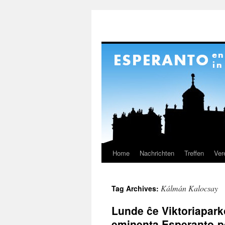
Home
Nachrichten
Treffen
Ver
Skip
to
Kálmán Kalocsay
Tag Archives:
content
Lunde ĉe Viktoriapark
eminenta Esperanto-p