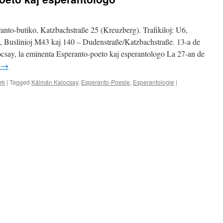
anto-butiko, Katzbachstraße 25 (Kreuzberg). Trafikiloj: U6,
e, Buslinioj M43 kaj 140 – Dudenstraße/Katzbachstraße. 13-a de
csay, la eminenta Esperanto-poeto kaj esperantologo La 27-an de
g
→
rk
|
Tagged
Kálmán Kalocsay
,
Esperanto-Poesie
,
Esperantologie
|