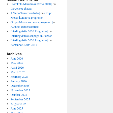
Protokolo Membrokunveno 2020 |
on
Lietzensee ekagas
Aŭtuno Trautenaustrato |
on
Grupo
Moser kun nova programo
Grupo Moser kun nova programo |
on
Aŭtuno Trautenaustrato
Interlingvistik 2020 Programo |
on
Interlingvistiko senpage en Poznan
Interlingvistik 2020 Programo |
on
Zamenhof-Festo 2017
Archives
June 2026
May 2026
April 2026
March 2026
February 2026
January 2026
December 2025
November 2025
October 2025
September 2025
August 2025
June 2025
May 2025