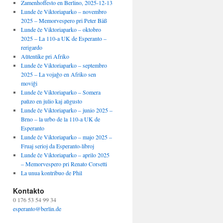
Zamenhoffesto en Berlino, 2025-12-13
Lunde ĉe Viktoriaparko – novembro
2025 – Memorvespero pri Peter Bäß
Lunde ĉe Viktoriaparko – oktobro
2025 – La 110-a UK de Esperanto –
rerigardo
Aŭtentike pri Afriko
Lunde ĉe Viktoriaparko – septembro
2025 – La vojaĝo en Afriko sen
moviĝi
Lunde ĉe Viktoriaparko – Somera
paŭzo en julio kaj aŭgusto
Lunde ĉe Viktoriaparko – junio 2025 –
Brno – la urbo de la 110-a UK de
Esperanto
Lunde ĉe Viktoriaparko – majo 2025 –
Fruaj serioj da Esperanto-libroj
Lunde ĉe Viktoriaparko – aprilo 2025
– Memorvespero pri Renato Corsetti
La unua kontribuo de Phil
Kontakto
0 176 53 54 99 34
esperanto@berlin.de