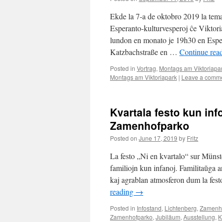
Ekde la 7-a de oktobro 2019 la temaj
Esperanto-kulturvesperoj ĉe Viktor
lundon en monato je 19h30 en Espe
Katzbachstraße en …
Continue rea
Posted in
Vortrag
,
Montags am Viktoriapa
Montags am Viktoriapark
|
Leave a comm
Kvartala festo kun info
Zamenhofparko
Posted on
June 17, 2019
by
Fritz
La festo „Ni en kvartalo“ sur Münste
familiojn kun infanoj. Familitaŭg
kaj agrablan atmosferon dum la fest
reading
→
Posted in
Infostand
,
Lichtenberg
,
Zamenh
Zamenhofparko
,
Jubiläum
,
Ausstellung
,
K