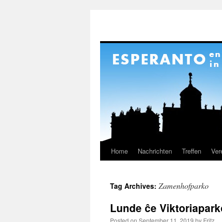
Home
Nachrichten
Treffen
Ver
Skip
to
Zamenhofparko
Tag Archives:
content
Lunde ĉe Viktoriapark
Posted on
September 11, 2019
by
Fritz