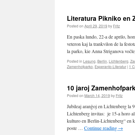
Literatura Pikniko e
Posted on
April 29, 2019
by
Fritz
En paska lundo, 22-a de aprilo, ho
veteron kaj la trankvilon de la festo
la parko, kie Anna Striganova voĉle
Posted in
Lesung
,
Berlin
,
Lichtenberg
,
Za
Zamenhofparko
,
Esperanto-Literatur
|
1 
10 jaroj Zamenhofpark
Posted on
March 14, 2019
by
Fritz
Jubileaj aranĝoj en Lichtenberg la
Lichtenberg invitas: je 15-a horo 
kulturo en Berlin-Lichtenberg“ en 
poste …
Continue reading
→