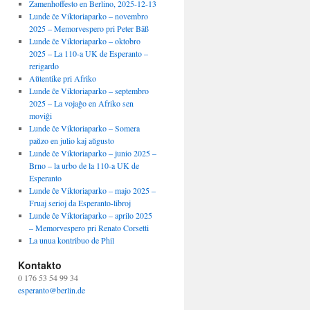
Zamenhoffesto en Berlino, 2025-12-13
Lunde ĉe Viktoriaparko – novembro
2025 – Memorvespero pri Peter Bäß
Lunde ĉe Viktoriaparko – oktobro
2025 – La 110-a UK de Esperanto –
rerigardo
Aŭtentike pri Afriko
Lunde ĉe Viktoriaparko – septembro
2025 – La vojaĝo en Afriko sen
moviĝi
Lunde ĉe Viktoriaparko – Somera
paŭzo en julio kaj aŭgusto
Lunde ĉe Viktoriaparko – junio 2025 –
Brno – la urbo de la 110-a UK de
Esperanto
Lunde ĉe Viktoriaparko – majo 2025 –
Fruaj serioj da Esperanto-libroj
Lunde ĉe Viktoriaparko – aprilo 2025
– Memorvespero pri Renato Corsetti
La unua kontribuo de Phil
Kontakto
0 176 53 54 99 34
esperanto@berlin.de