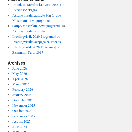
Protokolo Membrokunveno 2020 |
on
Lietzensee ekagas
Aŭtuno Trautenaustrato |
on
Grupo
Moser kun nova programo
Grupo Moser kun nova programo |
on
Aŭtuno Trautenaustrato
Interlingvistik 2020 Programo |
on
Interlingvistiko senpage en Poznan
Interlingvistik 2020 Programo |
on
Zamenhof-Festo 2017
Archives
June 2026
May 2026
April 2026
March 2026
February 2026
January 2026
December 2025
November 2025
October 2025
September 2025
August 2025
June 2025
May 2025