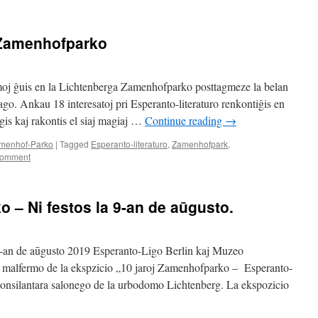
n Zamenhofparko
moj ĝuis en la Lichtenberga Zamenhofparko posttagmeze la belan
tago. Ankau 18 interesatoj pri Esperanto-literaturo renkontiĝis en
gis kaj rakontis el siaj magiaj …
Continue reading
→
menhof-Parko
|
Tagged
Esperanto-literaturo
,
Zamenhofpark
,
Comment
o – Ni festos la 9-an de aūgusto.
 9-an de aūgusto 2019 Esperanto-Ligo Berlin kaj Muzeo
al malfermo de la ekspzicio „10 jaroj Zamenhofparko – Esperanto-
konsilantara salonego de la urbodomo Lichtenberg. La ekspozicio