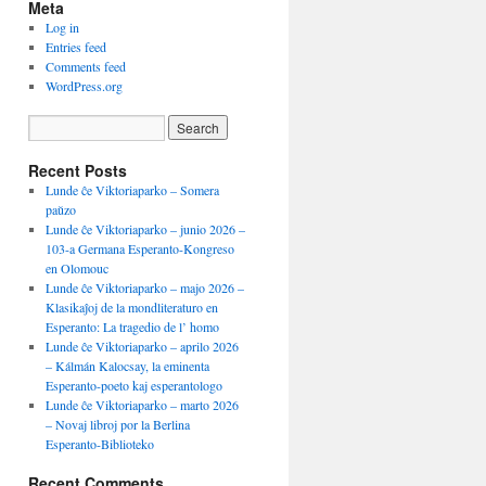
Meta
Log in
Entries feed
Comments feed
WordPress.org
Recent Posts
Lunde ĉe Viktoriaparko – Somera
paŭzo
Lunde ĉe Viktoriaparko – junio 2026 –
103-a Germana Esperanto-Kongreso
en Olomouc
Lunde ĉe Viktoriaparko – majo 2026 –
Klasikaĵoj de la mondliteraturo en
Esperanto: La tragedio de l’ homo
Lunde ĉe Viktoriaparko – aprilo 2026
– Kálmán Kalocsay, la eminenta
Esperanto-poeto kaj esperantologo
Lunde ĉe Viktoriaparko – marto 2026
– Novaj libroj por la Berlina
Esperanto-Biblioteko
Recent Comments