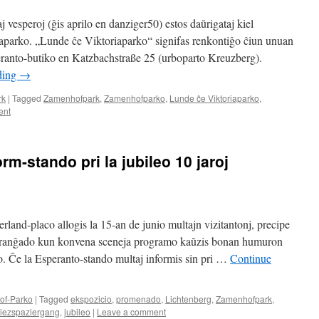
 vesperoj (ĝis aprilo en danziger50) estos daŭrigataj kiel
iaparko. „Lunde ĉe Viktoriaparko“ signifas renkontiĝo ĉiun unuan
ranto-butiko en Katzbachstraße 25 (urboparto Kreuzberg).
ding
→
rk
|
Tagged
Zamenhofpark
,
Zamenhofparko
,
Lunde ĉe Viktoriaparko
,
ent
rm-stando pri la jubileo 10 jaroj
rland-placo allogis la 15-an de junio multajn vizitantonj, precipe
a aranĝado kun konvena sceneja programo kaŭzis bonan humuron
o. Ĉe la Esperanto-stando multaj informis sin pri …
Continue
of-Parko
|
Tagged
ekspozicio
,
promenado
,
Lichtenberg
,
Zamenhofpark
,
iezspaziergang
,
jubileo
|
Leave a comment