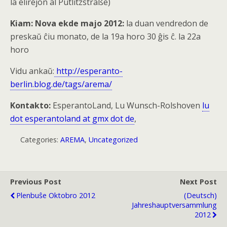
la elirejon al Putlitzstraße)
Kiam:
Nova ekde majo 2012:
la duan vendredon de
preskaŭ ĉiu monato, de la 19a horo 30 ĝis ĉ. la 22a
horo
Vidu ankaŭ:
http://esperanto-
berlin.blog.de/tags/arema/
Kontakto:
EsperantoLand, Lu Wunsch-Rolshoven
lu
dot esperantoland at gmx dot de
,
Categories:
AREMA
,
Uncategorized
Previous Post
Next Post
Plenbuŝe Oktobro 2012
(Deutsch)
Jahreshauptversammlung
2012