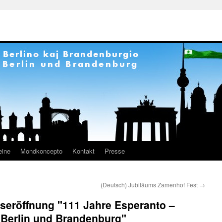
eine
Mondkoncepto
Kontakt
Presse
(Deutsch) Jubiläums Zamenhof Fest
→
seröffnung "111 Jahre Esperanto –
 Berlin und Brandenburg"