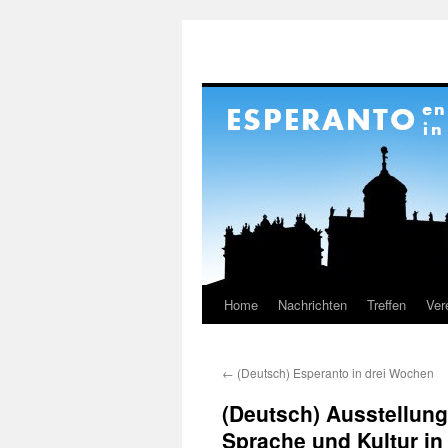
Home
Nachrichten
Treffen
Ver
Skip
to
←
(Deutsch) Esperanto in drei Wochen
content
(Deutsch) Ausstellung
Sprache und Kultur in