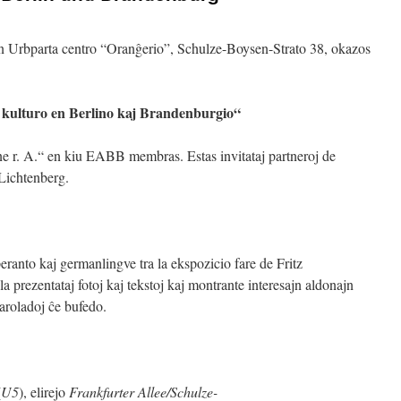
n Urbparta centro “Oranĝerio”, Schulze-Boysen-Strato 38, okazos
j kulturo en Berlino kaj Brandenburgio“
e r. A.“ en kiu EABB membras. Estas invitataj partneroj de
 Lichtenberg.
ranto kaj germanlingve tra la ekspozicio fare de Fritz
a prezentataj fotoj kaj tekstoj kaj montrante interesajn aldonajn
paroladoj ĉe bufedo.
(
U5
), elirejo
Frankfurter Allee/Schulze-