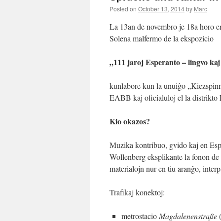
Posted on
October 13, 2014
by
Marc
La 13an de novembro je 18a horo e
Solena malfermo de la ekspozicio
„111 jaroj Esperanto – lingvo ka
kunlabore kun la unuiĝo „Kiezspinn
EABB kaj oficialuloj el la distrikto
Kio okazos?
Muzika kontribuo, gvido kaj en Espe
Wollenberg eksplikante la fonon de l
materialojn nur en tiu aranĝo, inter
Trafikaj konektoj:
metrostacio
Magdalenenstraße