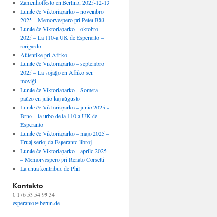
Zamenhoffesto en Berlino, 2025-12-13
Lunde ĉe Viktoriaparko – novembro
2025 – Memorvespero pri Peter Bäß
Lunde ĉe Viktoriaparko – oktobro
2025 – La 110-a UK de Esperanto –
rerigardo
Aŭtentike pri Afriko
Lunde ĉe Viktoriaparko – septembro
2025 – La vojaĝo en Afriko sen
moviĝi
Lunde ĉe Viktoriaparko – Somera
paŭzo en julio kaj aŭgusto
Lunde ĉe Viktoriaparko – junio 2025 –
Brno – la urbo de la 110-a UK de
Esperanto
Lunde ĉe Viktoriaparko – majo 2025 –
Fruaj serioj da Esperanto-libroj
Lunde ĉe Viktoriaparko – aprilo 2025
– Memorvespero pri Renato Corsetti
La unua kontribuo de Phil
Kontakto
0 176 53 54 99 34
esperanto@berlin.de