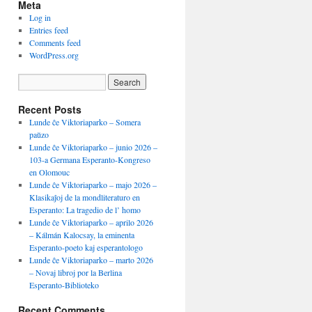
Meta
Log in
Entries feed
Comments feed
WordPress.org
Recent Posts
Lunde ĉe Viktoriaparko – Somera
paŭzo
Lunde ĉe Viktoriaparko – junio 2026 –
103-a Germana Esperanto-Kongreso
en Olomouc
Lunde ĉe Viktoriaparko – majo 2026 –
Klasikaĵoj de la mondliteraturo en
Esperanto: La tragedio de l’ homo
Lunde ĉe Viktoriaparko – aprilo 2026
– Kálmán Kalocsay, la eminenta
Esperanto-poeto kaj esperantologo
Lunde ĉe Viktoriaparko – marto 2026
– Novaj libroj por la Berlina
Esperanto-Biblioteko
Recent Comments