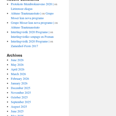
Protokolo Membrokunveno 2020 |
on
Lietzensee ekagas
Aŭtuno Trautenaustrato |
on
Grupo
Moser kun nova programo
Grupo Moser kun nova programo |
on
Aŭtuno Trautenaustrato
Interlingvistik 2020 Programo |
on
Interlingvistiko senpage en Poznan
Interlingvistik 2020 Programo |
on
Zamenhof-Festo 2017
Archives
June 2026
May 2026
April 2026
March 2026
February 2026
January 2026
December 2025
November 2025
October 2025
September 2025
August 2025
June 2025
May 2025