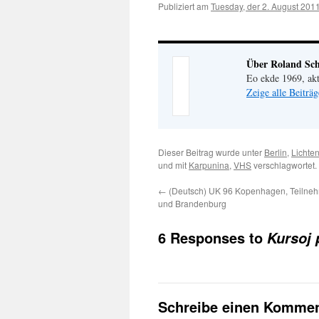
Publiziert am
Tuesday, der 2. August 201
Über Roland Sch
Eo ekde 1969, akt
Zeige alle Beiträ
Dieser Beitrag wurde unter
Berlin
,
Lichte
und mit
Karpunina
,
VHS
verschlagwortet.
←
(Deutsch) UK 96 Kopenhagen, Teilneh
und Brandenburg
6 Responses to
Kursoj 
Schreibe einen Kommen