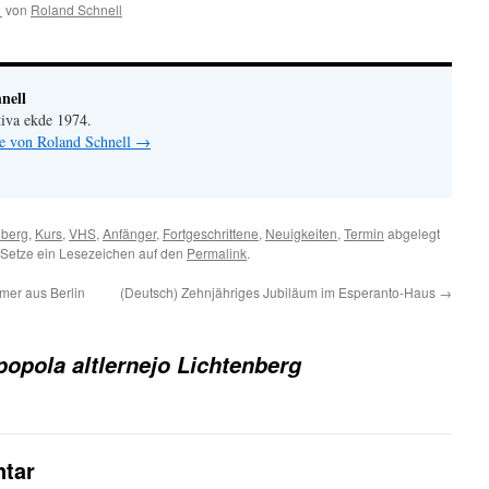
1
von
Roland Schnell
nell
iva ekde 1974.
ge von Roland Schnell
→
nberg
,
Kurs
,
VHS
,
Anfänger
,
Fortgeschrittene
,
Neuigkeiten
,
Termin
abgelegt
 Setze ein Lesezeichen auf den
Permalink
.
mer aus Berlin
(Deutsch) Zehnjähriges Jubiläum im Esperanto-Haus
→
popola altlernejo Lichtenberg
tar