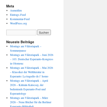
Meta
Anmelden
Eintrags-Feed
Kommentar-Feed
WordPress.org
Neueste Beiträge
Montags am Viktoriapark –
Sommerpause
Montags am Viktoriapark – Juni 2026
– 103. Deutscher Esperanto-Kongress
in Olomouc
Montags am Viktoriapark – Mai 2026
– Klassiker der Weltliteratur in
Esperanto: La tragedio de l’ homo
Montags am Viktoriapark – April
2026 – Kálmán Kalocsay, der
bedeutende Esperanto-Poet und
Esperantologe
Montags am Viktoriapark – März
2026 – Neue Bücher für die Berliner
Esperanto-Bibliothek