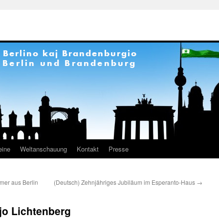
eine
Weltanschauung
Kontakt
Presse
mer aus Berlin
(Deutsch) Zehnjähriges Jubiläum im Esperanto-Haus
→
ejo Lichtenberg