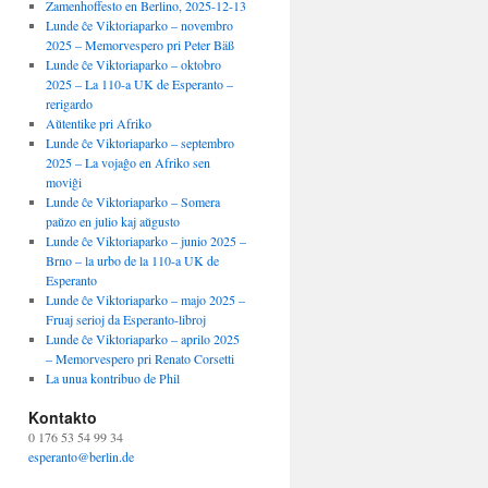
Zamenhoffesto en Berlino, 2025-12-13
Lunde ĉe Viktoriaparko – novembro
2025 – Memorvespero pri Peter Bäß
Lunde ĉe Viktoriaparko – oktobro
2025 – La 110-a UK de Esperanto –
rerigardo
Aŭtentike pri Afriko
Lunde ĉe Viktoriaparko – septembro
2025 – La vojaĝo en Afriko sen
moviĝi
Lunde ĉe Viktoriaparko – Somera
paŭzo en julio kaj aŭgusto
Lunde ĉe Viktoriaparko – junio 2025 –
Brno – la urbo de la 110-a UK de
Esperanto
Lunde ĉe Viktoriaparko – majo 2025 –
Fruaj serioj da Esperanto-libroj
Lunde ĉe Viktoriaparko – aprilo 2025
– Memorvespero pri Renato Corsetti
La unua kontribuo de Phil
Kontakto
0 176 53 54 99 34
esperanto@berlin.de