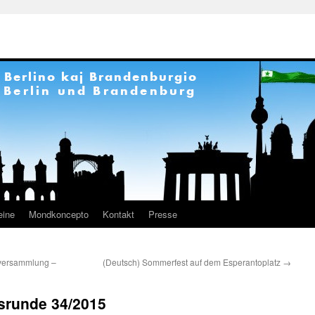
eine
Mondkoncepto
Kontakt
Presse
rversammlung –
(Deutsch) Sommerfest auf dem Esperantoplatz
→
srunde 34/2015