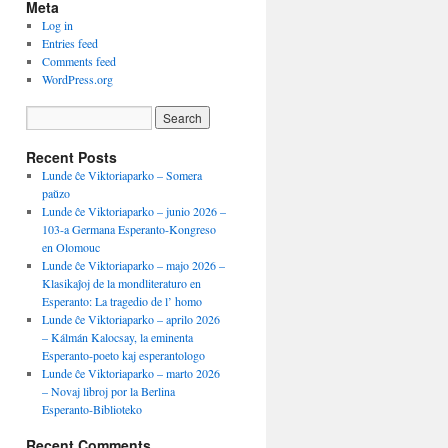
Meta
Log in
Entries feed
Comments feed
WordPress.org
Recent Posts
Lunde ĉe Viktoriaparko – Somera
paŭzo
Lunde ĉe Viktoriaparko – junio 2026 –
103-a Germana Esperanto-Kongreso
en Olomouc
Lunde ĉe Viktoriaparko – majo 2026 –
Klasikaĵoj de la mondliteraturo en
Esperanto: La tragedio de l’ homo
Lunde ĉe Viktoriaparko – aprilo 2026
– Kálmán Kalocsay, la eminenta
Esperanto-poeto kaj esperantologo
Lunde ĉe Viktoriaparko – marto 2026
– Novaj libroj por la Berlina
Esperanto-Biblioteko
Recent Comments