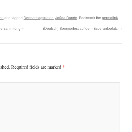
en
and tagged
Donnerstagsrunde
,
Ĵaŭda Rondo
. Bookmark the
permalink
.
rversammlung –
(Deutsch) Sommerfest auf dem Esperantoplatz
→
*
ished.
Required fields are marked