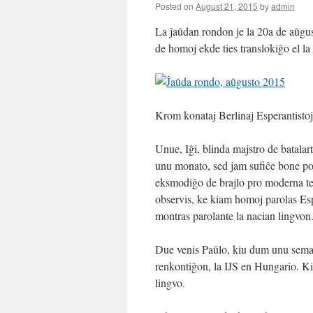
Posted on
August 21, 2015
by
admin
La ĵaŭdan rondon je la 20a de aŭgus
de homoj ekde ties translokiĝo el l
Krom konataj Berlinaj Esperantistoj 
Unue, Iĝi, blinda majstro de batalar
unu monato, sed jam sufiĉe bone povis
eksmodiĝo de brajlo pro moderna tek
observis, ke kiam homoj parolas Espe
montras parolante la nacian lingvon
Due venis Paŭlo, kiu dum unu semajn
renkontiĝon, la IJS en Hungario. Kiel
lingvo.