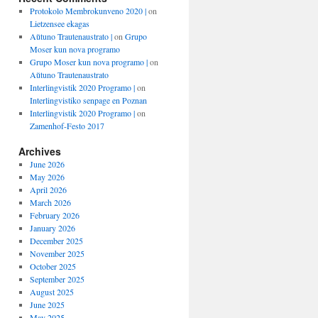
Protokolo Membrokunveno 2020 |
on
Lietzensee ekagas
Aŭtuno Trautenaustrato |
on
Grupo
Moser kun nova programo
Grupo Moser kun nova programo |
on
Aŭtuno Trautenaustrato
Interlingvistik 2020 Programo |
on
Interlingvistiko senpage en Poznan
Interlingvistik 2020 Programo |
on
Zamenhof-Festo 2017
Archives
June 2026
May 2026
April 2026
March 2026
February 2026
January 2026
December 2025
November 2025
October 2025
September 2025
August 2025
June 2025
May 2025