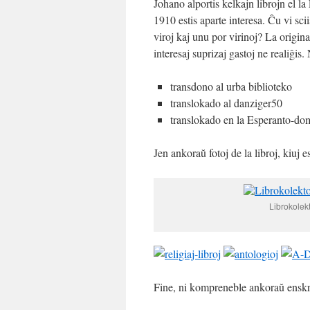
Johano alportis kelkajn librojn el 
1910 estis aparte interesa. Ĉu vi sci
viroj kaj unu por virinoj? La origina
interesaj suprizaj gastoj ne realiĝis
transdono al urba biblioteko
translokado al danziger50
translokado en la Esperanto-do
Jen ankoraŭ fotoj de la libroj, kiuj 
Librokolekt
Fine, ni kompreneble ankoraŭ enskri