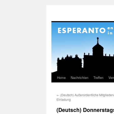
Home
Nachrichten
Treffen
Ver
Skip
to
←
(Deutsch) Außerordentliche Mitgliede
content
Einladung
(Deutsch) Donnerstag