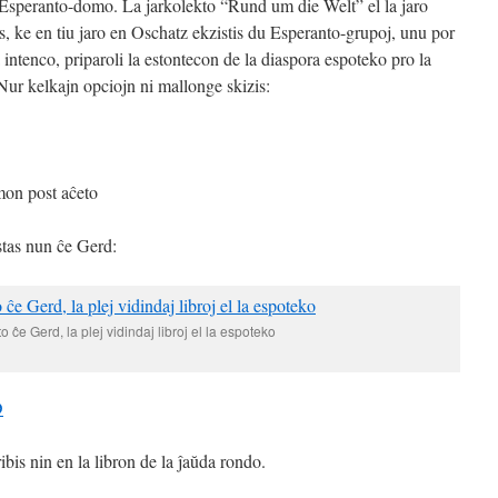
la Esperanto-domo. La jarkolekto “Rund um die Welt” el la jaro
is, ke en tiu jaro en Oschatz ekzistis du Esperanto-grupoj, unu por
 intenco, priparoli la estontecon de la diaspora espoteko pro la
. Nur kelkajn opciojn ni mallonge skizis:
mon post aĉeto
estas nun ĉe Gerd:
o ĉe Gerd, la plej vidindaj libroj el la espoteko
bis nin en la libron de la ĵaŭda rondo.