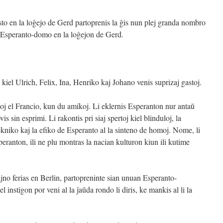
to en la loĝejo de Gerd partoprenis la ĝis nun plej granda nombro
a Esperanto-domo en la loĝejon de Gerd.
kiel Ulrich, Felix, Ina, Henriko kaj Johano venis suprizaj gastoj.
toj el Francio, kun du amikoj. Li eklernis Esperanton nur antaŭ
 sin esprimi. Li rakontis pri siaj spertoj kiel blinduloj, la
niko kaj la efiko de Esperanto al la sinteno de homoj. Nome, li
ranton, ili ne plu montras la nacian kulturon kiun ili kutime
.
o ferias en Berlin, partopreninte sian unuan Esperanto-
 instigon por veni al la ĵaŭda rondo li diris, ke mankis al li la