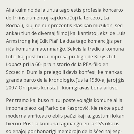
Alia kulmino de la unua tago estis profesia koncerto
de tri instrumentoj kaj du voĉoj (la terceto ,,La
Rocha”), kiuj ne nur prezentis klasikan muzikon, sed
ankaŭ tiun de diversaj filmoj kaj kantistoj, ekz. de Luis
Armstrong kaj Edit Piaf. La dua tago komenciĝis per
riĉa komuna matenmanĝo. Sekvis la tradicia komuna
foto, kaj post tio la impresa prelego de Krzysztof
Łobacz pri la 60-jara historio de la PEA-filio en
Szczecin. Dum la prelego li devis konfesi, ke mankas
granda parto de la kronologio, ĵus la 1980-aj jaroj ĝis
2007. Oni povis konstati, kiom gravas bona arkivo.
Per tramo kaj buso ni tuj poste vojaĝis komune al la
impona placo kaj Parko de Kasproviĉ, kie rekte apud
moderna amfiteatro eblis paŭzi kaj i.a. gustumi lokan
bieron. Post la komuna tagmanĝo en la CSS okazis
solenaĵoj por honorigi membrojn de la ŝĉecinaj esp-