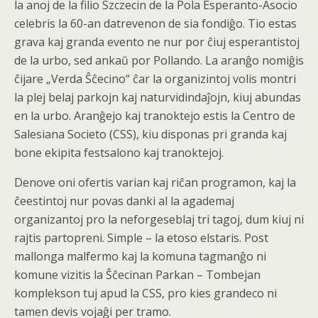
la anoj de la filio Szczecin de la Pola Esperanto-Asocio
celebris la 60-an datrevenon de sia fondiĝo. Tio estas
grava kaj granda evento ne nur por ĉiuj esperantistoj
de la urbo, sed ankaŭ por Pollando. La aranĝo nomiĝis
ĉijare „Verda Ŝĉecino“ ĉar la organizintoj volis montri
la plej belaj parkojn kaj naturvidindaĵojn, kiuj abundas
en la urbo. Aranĝejo kaj tranoktejo estis la Centro de
Salesiana Societo (CSS), kiu disponas pri granda kaj
bone ekipita festsalono kaj tranoktejoj.
Denove oni ofertis varian kaj riĉan programon, kaj la
ĉeestintoj nur povas danki al la agademaj
organizantoj pro la neforgeseblaj tri tagoj, dum kiuj ni
rajtis partopreni. Simple – la etoso elstaris. Post
mallonga malfermo kaj la komuna tagmanĝo ni
komune vizitis la Ŝĉecinan Parkan – Tombejan
komplekson tuj apud la CSS, pro kies grandeco ni
tamen devis vojaĝi per tramo.