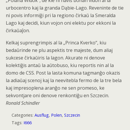
„Polana Widok“, de kie ni havis bonan vidon al la
urbocentro kaj la granda Dąbie-Lago. Reveninte de tie
ni povis informiĝi pri la regiono ĉirkaŭ la Smeralda
Lago kaj decidi, kiun vojon oni elektu por ekkoni la
ĉirkaŭaĵon.
Kelkaj suprengrimpis al la „Princa Kverko“, kiu
bedaŭrinde ne plu aspektis tre majeste, dum aliaj
sukcese ĉirkaŭiris la lagon. Akurate ni denove
kolektiĝis antaŭ la aŭtobuso, kiu reportis nin al la
domo de CSS. Post la lasta komuna tagmanĝo okazis
la adiaŭaj scenoj kaj la neevitebla fermo de la tre bela
kaj impresoplena aranĝo ne sen promeso, ke
sekvontjare oni denove renkontiĝu en Szczecin.
Ronald Schindler
Categories:
Ausflug
,
Polen
,
Szczecin
Tags:
I666