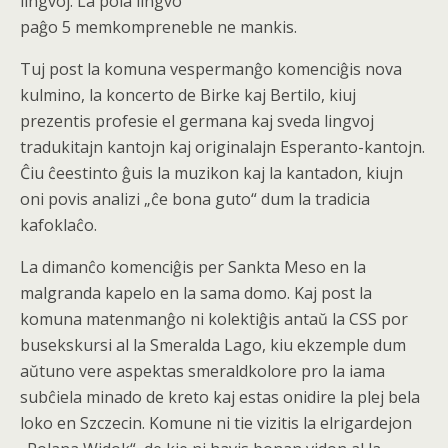
lingvoj. La pola lingvo
paĝo 5 memkompreneble ne mankis.
Tuj post la komuna vespermanĝo komenciĝis nova
kulmino, la koncerto de Birke kaj Bertilo, kiuj
prezentis profesie el germana kaj sveda lingvoj
tradukitajn kantojn kaj originalajn Esperanto-kantojn.
Ĉiu ĉeestinto ĝuis la muzikon kaj la kantadon, kiujn
oni povis analizi „ĉe bona guto“ dum la tradicia
kafoklaĉo.
La dimanĉo komenciĝis per Sankta Meso en la
malgranda kapelo en la sama domo. Kaj post la
komuna matenmanĝo ni kolektiĝis antaŭ la CSS por
busekskursi al la Smeralda Lago, kiu ekzemple dum
aŭtuno vere aspektas smeraldkolore pro la iama
subĉiela minado de kreto kaj estas onidire la plej bela
loko en Szczecin. Komune ni tie vizitis la elrigardejon