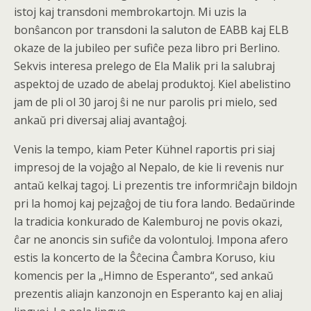
istoj kaj transdoni membrokartojn. Mi uzis la
bonŝancon por transdoni la saluton de EABB kaj ELB
okaze de la jubileo per sufiĉe peza libro pri Berlino.
Sekvis interesa prelego de Ela Malik pri la salubraj
aspektoj de uzado de abelaj produktoj. Kiel abelistino
jam de pli ol 30 jaroj ŝi ne nur parolis pri mielo, sed
ankaŭ pri diversaj aliaj avantaĝoj.
Venis la tempo, kiam Peter Kühnel raportis pri siaj
impresoj de la vojaĝo al Nepalo, de kie li revenis nur
antaŭ kelkaj tagoj. Li prezentis tre informriĉajn bildojn
pri la homoj kaj pejzaĝoj de tiu fora lando. Bedaŭrinde
la tradicia konkurado de Kalemburoj ne povis okazi,
ĉar ne anoncis sin sufiĉe da volontuloj. Impona afero
estis la koncerto de la Ŝĉecina Ĉambra Koruso, kiu
komencis per la „Himno de Esperanto“, sed ankaŭ
prezentis aliajn kanzonojn en Esperanto kaj en aliaj