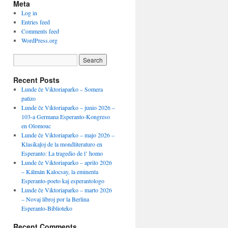
Meta
Log in
Entries feed
Comments feed
WordPress.org
Recent Posts
Lunde ĉe Viktoriaparko – Somera
paŭzo
Lunde ĉe Viktoriaparko – junio 2026 –
103-a Germana Esperanto-Kongreso
en Olomouc
Lunde ĉe Viktoriaparko – majo 2026 –
Klasikaĵoj de la mondliteraturo en
Esperanto: La tragedio de l’ homo
Lunde ĉe Viktoriaparko – aprilo 2026
– Kálmán Kalocsay, la eminenta
Esperanto-poeto kaj esperantologo
Lunde ĉe Viktoriaparko – marto 2026
– Novaj libroj por la Berlina
Esperanto-Biblioteko
Recent Comments