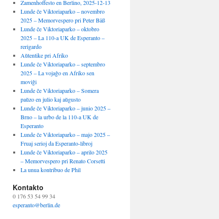
Zamenhoffesto en Berlino, 2025-12-13
Lunde ĉe Viktoriaparko – novembro
2025 – Memorvespero pri Peter Bäß
Lunde ĉe Viktoriaparko – oktobro
2025 – La 110-a UK de Esperanto –
rerigardo
Aŭtentike pri Afriko
Lunde ĉe Viktoriaparko – septembro
2025 – La vojaĝo en Afriko sen
moviĝi
Lunde ĉe Viktoriaparko – Somera
paŭzo en julio kaj aŭgusto
Lunde ĉe Viktoriaparko – junio 2025 –
Brno – la urbo de la 110-a UK de
Esperanto
Lunde ĉe Viktoriaparko – majo 2025 –
Fruaj serioj da Esperanto-libroj
Lunde ĉe Viktoriaparko – aprilo 2025
– Memorvespero pri Renato Corsetti
La unua kontribuo de Phil
Kontakto
0 176 53 54 99 34
esperanto@berlin.de