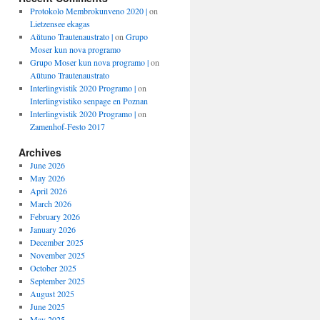
Protokolo Membrokunveno 2020 |
on
Lietzensee ekagas
Aŭtuno Trautenaustrato |
on
Grupo
Moser kun nova programo
Grupo Moser kun nova programo |
on
Aŭtuno Trautenaustrato
Interlingvistik 2020 Programo |
on
Interlingvistiko senpage en Poznan
Interlingvistik 2020 Programo |
on
Zamenhof-Festo 2017
Archives
June 2026
May 2026
April 2026
March 2026
February 2026
January 2026
December 2025
November 2025
October 2025
September 2025
August 2025
June 2025
May 2025