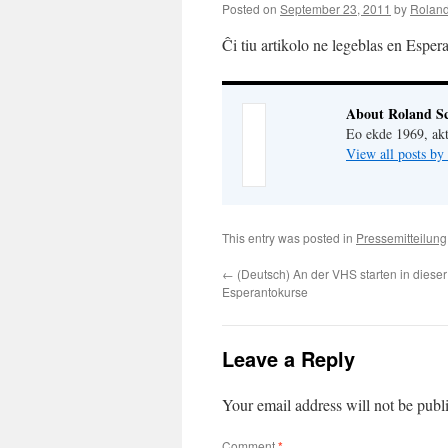
Posted on
September 23, 2011
by
Roland
Ĉi tiu artikolo ne legeblas en Esper
About Roland Sc
Eo ekde 1969, akt
View all posts by
This entry was posted in
Pressemitteilung
←
(Deutsch) An der VHS starten in diese
Esperantokurse
Leave a Reply
Your email address will not be publ
Comment
*