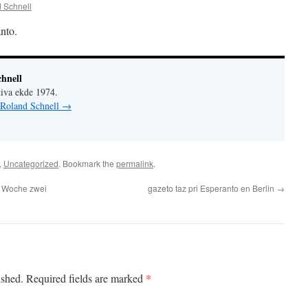
 Schnell
anto.
hnell
iva ekde 1974.
 Roland Schnell
→
,
Uncategorized
. Bookmark the
permalink
.
r Woche zwei
gazeto taz pri Esperanto en Berlin
→
*
ished.
Required fields are marked