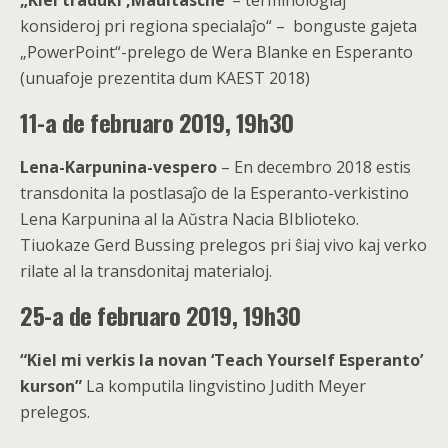
„Kiel traduki ‚Maultasche‘
– terminologiaj
konsideroj pri regiona specialaĵo“ – bonguste gajeta
„PowerPoint“-prelego de Wera Blanke en Esperanto
(unuafoje prezentita dum KAEST 2018)
11-a de februaro 2019, 19h30
Lena-Karpunina-vespero
– En decembro 2018 estis
transdonita la postlasaĵo de la Esperanto-verkistino
Lena Karpunina al la Aŭstra Nacia BIblioteko.
Tiuokaze Gerd Bussing prelegos pri ŝiaj vivo kaj verko
rilate al la transdonitaj materialoj.
25-a de februaro 2019, 19h30
“Kiel mi verkis la novan ‘Teach Yourself Esperanto’
kurson”
La komputila lingvistino Judith Meyer
prelegos.