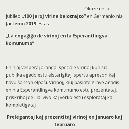
Okaze de la
jubileo
„100 jaroj virina balotrajto“
en Germanio nia
Jartemo 2019
estas:
„La engaĝiĝo de virinoj en la Esperantlingva
komunumo”
En niaj vesperaj aranĝoj speciale virinoj kun sia
publika agado estu elstarigitaj, spertu aprezon kaj
havu ŝancon elpaŝi. Virinoj, kiuj pasinte grave agadis
en nia Esperantlingva komunumo estu prezentataj,
priskriboj de iliaj vivo kaj verko estu esplorataj kaj
kompletigataj.
Prelegantaj kaj prezentitaj virinoj en januaro kaj
februaro