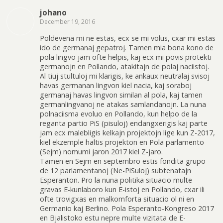
johano
December 19, 2016
Poldevena mi ne estas, ecx se mi volus, cxar mi estas
ido de germanaj gepatroj. Tamen mia bona kono de
pola lingvo jam ofte helpis, kaj ecx mi povis protekti
germanojn en Pollando, atakitajn de polaj naciistoj.
Al tiuj stultuloj mi klarigis, ke ankaux neutralaj svisoj
havas germanan lingvon kiel nacia, kaj soraboj
germanaj havas lingvon similan al pola, kaj tamen
germanlingvanoj ne atakas samlandanojn. La nuna
polnaciisma evoluo en Pollando, kun helpo de la
reganta partio PiS (pisuloj) endangxerigis kaj parte
jam ecx malebligis kelkajn projektojn lige kun Z-2017,
kiel ekzemple haltis projekton en Pola parlamento
(Sejm) nomumi jaron 2017 kiel Z-jaro.
Tamen en Sejm en septembro estis fondita grupo
de 12 parlamentanoj (Ne-PiSuloj) subtenatajn
Esperanton. Pro la nuna politika situacio multe
gravas E-kunlaboro kun E-istoj en Pollando, cxar ili
ofte trovigxas en malkomforta situacio ol ni en
Germanio kaj Berlino. Pola Esperanto-Kongreso 2017
en Bjalistoko estu nepre multe vizitata de E-