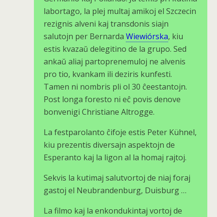
labortago, la plej multaj amikoj el Szczecin
rezignis alveni kaj transdonis siajn
salutojn per Bernarda
Wiewiórska
, kiu
estis kvazaŭ delegitino de la grupo. Sed
ankaŭ aliaj partoprenemuloj ne alvenis
pro tio, kvankam ili deziris kunfesti.
Tamen ni nombris pli ol 30 ĉeestantojn.
Post longa foresto ni eĉ povis denove
bonvenigi Christiane Altrogge.
La festparolanto ĉifoje estis Peter Kühnel,
kiu prezentis diversajn aspektojn de
Esperanto kaj la ligon al la homaj rajtoj.
Sekvis la kutimaj salutvortoj de niaj foraj
gastoj el Neubrandenburg, Duisburg …
La filmo kaj la enkondukintaj vortoj de