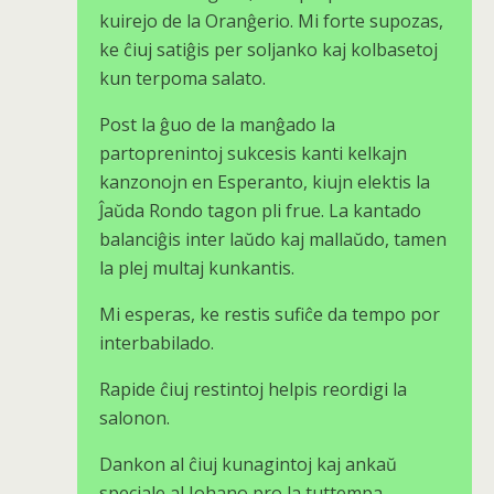
kuirejo de la Oranĝerio. Mi forte supozas,
ke ĉiuj satiĝis per soljanko kaj kolbasetoj
kun terpoma salato.
Post la ĝuo de la manĝado la
partoprenintoj sukcesis kanti kelkajn
kanzonojn en Esperanto, kiujn elektis la
Ĵaŭda Rondo tagon pli frue. La kantado
balanciĝis inter laŭdo kaj mallaŭdo, tamen
la plej multaj kunkantis.
Mi esperas, ke restis sufiĉe da tempo por
interbabilado.
Rapide ĉiuj restintoj helpis reordigi la
salonon.
Dankon al ĉiuj kunagintoj kaj ankaŭ
speciale al Johano pro la tuttempa