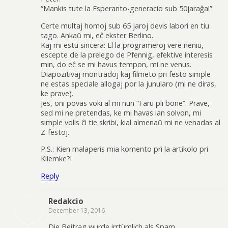
“Mankis tute la Esperanto-generacio sub 50jaraĝa!”
Certe multaj homoj sub 65 jaroj devis labori en tiu
tago. Ankaŭ mi, eĉ ekster Berlino.
Kaj mi estu sincera: El la programeroj vere neniu,
escepte de la prelego de Pfennig, efektive interesis
min, do eĉ se mi havus tempon, mi ne venus.
Diapozitivaj montradoj kaj filmeto pri festo simple
ne estas speciale allogaj por la junularo (mi ne diras,
ke prave).
Jes, oni povas voki al mi nun “Faru pli bone”. Prave,
sed mi ne pretendas, ke mi havas ian solvon, mi
simple volis ĉi tie skribi, kial almenaŭ mi ne venadas al
Z-festoj.
P.S.: Kien malaperis mia komento pri la artikolo pri
Kliemke?!
Reply
Redakcio
December 13, 2016
Die Beitrag wurde irrtümlich als Spam