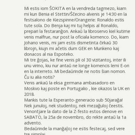
Mi estis iom ŜOKITA en la vendreda tagmezo, kiam
mi kun Benia el Stettin/Ŝĉecino alvenis je 14:30 en la
festsalono de Kiezspinne/Orangerie: Ronaldo estis
tute sola. Do Benja kaj mi tuj helpis al Ronaldo,
prepari la festaranĝon. Ankaŭ la libroservo kiel kutime
venis malfrue, nur post la oficiala komenco. Do, kiam
Johano venis, mi jam estis dismetinta ĉirkaŭ 30
librojn, kiujn mi aĉetis dum GEK en Munkeno kaj
donacos al nia Espoteko.
Mi tre ĝojas, ke fine venis pli ol 30 vizitantoj, inter ili
unu virino, kiu nur antaŭ ne longe komencis lerni E-on
en la interreto. Mi bedaŭrinde ne notis ŝian nomon.
Ĉu iu alia notis?
Venis ankaŭ la eksa germana ambasadoro en
Moskvo kaj poste en Portugalio , kie okazos la UK en
2018.
Mankis tute la Esperanto-generacio sub 50jaraĝa!
Nek junuloj, nek studentoj, nek mezaĝuloj ĉeestis.
Venontjare la dato de la Z-festo estos denove en
SABATO, la 25a de novembro, do rekte antaŭ la 1a
advento.
Bedaŭrinde la manĝaĵoj ne estis festecaj, sed vere
tre simplaj.