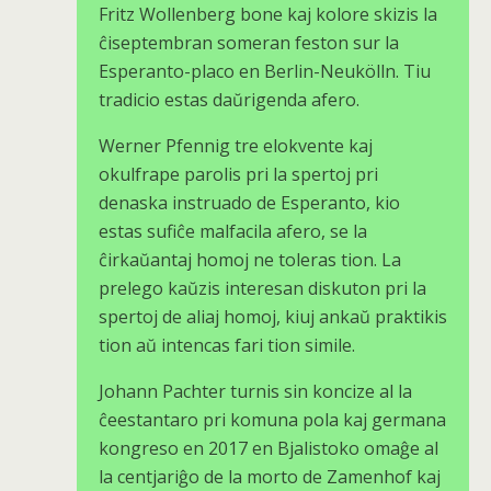
Fritz Wollenberg bone kaj kolore skizis la
ĉiseptembran someran feston sur la
Esperanto-placo en Berlin-Neukölln. Tiu
tradicio estas daŭrigenda afero.
Werner Pfennig tre elokvente kaj
okulfrape parolis pri la spertoj pri
denaska instruado de Esperanto, kio
estas sufiĉe malfacila afero, se la
ĉirkaŭantaj homoj ne toleras tion. La
prelego kaŭzis interesan diskuton pri la
spertoj de aliaj homoj, kiuj ankaŭ praktikis
tion aŭ intencas fari tion simile.
Johann Pachter turnis sin koncize al la
ĉeestantaro pri komuna pola kaj germana
kongreso en 2017 en Bjalistoko omaĝe al
la centjariĝo de la morto de Zamenhof kaj