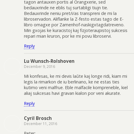
tagon antauxen portis al Orangxerie, sed
bedauxrinde ne eblis tuj surtabligi tiujn tie.
Bedauxrinde neniu pret/i/as transpreni de mi la
libroservadon. Aliflanke la Z-festo estas tago de E-
libro omagxe por Zamenhof-naskigxtagdatreveno.
Min gxojas ke kuracistoj kaj fizjoteraupistoj sukcesis
repari mian kruron, por ke mi povu libroservi.
Reply
Lu Wunsch-Rolshoven
December 9, 2016
Mi konfesas, ke mi devis laŭte kaj longe ridi, kiam mi
legis la rimarkon de iu berlinano, ke ne estas ties
kutimo veni malfrue. Eble malfacile kompreneble, kiel
aliaj sukcesas havi gravan kialon por veni akurate.
Reply
Cyril Brosch
December 11, 2016
Peter: