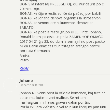
BONIS la interesaj PRELEGETOJ, kiuj nur daŭris po ĉ
20 minutojn.
BONAS, ke ĉijare restis sufiĉe da paŭzoj por babili!
BONAS, ke Johano denove organizis la libroservon.
BONAS, ke venontjare ni kunvenos denove en
SABATO.
BONAS, ke post la festo grupo el Lu, Fritz, Johano,
Ronald kaj mi pli diskutis pri la ZAMENHOF-OMAĜO
2017-04-21 ĝis 23, do dum la semajnfino post pasko.
Ni en Berlin okazigas tiun tritagan aranĝon centre
por tuta Germanio.
Amike:
Petro
Reply
Johano
December 8, 2016
Johano NE venis post la oficiala komenco, kaj tute ne
estas mia kutimo veni malfrue. Se mi iam
malfruigxas, mi havas gravan kialon por tio.
Por la cxi-jara Z-festo la valizojn kun libroj mi jam unu