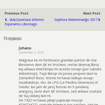
Previous Post
Next Post
, I&&(Gazetara Informo
Sephora Matenmanĝo 2017
Esperanto-Librotago
14 responses
Johano
September 2, 2016
Malgraux ke mi fordonacis grandan parton de mia
libroservo dum IJK en Vroclavo, restas diversaj libroj
kaj ankaux intertempe mi acxetis novajn (por subteni
eldonintojn). Tiujn librojn mi povus proponi dum la
Zamenhof-festo. Krome mi havas kelkajn novajn
muzikdiskojn, ekz. de LPG (La Perdita Generacio) el
Svedio, kiu jam de jaroj furoras en E-junularaj
arangxoj, laste dum IJK Vroclavo, sed ankaux sxatata
de tiuj olduloj kiel mi.
De TEJO mi havas pliajn paperajn revuojn
KONTAKTO, speciale interesaj por junularo, sed ne