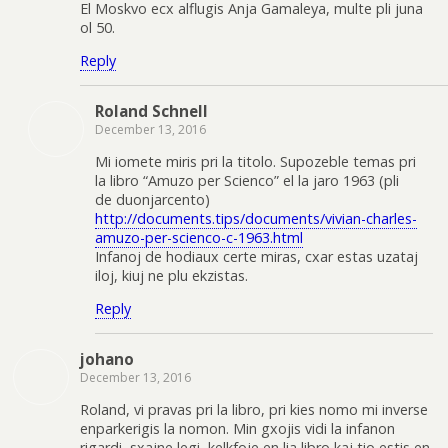
El Moskvo ecx alflugis Anja Gamaleya, multe pli juna
ol 50.
Reply
Roland Schnell
December 13, 2016
Mi iomete miris pri la titolo. Supozeble temas pri
la libro “Amuzo per Scienco” el la jaro 1963 (pli
de duonjarcento)
http://documents.tips/documents/vivian-charles-
amuzo-per-scienco-c-1963.html
Infanoj de hodiaux certe miras, cxar estas uzataj
iloj, kiuj ne plu ekzistas.
Reply
johano
December 13, 2016
Roland, vi pravas pri la libro, pri kies nomo mi inverse
enparkerigis la nomon. Min gxojis vidi la infanon
rigardi, sxajne legi, kelkfoje en lia libro kaj tio estis en