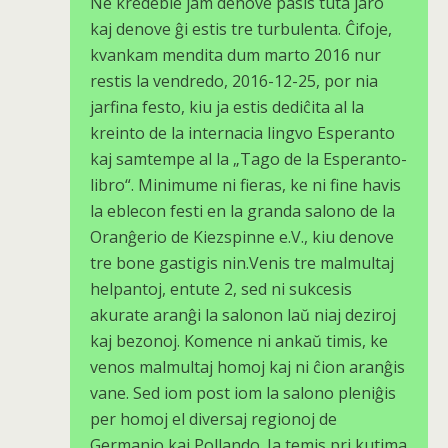
Ne kredeble jam denove pasis tuta jaro
kaj denove ĝi estis tre turbulenta. Ĉifoje,
kvankam mendita dum marto 2016 nur
restis la vendredo, 2016-12-25, por nia
jarfina festo, kiu ja estis dediĉita al la
kreinto de la internacia lingvo Esperanto
kaj samtempe al la „Tago de la Esperanto-
libro“. Minimume ni fieras, ke ni fine havis
la eblecon festi en la granda salono de la
Oranĝerio de Kiezspinne e.V., kiu denove
tre bone gastigis nin.Venis tre malmultaj
helpantoj, entute 2, sed ni sukcesis
akurate aranĝi la salonon laŭ niaj deziroj
kaj bezonoj. Komence ni ankaŭ timis, ke
venos malmultaj homoj kaj ni ĉion aranĝis
vane. Sed iom post iom la salono pleniĝis
per homoj el diversaj regionoj de
Germanio kaj Pollando. Ja temis pri kutima