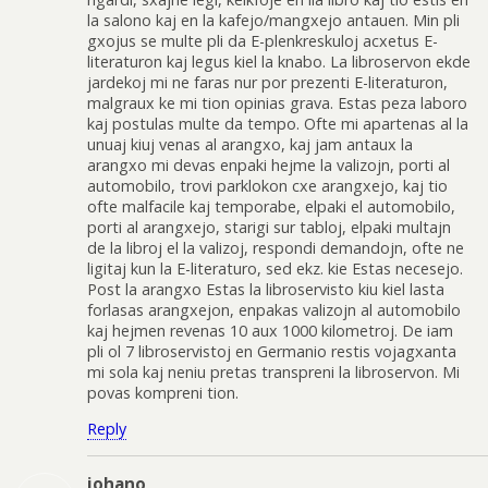
la salono kaj en la kafejo/mangxejo antauen. Min pli
gxojus se multe pli da E-plenkreskuloj acxetus E-
literaturon kaj legus kiel la knabo. La libroservon ekde
jardekoj mi ne faras nur por prezenti E-literaturon,
malgraux ke mi tion opinias grava. Estas peza laboro
kaj postulas multe da tempo. Ofte mi apartenas al la
unuaj kiuj venas al arangxo, kaj jam antaux la
arangxo mi devas enpaki hejme la valizojn, porti al
automobilo, trovi parklokon cxe arangxejo, kaj tio
ofte malfacile kaj temporabe, elpaki el automobilo,
porti al arangxejo, starigi sur tabloj, elpaki multajn
de la libroj el la valizoj, respondi demandojn, ofte ne
ligitaj kun la E-literaturo, sed ekz. kie Estas necesejo.
Post la arangxo Estas la libroservisto kiu kiel lasta
forlasas arangxejon, enpakas valizojn al automobilo
kaj hejmen revenas 10 aux 1000 kilometroj. De iam
pli ol 7 libroservistoj en Germanio restis vojagxanta
mi sola kaj neniu pretas transpreni la libroservon. Mi
povas kompreni tion.
Reply
johano