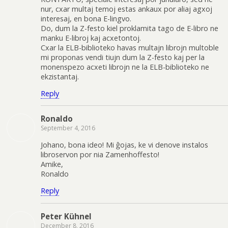
nur, cxar multaj temoj estas ankaux por aliaj agxoj
interesaj, en bona E-lingvo.
Do, dum la Z-festo kiel proklamita tago de E-libro ne
manku E-libroj kaj acxetontoj.
Cxar la ELB-biblioteko havas multajn librojn multoble
mi proponas vendi tiujn dum la Z-festo kaj per la
monenspezo acxeti librojn ne la ELB-biblioteko ne
ekzistantaj.
Reply
Ronaldo
September 4, 2016
Johano, bona ideo! Mi ĝojas, ke vi denove instalos
libroservon por nia Zamenhoffesto!
Amike,
Ronaldo
Reply
Peter Kühnel
December 8, 2016