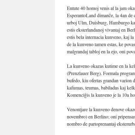
Entute 40 homoj venis al la jam ok
EsperantoLand dimanĉe, la 4an de d
urboj Ulm, Duisburg, Hamburgo kaj 
estis eksterlandanoj vivantaj en Be
estis bela internacia kunveno, kaj l
de la kunveno tamen estas, ke povas
malgrandaj tabloj en la ejo, oni pov
La kunveno okazas kutime en la kelo
(Prenzlauer Berg). Formala program
bufedo, kiu ofertas grandan varion d
kafumas, teumas, babiladas kaj kelka
Komenciĝis la kunveno je la 10a hor
Venontjare la kunveno denove okaz
novembro) en Berlino; oni pripensas
nombro de partoprenantaj eksterurb