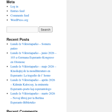
Meta
Log in
Entries feed
Comments feed
WordPress.org
Recent Posts
Lunde ĉe Viktoriaparko – Somera
paŭzo
Lunde ĉe Viktoriaparko – junio 2026 –
103-a Germana Esperanto-Kongreso
en Olomouc
Lunde ĉe Viktoriaparko – majo 2026 –
Klasikaĵoj de la mondliteraturo en
Esperanto: La tragedio de l’ homo
Lunde ĉe Viktoriaparko – aprilo 2026
– Kálmán Kalocsay, la eminenta
Esperanto-poeto kaj esperantologo
Lunde ĉe Viktoriaparko – marto 2026
– Novaj libroj por la Berlina
Esperanto-Biblioteko
Recent Comments