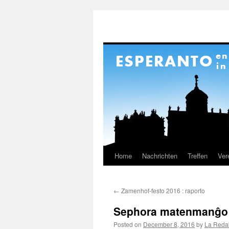
Home
Nachrichten
Treffen
Ver
Skip
to
←
Zamenhof-festo 2016 : raporto
content
Sephora matenmanĝo
Posted on
December 8, 2016
by
La Reda