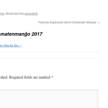
rlin
. Bookmark the
permalink
.
Fotoj de Esperanto-domo Einbecker Strasse
→
 matenmanĝo 2017
o Dim 8a Dec. |
*
ished.
Required fields are marked