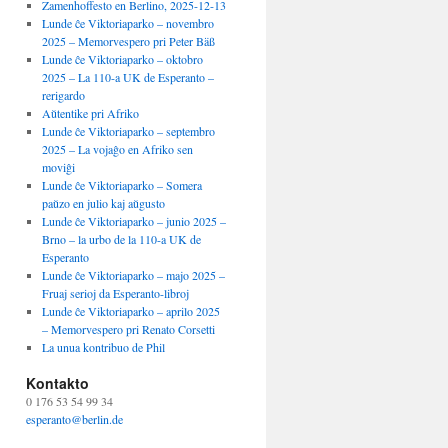
Zamenhoffesto en Berlino, 2025-12-13
Lunde ĉe Viktoriaparko – novembro
2025 – Memorvespero pri Peter Bäß
Lunde ĉe Viktoriaparko – oktobro
2025 – La 110-a UK de Esperanto –
rerigardo
Aŭtentike pri Afriko
Lunde ĉe Viktoriaparko – septembro
2025 – La vojaĝo en Afriko sen
moviĝi
Lunde ĉe Viktoriaparko – Somera
paŭzo en julio kaj aŭgusto
Lunde ĉe Viktoriaparko – junio 2025 –
Brno – la urbo de la 110-a UK de
Esperanto
Lunde ĉe Viktoriaparko – majo 2025 –
Fruaj serioj da Esperanto-libroj
Lunde ĉe Viktoriaparko – aprilo 2025
– Memorvespero pri Renato Corsetti
La unua kontribuo de Phil
Kontakto
0 176 53 54 99 34
esperanto@berlin.de