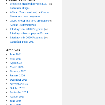
Protokolo Membrokunveno 2020 |
on
Lietzensee ekagas
Aŭtuno Trautenaustrato |
on
Grupo
Moser kun nova programo
Grupo Moser kun nova programo |
on
Aŭtuno Trautenaustrato
Interlingvistik 2020 Programo |
on
Interlingvistiko senpage en Poznan
Interlingvistik 2020 Programo |
on
Zamenhof-Festo 2017
Archives
June 2026
May 2026
April 2026
March 2026
February 2026
January 2026
December 2025
November 2025
October 2025
September 2025
August 2025
June 2025
May 2025