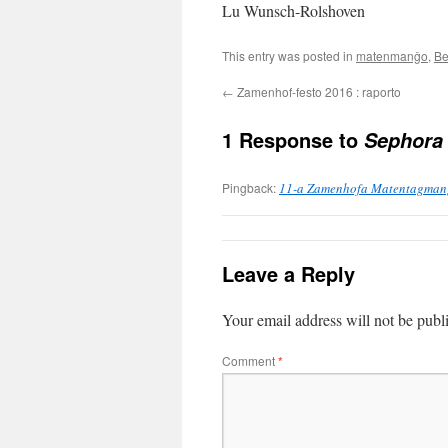
Lu Wunsch-Rolshoven
This entry was posted in
matenmanĝo
,
Be
←
Zamenhof-festo 2016 : raporto
1 Response to
Sephora
Pingback:
11-a Zamenhofa Matentagmanĝ
Leave a Reply
Your email address will not be publ
Comment
*