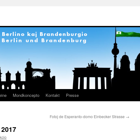
eine
Mondkoncepto
Kontakt
Presse
Fotoj de Esperanto-domo Einbecker Strasse
→
 2017
kcio