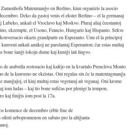
a Zamenhofa Matenmanĝo en Berlino, kiun organizis la asocio
ecembro. Deko da gastoj venis el ekster Berlino – el la germanaj
Lubeko, ankaŭ el Vroclavo kaj Moskvo. Pluraj aliaj ĉeestantoj
rlino, ekzemple, el Usono, Francio, Hungario kaj Hispanio. Sekve
a konversacio okazis grandparte en Esperanto. Unu el la principoj
 kunveni ankaŭ amikoj ne parolantaj Esperanton; ĉar estas multaj
as bone ŝanĝi lokojn dume kaj kuniĝi laŭ lingvo.
 de arabstila restoracio kaj kafejo en la kvartalo Prenclova Monto
o de la kunveno ne ekzistas. Oni regalas sin ĉe la matentagmanĝa
e manĝaĵoj, el kiuj multaj estas vegetaraj aŭ veganaj. Oni krome
j iom ludas – kaj tio bone sufiĉas por plenigi la tempon.
o kaj finiĝis iom post la 17a.
os komence de decembro (eble fine de
 oferti urbopromenon en sabato pro la altiĝanta
anoj.