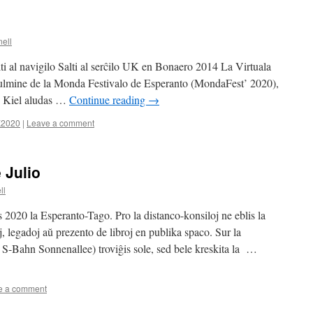
Viktoriaparko
–
septembro
ell
2022
–
i al navigilo Salti al serĉilo UK en Bonaero 2014 La Virtuala
La
lmine de la Monda Festivalo de Esperanto (MondaFest’ 2020),
Universala
0. Kiel aludas …
Continue reading
→
Kongreso
de
2020
|
Leave a comment
Esperanto
en
Montrealo
 Julio
ll
 2020 la Esperanto-Tago. Pro la distanco-konsiloj ne eblis la
j, legadoj aŭ prezento de libroj en publika spaco. Sur la
S-Bahn Sonnenallee) troviĝis sole, sed bele kreskita la …
e a comment