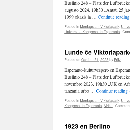
en
Buslinio 248 – Platz der Luftbrück
Aruŝo
aŭgusto 2024, 19h30 „Antaŭ 25 jar
–
1999 okazis la …
Continue readin
unuaj
raportoj
Posted in
Montags am Viktoriapark
,
Unive
Universala Kongreso de Esperanto
|
Comm
Lunde ĉe Viktoriapark
Posted on
October 31, 2023
by
Fritz
Esperanto-kulturvespero en Esperan
Buslinio 248 – Platz der Luftbrück
novembro 2023, 19h30 „UK en Afri
tanzania urbo …
Continue reading
Posted in
Montags am Viktoriapark
,
Unive
Kongreso de Esperanto
,
Afrika
|
Comment
1923 en Berlino