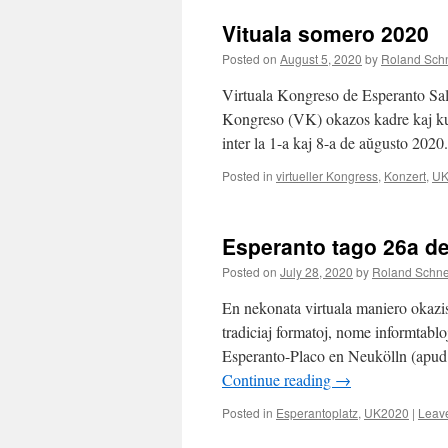
Vituala somero 2020
Posted on
August 5, 2020
by
Roland Schn
Virtuala Kongreso de Esperanto Salt
Kongreso (VK) okazos kadre kaj ku
inter la 1-a kaj 8-a de aŭgusto 202
Posted in
virtueller Kongress
,
Konzert
,
UK
Esperanto tago 26a de
Posted on
July 28, 2020
by
Roland Schne
En nekonata virtuala maniero okazis
tradiciaj formatoj, nome informtablo
Esperanto-Placo en Neukölln (apud 
Continue reading
→
Posted in
Esperantoplatz
,
UK2020
|
Leav