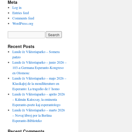
Meta
Log in
Entries feed
Comments feed
WordPress.org
Recent Posts
Lunde ĉe Viktoriaparko – Somera
paŭzo
Lunde ĉe Viktoriaparko – junio 2026 –
103-a Germana Esperanto-Kongreso
en Olomouc
Lunde ĉe Viktoriaparko – majo 2026 –
Klasikaĵoj de la mondliteraturo en
Esperanto: La tragedio de l’ homo
Lunde ĉe Viktoriaparko – aprilo 2026
– Kálmán Kalocsay, la eminenta
Esperanto-poeto kaj esperantologo
Lunde ĉe Viktoriaparko – marto 2026
– Novaj libroj por la Berlina
Esperanto-Biblioteko
Recent Comments