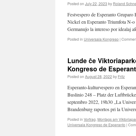
Posted on
July 22, 2023
by
Roland Schne
Festvespero de Esperanto Gruparo Be
Nickel en Esperanto Triumfota N-o 
Germanuĵo la intereso por idealaj a
Posted in
Universala Kongreso
|
Comment
Lunde ĉe Viktoriapark
Kongreso de Esperant
Posted on
August 28, 2022
by
Fritz
Esperanto-kulturvespero en Esperan
Buslinio 248 – Platz der Luftbrück
septembro 2022, 19h30 „La Univers
Brandenburg raportos pri la Unive
Posted in
Vortrag
,
Montags am Viktoriapa
Universala Kongreso de Esperanto
|
Comm