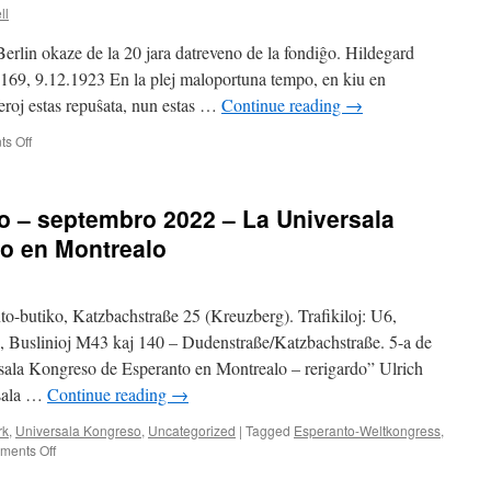
novembro
ll
2023
–
rlin okaze de la 20 jara datreveno de la fondiĝo. Hildegard
UK
169, 9.12.1923 En la plej maloportuna tempo, en kiu en
en
feroj estas repuŝata, nun estas …
Continue reading
→
Afriko
on
s Off
1923
en
Berlino
o – septembro 2022 – La Universala
o en Montrealo
to-butiko, Katzbachstraße 25 (Kreuzberg). Trafikiloj: U6,
e, Buslinioj M43 kaj 140 – Dudenstraße/Katzbachstraße. 5-a de
ala Kongreso de Esperanto en Montrealo – rerigardo” Ulrich
rsala …
Continue reading
→
rk
,
Universala Kongreso
,
Uncategorized
|
Tagged
Esperanto-Weltkongress
,
on
ents Off
Lunde
ĉe