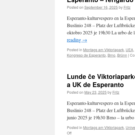
Posted on
September 16, 2025
by
Fritz
Esperanto-kulturvespero en la Esper
Buslinio 248 – Platz der Luftbrück
oktobro 2025 je 19h30 La urbo de 
reading
→
Posted in
Montags am Viktoriapark
,
UEA
,
Kongreso de Esperanto
,
Brno
,
Brünn
|
Co
Lunde ĉe Viktoriaparko
a UK de Esperanto
Posted on
May 23, 2025
by
Fritz
Esperanto-kulturvespero en la Esper
Buslinio 248 – Platz der Luftbrück
junio 2025 je 19h30 Brno – la urb
Posted in
Montags am Viktoriapark
,
Unive
on
Off