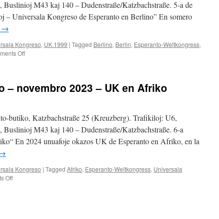
e, Buslinioj M43 kaj 140 – Dudenstraße/Katzbachstraße. 5-a de
oj – Universala Kongreso de Esperanto en Berlino” En somero
g
→
rsala Kongreso
,
UK 1999
|
Tagged
Berlino
,
Berlin
,
Esperanto-Weltkongress
,
on
ents Off
Lunde
ĉe
Viktoriaparko
o – novembro 2023 – UK en Afriko
–
aŭgusto
2024
–
to-butiko, Katzbachstraße 25 (Kreuzberg). Trafikiloj: U6,
Antaŭ
e, Buslinioj M43 kaj 140 – Dudenstraße/Katzbachstraße. 6-a
25
ko“ En 2024 unuafoje okazos UK de Esperanto en Afriko, en la
jaroj
–
→
UK
en
rsala Kongreso
|
Tagged
Afriko
,
Esperanto-Weltkongress
,
Universala
Berlino
on
s Off
Lunde
ĉe
Viktoriaparko
–