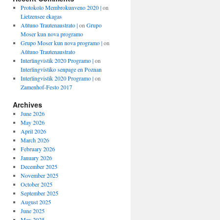
Protokolo Membrokunveno 2020 |
on
Lietzensee ekagas
Aŭtuno Trautenaustrato |
on
Grupo
Moser kun nova programo
Grupo Moser kun nova programo |
on
Aŭtuno Trautenaustrato
Interlingvistik 2020 Programo |
on
Interlingvistiko senpage en Poznan
Interlingvistik 2020 Programo |
on
Zamenhof-Festo 2017
Archives
June 2026
May 2026
April 2026
March 2026
February 2026
January 2026
December 2025
November 2025
October 2025
September 2025
August 2025
June 2025
May 2025