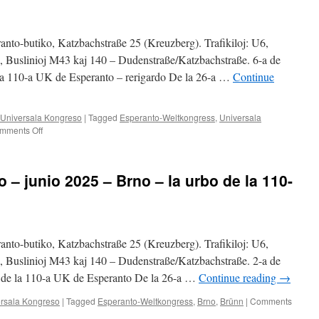
anto-butiko, Katzbachstraße 25 (Kreuzberg). Trafikiloj: U6,
e, Buslinioj M43 kaj 140 – Dudenstraße/Katzbachstraße. 6-a de
la 110-a UK de Esperanto – rerigardo De la 26-a …
Continue
Universala Kongreso
|
Tagged
Esperanto-Weltkongress
,
Universala
on
mments Off
Lunde
ĉe
Viktoriaparko
 – junio 2025 – Brno – la urbo de la 110-
–
oktobro
2025
–
La
anto-butiko, Katzbachstraße 25 (Kreuzberg). Trafikiloj: U6,
110-
a
e, Buslinioj M43 kaj 140 – Dudenstraße/Katzbachstraße. 2-a de
UK
o de la 110-a UK de Esperanto De la 26-a …
Continue reading
→
de
Esperanto
rsala Kongreso
|
Tagged
Esperanto-Weltkongress
,
Brno
,
Brünn
|
Comments
–