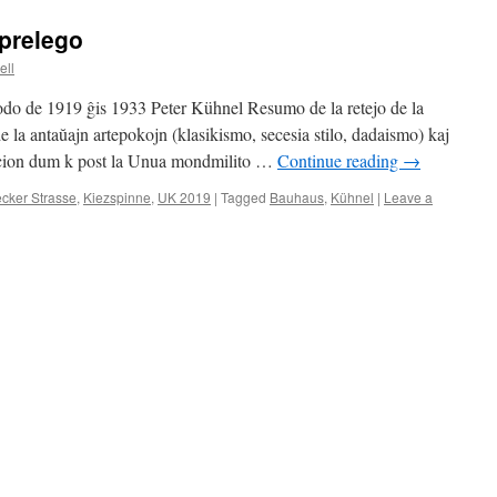
prelego
ell
iodo de 1919 ĝis 1933 Peter Kühnel Resumo de la retejo de la
 la antaŭajn artepokojn (klasikismo, secesia stilo, dadaismo) kaj
uacion dum k post la Unua mondmilito …
Continue reading
→
cker Strasse
,
Kiezspinne
,
UK 2019
|
Tagged
Bauhaus
,
Kühnel
|
Leave a