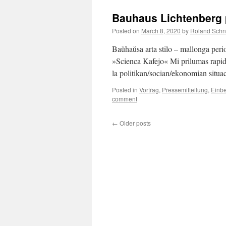
Bauhaus Lichtenberg 
Posted on
March 8, 2020
by
Roland Schn
Baŭhaŭsa arta stilo – mallonga per
»Scienca Kafejo« Mi prilumas rapide
la politikan/socian/ekonomian sit
Posted in
Vortrag
,
Pressemitteilung
,
Einbe
comment
←
Older posts