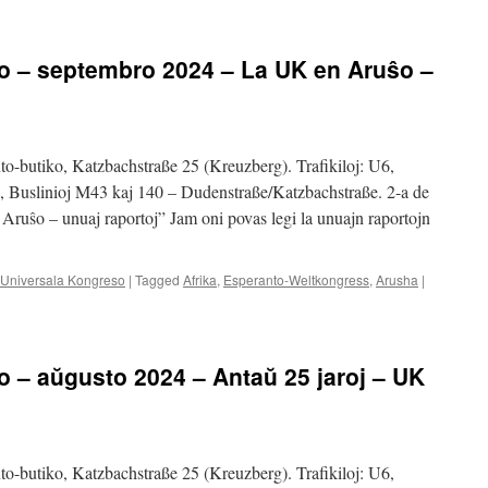
rerigardo
o – septembro 2024 – La UK en Aruŝo –
to-butiko, Katzbachstraße 25 (Kreuzberg). Trafikiloj: U6,
e, Buslinioj M43 kaj 140 – Dudenstraße/Katzbachstraße. 2-a de
uŝo – unuaj raportoj” Jam oni povas legi la unuajn raportojn
Universala Kongreso
|
Tagged
Afrika
,
Esperanto-Weltkongress
,
Arusha
|
o – aŭgusto 2024 – Antaŭ 25 jaroj – UK
to-butiko, Katzbachstraße 25 (Kreuzberg). Trafikiloj: U6,