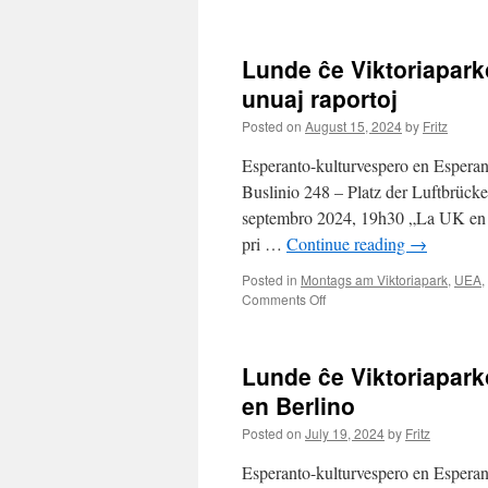
Lunde
ĉe
Viktoriaparko
Lunde ĉe Viktoriapark
–
junio
unuaj raportoj
2025
Posted on
August 15, 2024
by
Fritz
–
Brno
Esperanto-kulturvespero en Esperan
–
la
Buslinio 248 – Platz der Luftbrück
urbo
septembro 2024, 19h30 „La UK en Ar
de
pri …
Continue reading
→
la
110-
Posted in
Montags am Viktoriapark
,
UEA
,
a
on
Comments Off
UK
Lunde
de
ĉe
Esperanto
Viktoriaparko
Lunde ĉe Viktoriapark
–
septembro
en Berlino
2024
Posted on
July 19, 2024
by
Fritz
–
La
Esperanto-kulturvespero en Esperan
UK