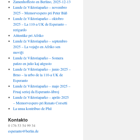
Zamenhoffesto en Berlino, 2025-12-13
Lunde ĉe Viktoriaparko – novembro
2025 – Memorvespero pri Peter Bäß
Lunde ĉe Viktoriaparko – oktobro
2025 – La 110-a UK de Esperanto –
rerigardo
Aŭtentike pri Afriko
Lunde ĉe Viktoriaparko – septembro
2025 – La vojaĝo en Afriko sen
moviĝi
Lunde ĉe Viktoriaparko – Somera
paŭzo en julio kaj aŭgusto
Lunde ĉe Viktoriaparko – junio 2025 –
Brno – la urbo de la 110-a UK de
Esperanto
Lunde ĉe Viktoriaparko – majo 2025 –
Fruaj serioj da Esperanto-libroj
Lunde ĉe Viktoriaparko – aprilo 2025
– Memorvespero pri Renato Corsetti
La unua kontribuo de Phil
Kontakto
0 176 53 54 99 34
esperanto@berlin.de