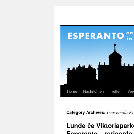
Home
Nachrichten
Treffen
Ver
Skip
to
Universala K
Category Archives:
content
Lunde ĉe Viktoriapark
Esperanto – rerigardo