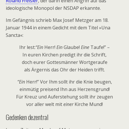
Roland Freisler
, der darin einen Angriff auf das
ideologische Monopol der NSDAP erkannte.
Im Gefängnis schrieb Max Josef Metzger am 18.
Januar 1944 in einem Gedicht mit dem Titel »Una
Sancta«:
Ihr lest:
“Ein
Herr!
Ein
Glaube!
Eine
Taufe!” –
In euren Kirchen predigt ihr die Schrift,
doch eurer Gottesmänner Wortgeraufe
als Ärgernis das Ohr der Heiden trifft.
“Ein
Herr!” Vor Ihm sollt ihr die Knie beugen,
einmütig preisend Ihn aus Herzensgrund!
Für Kreuz und Auferstehung sollt ihr zeugen
vor aller welt mit
einer
Kirche Mund!
Gedenken dezentral