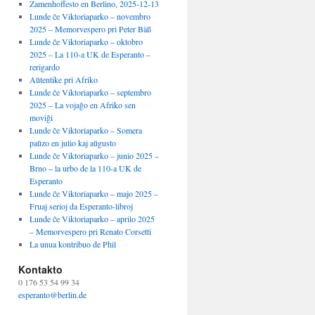
Zamenhoffesto en Berlino, 2025-12-13
Lunde ĉe Viktoriaparko – novembro
2025 – Memorvespero pri Peter Bäß
Lunde ĉe Viktoriaparko – oktobro
2025 – La 110-a UK de Esperanto –
rerigardo
Aŭtentike pri Afriko
Lunde ĉe Viktoriaparko – septembro
2025 – La vojaĝo en Afriko sen
moviĝi
Lunde ĉe Viktoriaparko – Somera
paŭzo en julio kaj aŭgusto
Lunde ĉe Viktoriaparko – junio 2025 –
Brno – la urbo de la 110-a UK de
Esperanto
Lunde ĉe Viktoriaparko – majo 2025 –
Fruaj serioj da Esperanto-libroj
Lunde ĉe Viktoriaparko – aprilo 2025
– Memorvespero pri Renato Corsetti
La unua kontribuo de Phil
Kontakto
0 176 53 54 99 34
esperanto@berlin.de