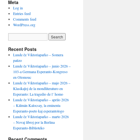
Meta
Log in
Entries feed
Comments feed
WordPress.org
Recent Posts
Lunde ĉe Viktoriaparko – Somera
paŭzo
Lunde ĉe Viktoriaparko – junio 2026 –
103-a Germana Esperanto-Kongreso
en Olomouc
Lunde ĉe Viktoriaparko – majo 2026 –
Klasikaĵoj de la mondliteraturo en
Esperanto: La tragedio de l’ homo
Lunde ĉe Viktoriaparko – aprilo 2026
– Kálmán Kalocsay, la eminenta
Esperanto-poeto kaj esperantologo
Lunde ĉe Viktoriaparko – marto 2026
– Novaj libroj por la Berlina
Esperanto-Biblioteko
Recent Comments