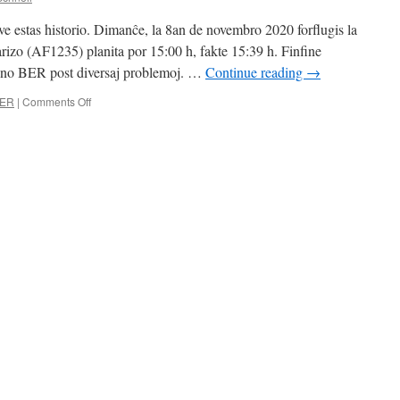
e estas historio. Dimanĉe, la 8an de novembro 2020 forflugis la
rizo (AF1235) planita por 15:00 h, fakte 15:39 h. Finfine
veno BER post diversaj problemoj. …
Continue reading
→
on
ER
|
Comments Off
Adiaŭ
TXL