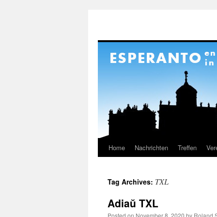
Home
Nachrichten
Treffen
Ver
Skip
to
TXL
Tag Archives:
content
Adiaŭ TXL
Posted on
November 8, 2020
by
Roland S