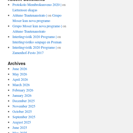
Protokolo Membrokunveno 2020 |
on
Lietzensee ekagas
Aŭtuno Trautenaustrato |
on
Grupo
Moser kun nova programo
Grupo Moser kun nova programo |
on
Aŭtuno Trautenaustrato
Interlingvistik 2020 Programo |
on
Interlingvistiko senpage en Poznan
Interlingvistik 2020 Programo |
on
Zamenhof-Festo 2017
Archives
June 2026
May 2026
April 2026
March 2026
February 2026
January 2026
December 2025
November 2025
October 2025
September 2025
August 2025
June 2025
May 2025