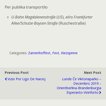
Per publika transportilo
U-Bahn Magdalenenstraße
(
U5
),
eliro Frankfurter
Allee/Schulze-Boysen-Straße
(Ruschestraße)
Categories:
Zamenhoffest
,
Fest
,
Kiezspinne
Previous Post
Next Post
Vizio Por Ligo De Nacioj
Lunde Ĉe Viktoriaparko –
Decembro 2019 –
Orientberlina-Brandenburgia
Esperanto-Virinforto