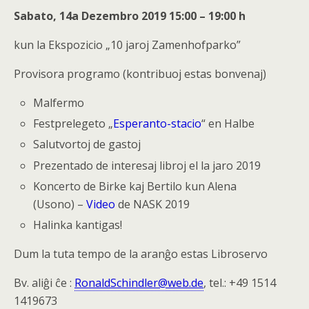
Sabato
, 14a Dezembro 2019 15:00 – 19:00 h
kun la Ekspozicio „10 jaroj Zamenhofparko”
Provisora programo (kontribuoj estas bonvenaj)
Malfermo
Festprelegeto „
Esperanto-stacio
“ en Halbe
Salutvortoj de gastoj
Prezentado de interesaj libroj el la jaro 2019
Koncerto de Birke kaj Bertilo kun Alena
(Usono) –
Video
de NASK 2019
Halinka kantigas!
Dum la tuta tempo de la aranĝo estas Libroservo
Bv. aliĝi ĉe :
RonaldSchindler@web.de
, tel.: +49 1514
1419673