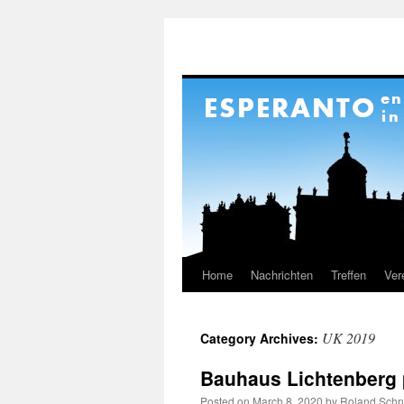
Home
Nachrichten
Treffen
Ver
Skip
to
UK 2019
Category Archives:
content
Bauhaus Lichtenberg 
Posted on
March 8, 2020
by
Roland Schn