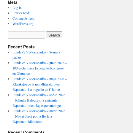
Meta
Log in
Entries feed
Comments feed
WordPress.org
Recent Posts
Lunde ĉe Viktoriaparko – Somera
paŭzo
Lunde ĉe Viktoriaparko – junio 2026 –
103-a Germana Esperanto-Kongreso
en Olomouc
Lunde ĉe Viktoriaparko – majo 2026 –
Klasikaĵoj de la mondliteraturo en
Esperanto: La tragedio de l’ homo
Lunde ĉe Viktoriaparko – aprilo 2026
– Kálmán Kalocsay, la eminenta
Esperanto-poeto kaj esperantologo
Lunde ĉe Viktoriaparko – marto 2026
– Novaj libroj por la Berlina
Esperanto-Biblioteko
Recent Comments