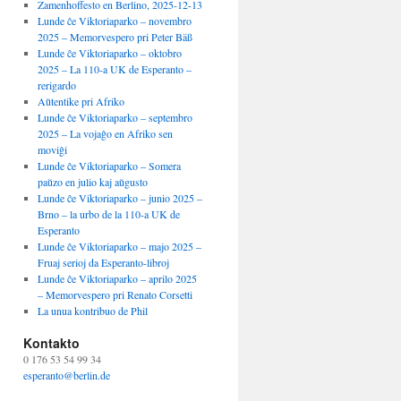
Zamenhoffesto en Berlino, 2025-12-13
Lunde ĉe Viktoriaparko – novembro
2025 – Memorvespero pri Peter Bäß
Lunde ĉe Viktoriaparko – oktobro
2025 – La 110-a UK de Esperanto –
rerigardo
Aŭtentike pri Afriko
Lunde ĉe Viktoriaparko – septembro
2025 – La vojaĝo en Afriko sen
moviĝi
Lunde ĉe Viktoriaparko – Somera
paŭzo en julio kaj aŭgusto
Lunde ĉe Viktoriaparko – junio 2025 –
Brno – la urbo de la 110-a UK de
Esperanto
Lunde ĉe Viktoriaparko – majo 2025 –
Fruaj serioj da Esperanto-libroj
Lunde ĉe Viktoriaparko – aprilo 2025
– Memorvespero pri Renato Corsetti
La unua kontribuo de Phil
Kontakto
0 176 53 54 99 34
esperanto@berlin.de