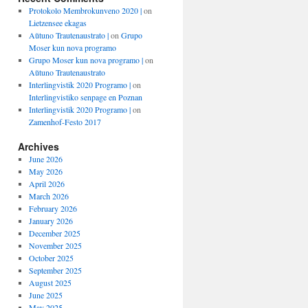
Protokolo Membrokunveno 2020 |
on
Lietzensee ekagas
Aŭtuno Trautenaustrato |
on
Grupo
Moser kun nova programo
Grupo Moser kun nova programo |
on
Aŭtuno Trautenaustrato
Interlingvistik 2020 Programo |
on
Interlingvistiko senpage en Poznan
Interlingvistik 2020 Programo |
on
Zamenhof-Festo 2017
Archives
June 2026
May 2026
April 2026
March 2026
February 2026
January 2026
December 2025
November 2025
October 2025
September 2025
August 2025
June 2025
May 2025