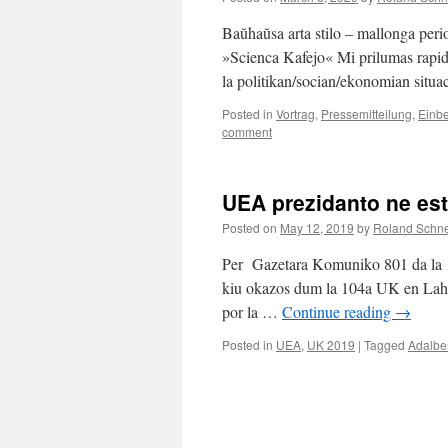
Baŭhaŭsa arta stilo – mallonga per
»Scienca Kafejo« Mi prilumas rapide
la politikan/socian/ekonomian sit
Posted in
Vortrag
,
Pressemitteilung
,
Einbe
comment
UEA prezidanto ne est
Posted on
May 12, 2019
by
Roland Schne
Per Gazetara Komuniko 801 da la 10
kiu okazos dum la 104a UK en Lahti.
por la …
Continue reading
→
Posted in
UEA
,
UK 2019
|
Tagged
Adalbe