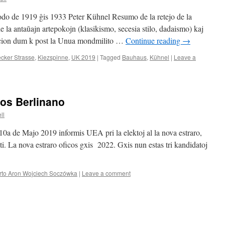
iodo de 1919 ĝis 1933 Peter Kühnel Resumo de la retejo de la
 la antaŭajn artepokojn (klasikismo, secesia stilo, dadaismo) kaj
uacion dum k post la Unua mondmilito …
Continue reading
→
cker Strasse
,
Kiezspinne
,
UK 2019
|
Tagged
Bauhaus
,
Kühnel
|
Leave a
os Berlinano
ll
a de Majo 2019 informis UEA pri la elektoj al la nova estraro,
 La nova estraro oficos gxis 2022. Gxis nun estas tri kandidatoj
rto Aron Wojciech Soczówka
|
Leave a comment