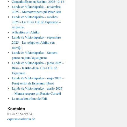
Zamenhoffesto en Berlino, 2025-12-13
Lunde ĉe Viktoriaparko – novembro
2025 – Memorvespero pri Peter Bäß
Lunde ĉe Viktoriaparko – oktobro
2025 – La 110-a UK de Esperanto –
rerigardo
Aŭtentike pri Afriko
Lunde ĉe Viktoriaparko – septembro
2025 – La vojaĝo en Afriko sen
moviĝi
Lunde ĉe Viktoriaparko – Somera
paŭzo en julio kaj aŭgusto
Lunde ĉe Viktoriaparko – junio 2025 –
Brno – la urbo de la 110-a UK de
Esperanto
Lunde ĉe Viktoriaparko – majo 2025 –
Fruaj serioj da Esperanto-libroj
Lunde ĉe Viktoriaparko – aprilo 2025
– Memorvespero pri Renato Corsetti
La unua kontribuo de Phil
Kontakto
0 176 53 54 99 34
esperanto@berlin.de