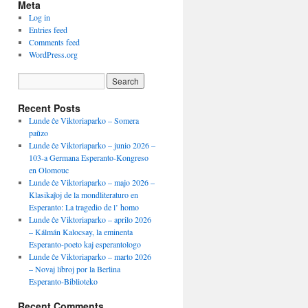
Meta
Log in
Entries feed
Comments feed
WordPress.org
Recent Posts
Lunde ĉe Viktoriaparko – Somera
paŭzo
Lunde ĉe Viktoriaparko – junio 2026 –
103-a Germana Esperanto-Kongreso
en Olomouc
Lunde ĉe Viktoriaparko – majo 2026 –
Klasikaĵoj de la mondliteraturo en
Esperanto: La tragedio de l’ homo
Lunde ĉe Viktoriaparko – aprilo 2026
– Kálmán Kalocsay, la eminenta
Esperanto-poeto kaj esperantologo
Lunde ĉe Viktoriaparko – marto 2026
– Novaj libroj por la Berlina
Esperanto-Biblioteko
Recent Comments