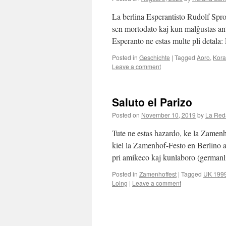
La berlina Esperantisto Rudolf Spro
sen mortodato kaj kun malĝustas a
Esperanto ne estas multe pli detal
Posted in
Geschichte
|
Tagged
Aoro
,
Kor
Leave a comment
Saluto el Parizo
Posted on
November 10, 2019
by
La Red
Tute ne estas hazardo, ke la Zamen
kiel la Zamenhof-Festo en Berlino a
pri amikeco kaj kunlaboro (german
Posted in
Zamenhoffest
|
Tagged
UK 199
Loing
|
Leave a comment