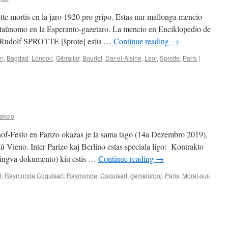
tte mortis en la jaro 1920 pro gripo. Estas nur mallonga mencio
ntaŭnomo en la Esperanto-gazetaro. La mencio en Enciklopedio de
a: Rudolf SPROTTE [ŝprote] estis …
Continue reading
→
an
,
Bagdad
,
London
,
Gibraltar
,
Bourlet
,
Dar-el-Alsine
,
Leor
,
Sprotte
,
Paris
|
akcio
hof-Festo en Parizo okazas je la sama tago (14a Dezembro 2019),
ŭ Vieno. Inter Parizo kaj Berlino estas speciala ligo: Kontrakto
lingva dokumento) kiu estis …
Continue reading
→
9
,
Raymonde Coquisart
,
Raymonde
,
Coquisart
,
ĝemelurboj
,
Paris
,
Moret-sur-