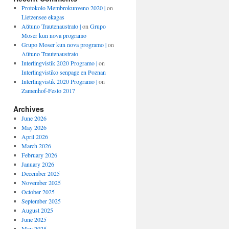
Protokolo Membrokunveno 2020 |
on
Lietzensee ekagas
Aŭtuno Trautenaustrato |
on
Grupo
Moser kun nova programo
Grupo Moser kun nova programo |
on
Aŭtuno Trautenaustrato
Interlingvistik 2020 Programo |
on
Interlingvistiko senpage en Poznan
Interlingvistik 2020 Programo |
on
Zamenhof-Festo 2017
Archives
June 2026
May 2026
April 2026
March 2026
February 2026
January 2026
December 2025
November 2025
October 2025
September 2025
August 2025
June 2025
May 2025