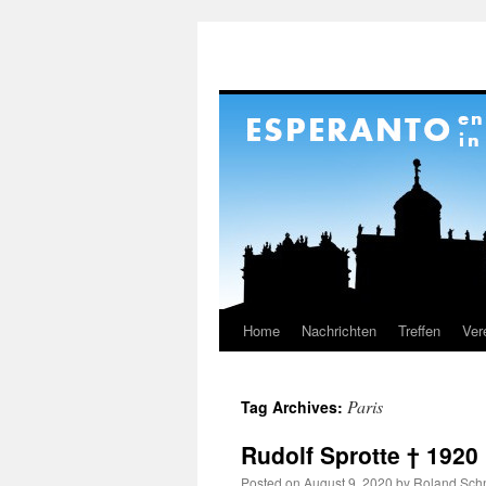
Home
Nachrichten
Treffen
Ver
Skip
to
Paris
Tag Archives:
content
Rudolf Sprotte † 1920
Posted on
August 9, 2020
by
Roland Schn