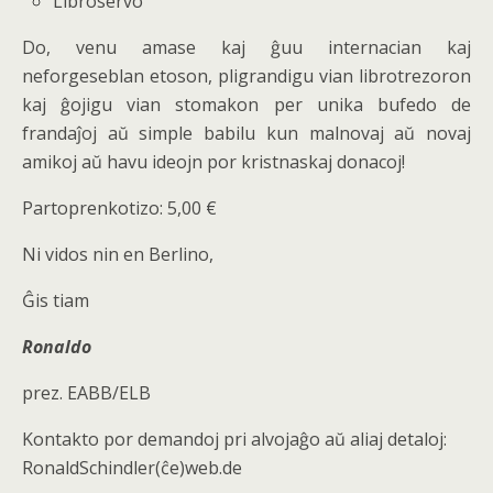
Libroservo
Do, venu amase kaj ĝuu internacian kaj
neforgeseblan etoson, pligrandigu vian librotrezoron
kaj ĝojigu vian stomakon per unika bufedo de
frandaĵoj aŭ simple babilu kun malnovaj aŭ novaj
amikoj aŭ havu ideojn por kristnaskaj donacoj!
Partoprenkotizo: 5,00 €
Ni vidos nin en Berlino,
Ĝis tiam
Ronaldo
prez. EABB/ELB
Kontakto por demandoj pri alvojaĝo aŭ aliaj detaloj:
RonaldSchindler(ĉe)web.de