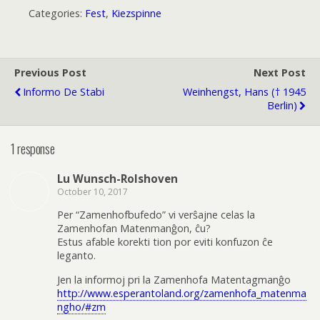
Categories:
Fest
,
Kiezspinne
Previous Post
Next Post
Informo De Stabi
Weinhengst, Hans († 1945
Berlin)
1 response
Lu Wunsch-Rolshoven
October 10, 2017
Per “Zamenhofbufedo” vi verŝajne celas la
Zamenhofan Matenmanĝon, ĉu?
Estus afable korekti tion por eviti konfuzon ĉe
leganto.
Jen la informoj pri la Zamenhofa Matentagmanĝo
http://www.esperantoland.org/zamenhofa_matenma
ngho/#zm