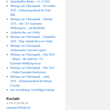
Zamenhoffest Berlin – 13.12.2025
Montags am Viktoriapark – November
2025 – Erinnerungsabend für Peter
Bäß
Montags am Viktoriapark – Oktober
2025 – Der 110. Esperanto-
Weltkongress – ein Rückblick
Authentisches aus Afrika
Montags am Viktoriapark – September
2025 – Eine virtuelle Reise in Afrika
Montags am Viktoriapark –
Sommerpause Juli und August
Montags am Viktoriapark – Juni 2025
– Brünn – die Stadt des 110.
Esperanto-Weltkongresses
Montags am Viktoriapark – Mai 2025
– Frühe Esperanto-Buchserien
Montags am Viktoriapark – April
2025 – Erinnerungsbend für Renato
Corsetti
Der erste Beitrag von Philipp Sonntag
Kontakt
0 176 53 54 99 34
esperanto@berlin.de