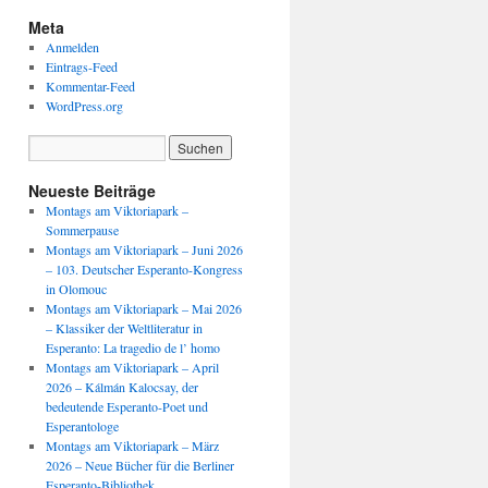
Meta
Anmelden
Eintrags-Feed
Kommentar-Feed
WordPress.org
Neueste Beiträge
Montags am Viktoriapark –
Sommerpause
Montags am Viktoriapark – Juni 2026
– 103. Deutscher Esperanto-Kongress
in Olomouc
Montags am Viktoriapark – Mai 2026
– Klassiker der Weltliteratur in
Esperanto: La tragedio de l’ homo
Montags am Viktoriapark – April
2026 – Kálmán Kalocsay, der
bedeutende Esperanto-Poet und
Esperantologe
Montags am Viktoriapark – März
2026 – Neue Bücher für die Berliner
Esperanto-Bibliothek