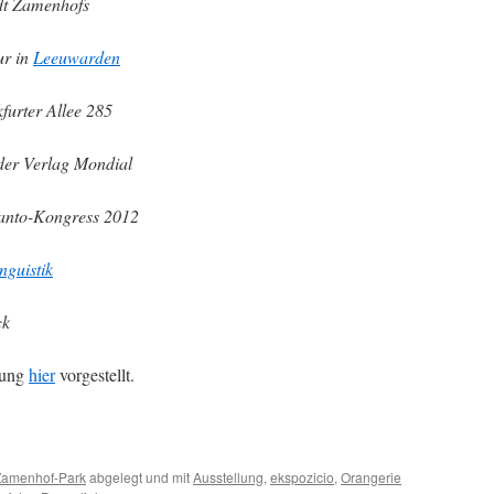
dt Zamenhofs
ur in
Leeuwarden
furter Allee 285
der Verlag Mondial
anto-Kongress 2012
inguistik
ck
llung
hier
vorgestellt.
Zamenhof-Park
abgelegt und mit
Ausstellung
,
ekspozicio
,
Orangerie